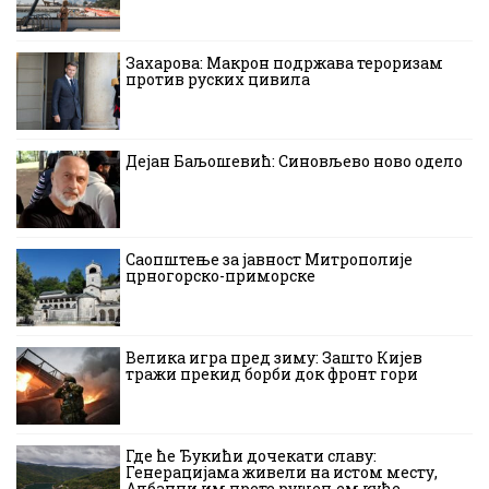
Захарова: Макрон подржава тероризам
против руских цивила
Дејан Баљошевић: Синовљево ново одело
Саопштење за јавност Митрополије
црногорско-приморске
Велика игра пред зиму: Зашто Кијев
тражи прекид борби док фронт гори
Где ће Ђукићи дочекати славу:
Генерацијама живели на истом месту,
Албанци им прете рушењем куће