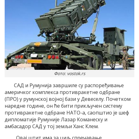
Фото: vostok.rs
САД и Румунија завршиле су распоређивање
америчког комплекса противракетне одбране
(ПРО) у румунској војној бази у Девеселу. Почетком
наредне године, он ће бити прикључен систему
противракетне одбране НАТО-а, саопштио је шеф
дипломатије Румуније Лазар Команеску и
амбасадор САД у тој земљи Ханс Клем.
„Овај штит има за циљ спречавање