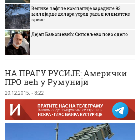
Велике нафтне компаније зарадиле 93
милијарде долара усред рата и климатске
кризе
Дејан Баљошевић: Синовљево ново одело
НА ПРАГУ РУСИЈЕ: Амерички
ПРО већ у Румунији
20.12.2015. - 8:22