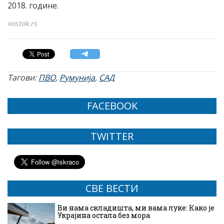
2018. године.
vostok.rs
Тагови:
ПВО
,
Румунија
,
САД
FACEBOOK
TWITTER
СВЕ ВЕСТИ
Ви нама складишта, ми вама луке: Како је
Украјина остала без мора