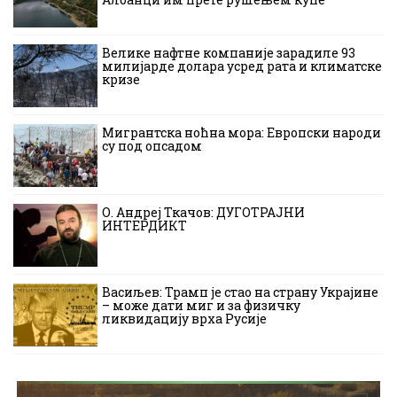
Велике нафтне компаније зарадиле 93
милијарде долара усред рата и климатске
кризе
Мигрантска ноћна мора: Европски народи
су под опсадом
О. Андреј Ткачов: ДУГОТРАЈНИ
ИНТЕРДИКТ
Васиљев: Трамп је стао на страну Украјине
– може дати миг и за физичку
ликвидацију врха Русије