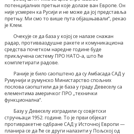
потенцијалних претњи које долазе ван Европе. Он
није усмерен ка Русији и не може да јој представља
претњу. Ми смо то више пута објашњавали“, рекао
је Клем.
Очекује се да база у којој се налазе снажан
радар, противваздушне ракете и комуникациона
средства почетком наредне године буде
прикључена систему ПРО НАТО-а, што ће
комплетирати радове.
Раније је било саопштено да су Амбасада САД у
Румунији и румунско Министарство спољних
послова саопштили да је база у граду Девеселу са
елементима америчког ПРО „технички
функционална“.
Базу у Девеселу изградили су совјетски
стручњаци 1952. године. То је први објекат
противракетне одбране САД у Источној Европи —
планира се да ће се други налазити у Пољској од