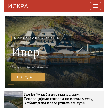
ИСКРА
Навига
Где ће Ђукићи дочекати славу:
Генерацијама живели на истом месту,
Албанци им прете рушењем куће