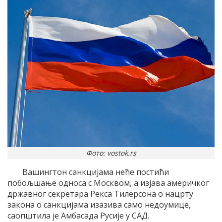
Фото: vostok.rs
Вашингтон санкцијама неће постићи
побољшање односа с Москвом, а изјава америчког
државног секретара Рекса Тилерсона о нацрту
закона о санкцијама изазива само недоумице,
саопштила је Амбасада Русије у САД.