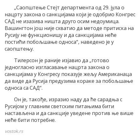
„Саопштење Стејт департмента од 29. јула о
нацрту закона о санкцијама који је одобрио Конгрес
САД не изазива ништа друго осим недоумица.
Вашингтон још није схватио да методе притиска на
Русију не функционишу и да санкцијама неће
постићи побољшање односа“, наведено је у
саопштењу.
Тилерсон је раније изјавио да „готово
једногласно изгласавање нацрта закона о
санкцијама у Конгресу показује жељу Американаца
да виде да Русија предузима кораке за побољшање
односа са САД“.
Он је, такође, изразио наду да ће сарадња с
Русијом у главним светским питањима бити
настављена и да санкције уведене против ње више
неће бити потребне.
vostok.rs