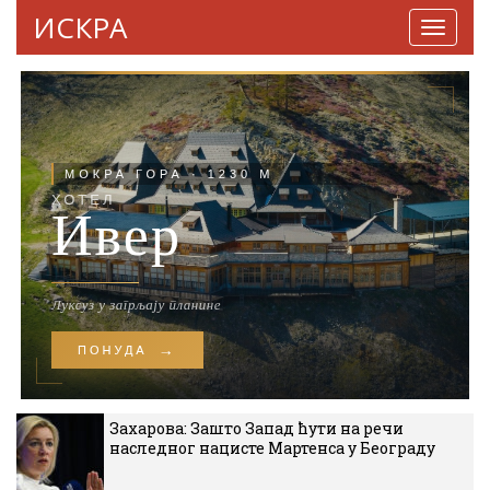
ИСКРА
Навига
Захарова: Зашто Запад ћути на речи
наследног нацисте Мартенса у Београду