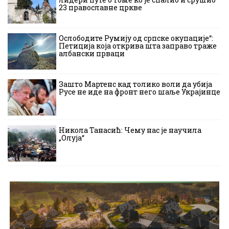
23 православне цркве
Ослободите Румију од српске окупације“:
Петиција која открива шта заправо траже
албански прваци
Зашто Мартенс кад толико воли да убија
Русе не иде на фронт него шаље Украјинце
Никола Танасић: Чему нас је научила
„Олуја“