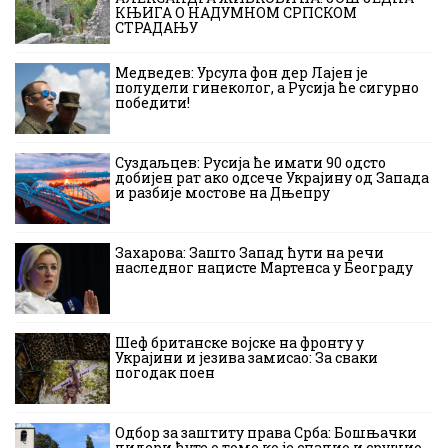
КЊИГА О НАДУМНОМ СРПСКОМ
СТРАДАЊУ
Медведев: Урсула фон дер Лајен је
полудели гинеколог, а Русија ће сигурно
победити!
Суздаљцев: Русија ће имати 90 одсто
добијен рат ако одсече Украјину од Запада
и разбије мостове на Дњепру
Захарова: Зашто Запад ћути на речи
наследног нацисте Мартенса у Београду
Шеф британске војске на фронту у
Украјини и језива замисао: За сваки
погодак поен
Одбор за заштиту права Срба: Бошњачки
лидери ћуте о томе ко је спалио и срушио