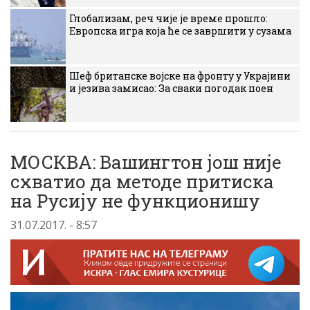
Глобализам, реч чије је време прошло:
Европска игра која ће се завршити у сузама
Шеф британске војске на фронту у Украјини
и језива замисао: За сваки погодак поен
МОСКВА: Вашингтон још није
схватио да методе притиска
на Русију не функционишу
31.07.2017. - 8:57