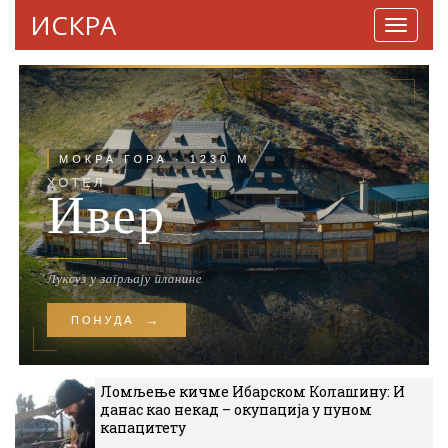
ИСКРА
Навига
Ломљење кичме Ибарском Колашину: И
данас као некад – окупација у пуном
капацитету