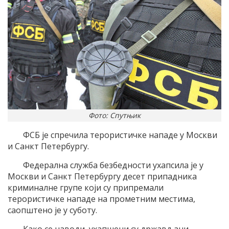
Фото: Спутњик
ФСБ је спречила терористичке нападе у Москви
и Санкт Петербургу.
Федерална служба безбедности ухапсила је у
Москви и Санкт Петербургу десет припадника
криминалне групе који су припремали
терористичке нападе на прометним местима,
саопштено је у суботу.
Како се наводи, ухапшени су држављани