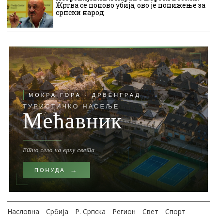
Жртва се поново убија, ово је понижење за
српски народ
Насловна
Србија
Р. Српска
Регион
Свет
Спорт