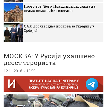
Протојереј Ђого: Приштина наставља да
отима немањићке светиње
ФАЗ: Производња дронова за Украјину у
Србији?
МОСКВА: У Русији ухапшено
десет терориста
12.11.2016. - 13:59