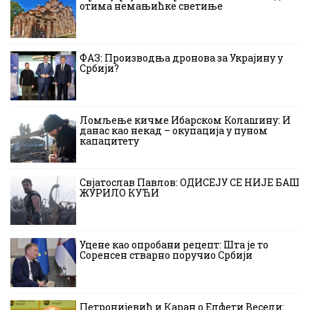
отима немањићке светиње
ФАЗ: Производња дронова за Украјину у
Србији?
Ломљење кичме Ибарском Колашину: И
данас као некад – окупација у пуном
капацитету
Свјатослав Павлов: ОДИСЕЈУ СЕ НИЈЕ БАШ
ЖУРИЛО КУЋИ
Уцене као опробани рецепт: Шта је то
Соренсен стварно поручио Србији
Петронијевић и Каран о Елфети Весели: