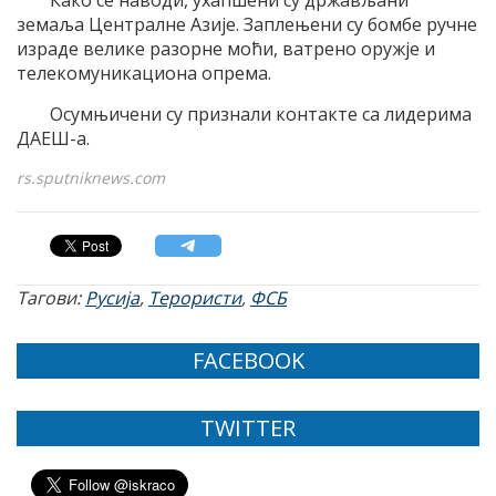
земаља Централне Азије. Заплењени су бомбе ручне
израде велике разорне моћи, ватрено оружје и
телекомуникациона опрема.
Осумњичени су признали контакте са лидерима
ДАЕШ-а.
rs.sputniknews.com
Тагови:
Русија
,
Терористи
,
ФСБ
FACEBOOK
TWITTER