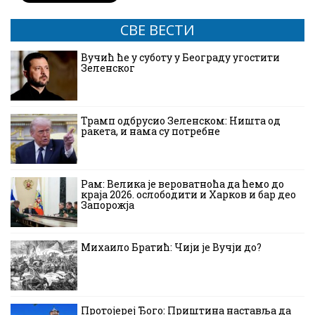
СВЕ ВЕСТИ
Вучић ће у суботу у Београду угостити
Зеленског
Трамп одбрусио Зеленском: Ништа од
ракета, и нама су потребне
Рам: Велика је вероватноћа да ћемо до
краја 2026. ослободити и Харков и бар део
Запорожја
Михаило Братић: Чији је Вучји до?
Протојереј Ђого: Приштина наставља да