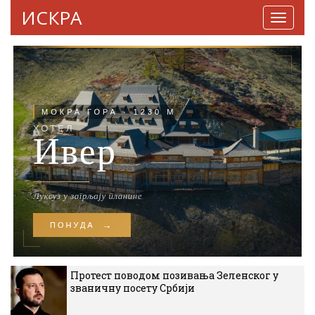
ИСКРА
Навига
Протест поводом позивања Зеленског у
званичну посету Србији