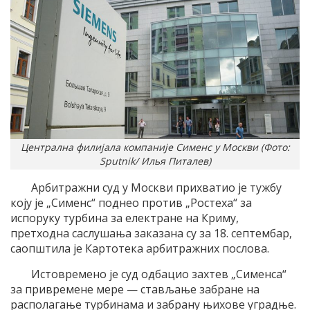
Централна филијала компаније Сименс у Москви (Фото:
Sputnik/ Илья Питалев)
Арбитражни суд у Москви прихватио је тужбу
коју је „Сименс“ поднео против „Ростеха“ за
испоруку турбина за електране на Криму,
претходна саслушања заказана су за 18. септембар,
саопштила је Картотека арбитражних послова.
Истовремено је суд одбацио захтев „Сименса“
за привремене мере — стављање забране на
располагање турбинама и забрану њихове уградње.