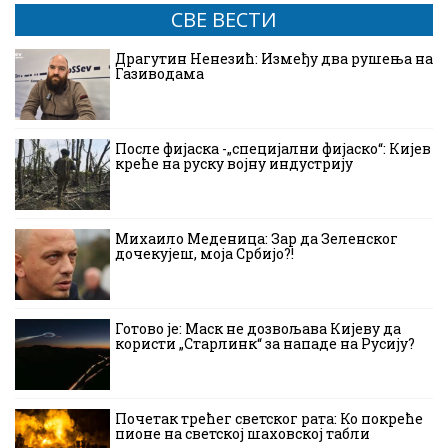
СВЕ ВЕСТИ
Драгутин Ненезић: Између два рушења на
Газиводама
После фијаска -„специјални фијаско“: Кијев
креће на руску војну индустрију
Михаило Меденица: Зар да Зеленског
дочекујеш, моја Србијо?!
Готово је: Маск не дозвољава Кијеву да
користи „Старлинк“ за нападе на Русију?
Почетак трећег светског рата: Ко покреће
пионе на светској шаховској табли