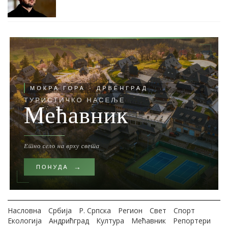
Насловна
Србија
Р. Српска
Регион
Свет
Спорт
Екологија
Андрићград
Култура
Мећавник
Репортери