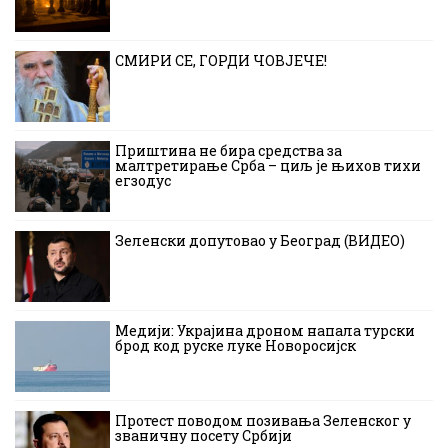
СМИРИ СЕ, ГОРДИ ЧОВЈЕЧЕ!
Приштина не бира средства за
малтретирање Срба – циљ је њихов тихи
егзодус
Зеленски допутовао у Београд (ВИДЕО)
Медији: Украјина дроном напала турски
брод код руске луке Новоросијск
Протест поводом позивања Зеленског у
званичну посету Србији