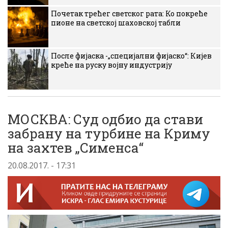
Почетак трећег светског рата: Ко покреће
пионе на светској шаховској табли
После фијаска -„специјални фијаско“: Кијев
креће на руску војну индустрију
МОСКВА: Суд одбио да стави
забрану на турбине на Криму
на захтев „Сименса“
20.08.2017. - 17:31