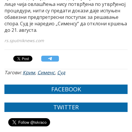
лице чија овлашћења нису потврђена по утврђеној
процедури, нити су предати докази даје испуњен
обавезни предпретресни поступак за решавање
спора. Суд је наредио „Сименсу“ да отклони кршења
до 21. августа.
rs.sputniknews.com
Тагови:
Крим
,
Сименс
,
Суд
FACEBOOK
TWITTER