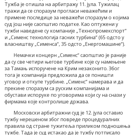
Тужба је отишла на арбитражу 11. јула. Тужилац
тражи да се споразум прогласи неважећим и
примене последице за неважећи споразум о којима
суд још није саопштио податке. Као оптужени у
тужби наведене су компаније „Технопромекспорт“
и „Сименс технологија гасних турбина“ (65 одсто у
власништву „Сименса“, 35 одсто „Енергомашине“).
Немачки концерн „Сименс“ саопштио је раније
да су све четири његове турбине које су намењене
за Тамањ испоручене на Крим незаконито. Због
тога је компанија предложила да се поништи
уговор и откупе турбине. „Сименс“ намерава и да
прекине споразум са руским компанијама и
обустави испоруке по уговорима који су на снази у
фирмама које контролише држава.
Московски арбитражни суд је 12. јула оставио
тужбу нерешеном због повреде процедуралних
правила од стране тужитеља приликом подношења
тужбе. Тада је суд истакао да је тужбу потписало