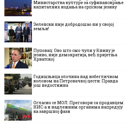
Министарства културе за суфинансирање
капиталних издања на српском језику
Зеленски није добродошао ни у својој
земљи!
Пуповац: Ово што смо чули у Книну је
језиво, није демократија, већ пријетња
Хрватској
Годишњица злочина над избегличком
колоном на Петровачкој цести: Правда
још недостижна
Огласио се МОЛ: Преговори са продавцем
НИС-а и надлежним органима напредују
ка завршној фази