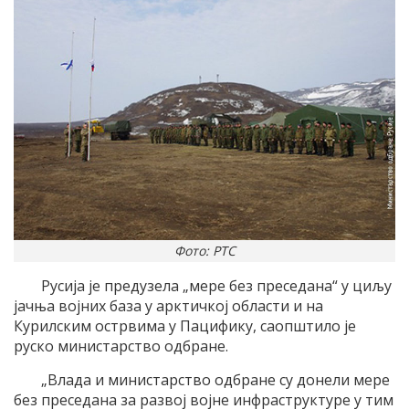
Фото: РТС
Русија је предузела „мере без преседана“ у циљу
јачња војних база у арктичкој области и на
Курилским острвима у Пацифику, саопштило је
руско министарство одбране.
„Влада и министарство одбране су донели мере
без преседана за развој војне инфраструктуре у тим