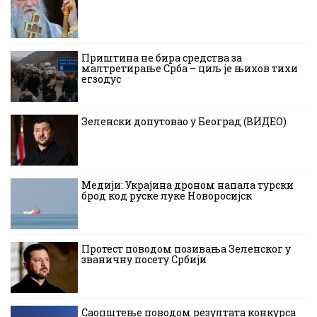
Приштина не бира средства за
малтретирање Срба – циљ је њихов тихи
егзодус
Зеленски допутовао у Београд (ВИДЕО)
Медији: Украјина дроном напала турски
брод код руске луке Новоросијск
Протест поводом позивања Зеленског у
званичну посету Србији
Саопштење поводом резултата конкурса