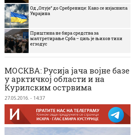
Од „Олује“ до Сребренице: Како се изјаснила
Украјина
Приштина не бира средства за
малтретирање Срба – циљ је њихов тихи
егзодус
МОСКВА: Русија јача војне базе
у арктичкој области и на
Курилским острвима
27.05.2016. - 14:37