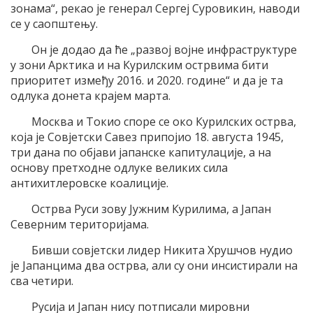
зонама“, рекао је генерал Сергеј Суровикин, наводи
се у саопштењу.
Он је додао да ће „развој војне инфраструктуре
у зони Арктика и на Курилским острвима бити
приоритет између 2016. и 2020. године“ и да је та
одлука донета крајем марта.
Москва и Токио споре се око Курилских острва,
која је Совјетски Савез припојио 18. августа 1945,
три дана по објави јапанске капитулације, а на
основу претходне одлуке великих сила
антихитлеровске коалиције.
Острва Руси зову Јужним Курилима, а Јапан
Северним територијама.
Бивши совјетски лидер Никита Хрушчов нудио
је Јапанцима два острва, али су они инсистирали на
сва четири.
Русија и Јапан нису потписали мировни