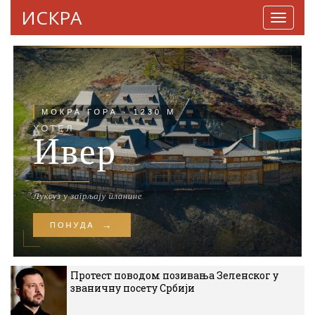
ИСКРА
Навига
Протест поводом позивања Зеленског у
званичну посету Србији