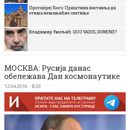
Протојереј Ђого: Приштина наставља да
отима немањићке светиње
Владимир Умељић: QUO VADIS, DOMINE?
МОСКВА: Русиjа данас
обележава Дан космонаутике
12.04.2016. - 8:20