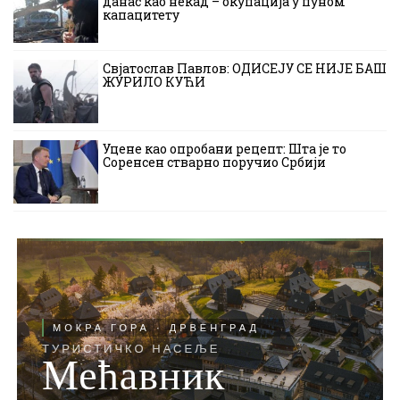
данас као некад – окупација у пуном
капацитету
Свјатослав Павлов: ОДИСЕЈУ СЕ НИЈЕ БАШ
ЖУРИЛО КУЋИ
Уцене као опробани рецепт: Шта је то
Соренсен стварно поручио Србији