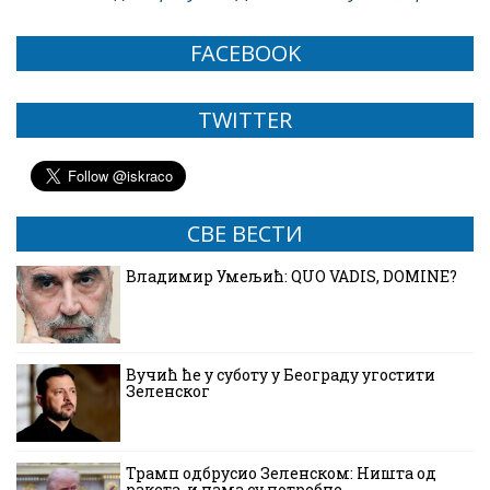
FACEBOOK
TWITTER
СВЕ ВЕСТИ
Владимир Умељић: QUO VADIS, DOMINE?
Вучић ће у суботу у Београду угостити
Зеленског
Трамп одбрусио Зеленском: Ништа од
ракета, и нама су потребне