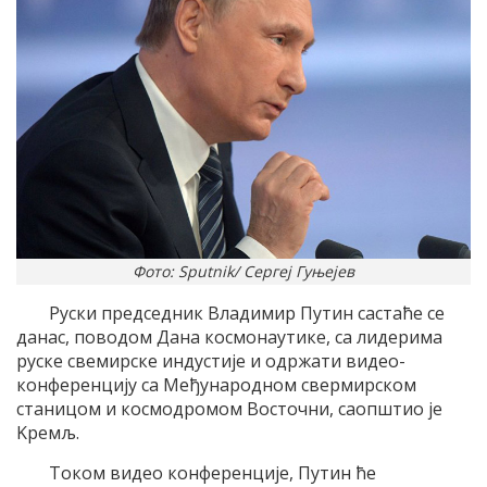
Фото: Sputnik/ Сергеј Гуњејев
Руски председник Владимир Путин састаће се
данас, поводом Дана космонаутике, са лидерима
руске свемирске индустиjе и одржати видео-
конференциjу са Mеђународном свермирском
станицом и космодромом Восточни, саопштио jе
Kремљ.
Tоком видео конференциjе, Путин ће