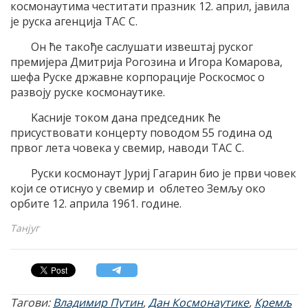
космонаутима честитати празник 12. април, jавила
jе руска агенциjа TAС С.
Oн ће такође саслушати извештаj руског
премиjера Дмитриjа Рогозина и Игора Kомарова,
шефа Руске државне корпорациjе Роскосмос о
развоjу руске космонаутике.
Kасниjе током дана председник ће
присуствовати концерту поводом 55 година од
првог лета човека у свемир, наводи TAС С.
Руски космонаут Jуриj Гагарин био jе први човек
коjи се отиснуо у свемир и облетео Земљу око
орбите 12. априла 1961. године.
Танјуг
Тагови:
Владимир Путин
,
Дан Космонаутике
,
Кремљ