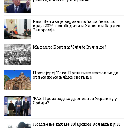
Рам: Велика је вероватноћа да ћемо до
краја 2026. ослободити и Харков и бар део
Запорожја
Михаило Братић: Чији је Вучји до?
Протојереј Ђого: Приштина наставља да
отима немањићке светиње
ФАЗ: Производња дронова за Украјину у
Србији?
Ломљење кичме Ибарском Колашину: И