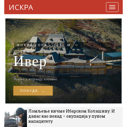
ИСКРА
Навига
Ломљење кичме Ибарском Колашину: И
данас као некад – окупација у пуном
капацитету