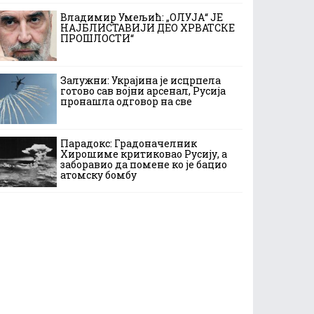
Владимир Умељић: „ОЛУЈА“ ЈЕ
НАЈБЛИСТАВИЈИ ДЕО ХРВАТСКЕ
ПРОШЛОСТИ“
Залужни: Украјина је исцрпела
готово сав војни арсенал, Русија
пронашла одговор на све
Парадокс: Градоначелник
Хирошиме критиковао Русију, а
заборавио да помене ко је бацио
атомску бомбу