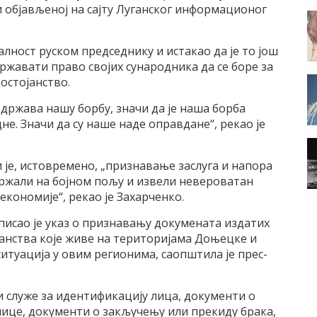
и објављеној на сајту Луганског информационог
алност руском председнику и истакао да је то још
државати право својих сународника да се боре за
достојанство.
држава нашу борбу, значи да је наша борба
не. Значи да су наше наде оправдане“, рекао је
 је, истовремено, „признавање заслуга и напора
држали на бојном пољу и извели невероватан
кономије“, рекао је Захарченко.
исао је указ о признавању докумената издатих
анства које живе на територијама Доњецке и
ситуација у овим регионима, саопштила је прес-
и служе за идентификацију лица, документи о
нице, документи о закључењу или прекиду брака,