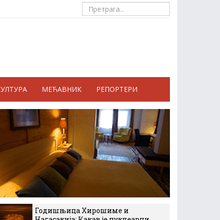
КУЛТУРА
МЕЋАВНИК
РЕПОРТЕРИ
Годишњица Хирошиме и
Нагасакија: Какав је нуклеарни