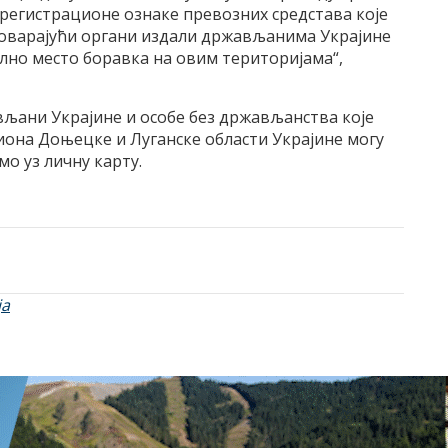
 регистрационе ознаке превозних средстава које
говарајући органи издали држављанима Украјине
ално место боравка на овим територијама“,
вљани Украјине и особе без држављанства које
иона Доњецке и Луганске области Украјине могу
амо уз личну карту.
ја