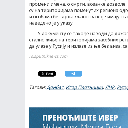
промени имена, о смрти, возачке дозволе,
су на територијама поменутих региона од
и особама без држављанства које имају ст
наведено је у указу.
У документу се такође наводи да држа
стално живе на територијама засебних рег
да улазе у Русију и излазе из ње без виза, с
rs.sputniknews.com
Тагови:
Донбас
,
Игор Плотницки
,
ЛНР
,
Руси