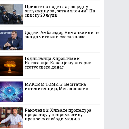
Приштина подигла још једну
оптужницу за „ратни злочин“: На
списку 20 људи
Додик: Амбасадор Немачке или не
зна да чита или свесно лаже
Годишњица Хирошиме и
Нагасакија: Какав је нуклеарни
статус света данас
МАКСИМ ТОМИЋ: Вештачка
интелигенција, Мегалополис
Ракочевић: Хиљаде процедура
прерастају у непремостиву
препреку слободи медија