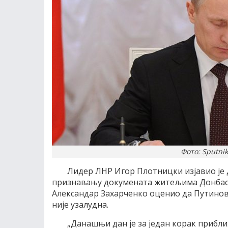
Фото: Sputni
Лидер ЛНР Игор Плотницки изјавио је 
признавању докумената житељима Донбаса 
Александар Захарченко оценио да Путинов
није узалудна.
„Данашњи дан је за један корак прибл