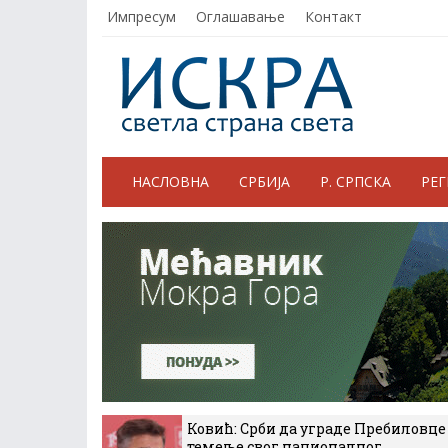
Импресум
Оглашавање
Контакт
НАСЛОВНА
СРБИЈА
Р. СРПСКА
РЕ
Ковић: Срби да уграде Пребиловце
темеље свог националног