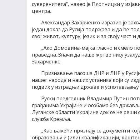
суверенитета“, навео је Плотницки у изјав
центра.
Александар Захарченко изразио је захв
један доказ да Русија подржава и да ће по
свој живот, културу, језик и за своју част и 
„Ако Домовина-мајка гласно и смело по
праведна. Значи да наше жртве нису узалуд
Захарченко.
Признавање пасоша ДНР и ЛНР у Русији
нашег народа и наших устаника који су из
подвих у изградњи државе и успотављању е
Руски председник Владимир Путин потп
грађанима Украјине и особама без држављ
Луганске области Украјине док се не реши 
служба Кремља.
„Као важећи признају се документи кој
образовању и (или) квалификацији, крште