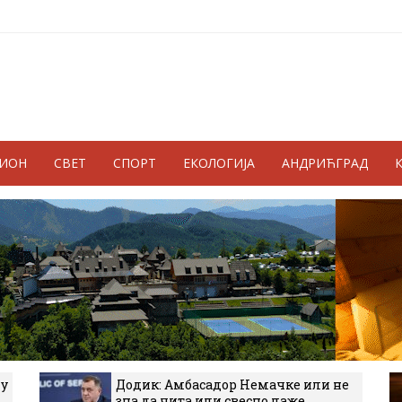
ГИОН
СВЕТ
СПОРТ
ЕКОЛОГИЈА
АНДРИЋГРАД
 у
Додик: Амбасадор Немачке или не
зна да чита или свесно лаже