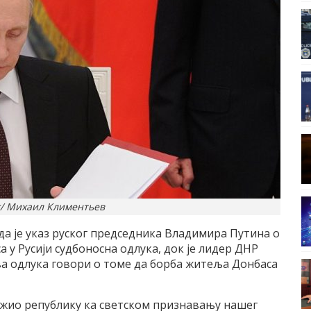
k/ Михаил Климентьев
да је указ руског председника Владимира Путина о
у Русији судбоносна одлука, док је лидер ДНР
а одлука говори о томе да борба житеља Донбаса
ижио републику ка светском признавању нашег