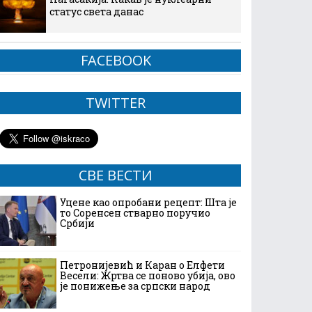
статус света данас
FACEBOOK
TWITTER
СВЕ ВЕСТИ
Уцене као опробани рецепт: Шта је
то Соренсен стварно поручио
Србији
Петронијевић и Каран о Елфети
Весели: Жртва се поново убија, ово
је понижење за српски народ