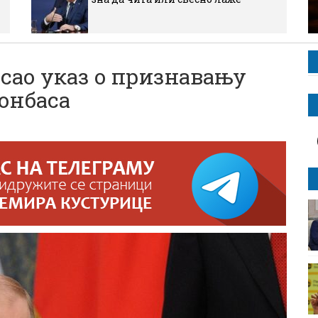
сао указ о признавању
онбаса