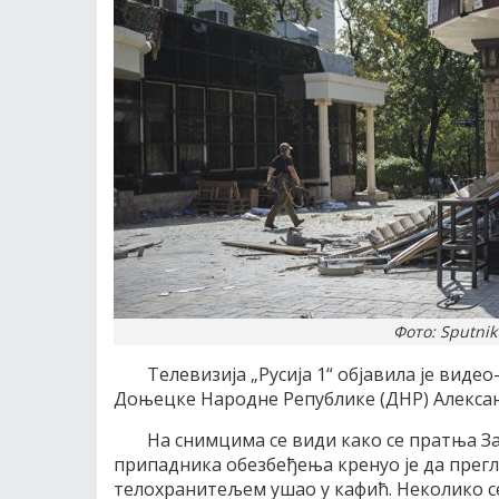
Фото: Sputni
Телевизија „Русија 1“ објавила је вид
Доњецке Народне Републике (ДНР) Алексан
На снимцима се види како се пратња За
припадника обезбеђења кренуо је да прегле
телохранитељем ушао у кафић. Неколико се