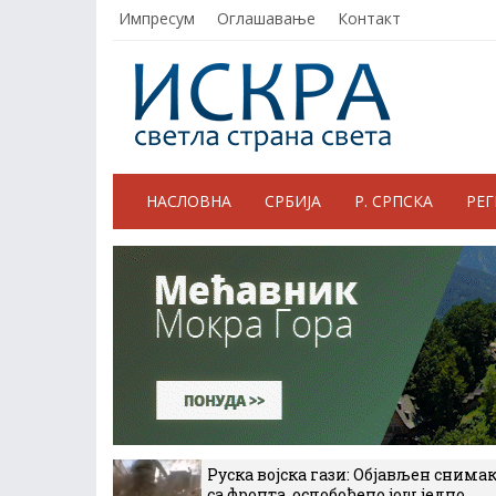
Импресум
Оглашавање
Контакт
НАСЛОВНА
СРБИЈА
Р. СРПСКА
РЕ
Руска војска гази: Објављен снима
са фронта, ослобођено још једно