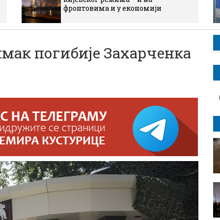
фронтовима и у економији
мак погибије Захарченка