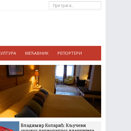
КУЛТУРА
МЕЋАВНИК
РЕПОРТЕРИ
Владимир Коларић: Кључеви
српског националног идентитета