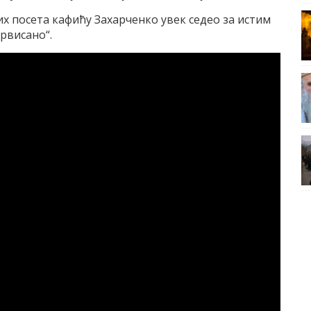
их посета кафићу Захарченко увек седео за истим
ервисано“.