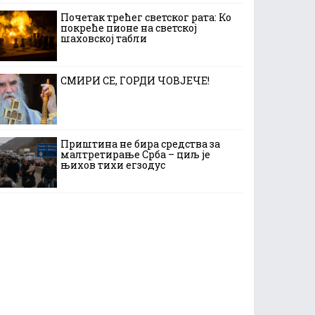
Почетак трећег светског рата: Ко
покреће пионе на светској
шаховској табли
СМИРИ СЕ, ГОРДИ ЧОВЈЕЧЕ!
Приштина не бира средства за
малтретирање Срба – циљ је
њихов тихи егзодус