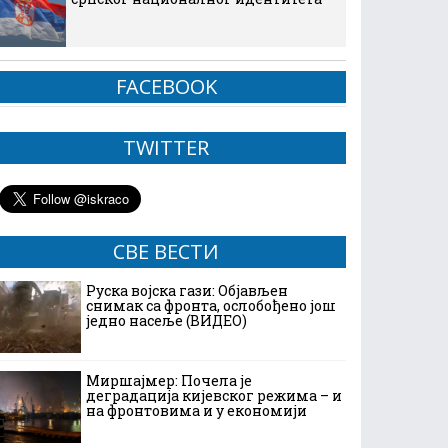
FACEBOOK
TWITTER
СВЕ ВЕСТИ
Руска војска гази: Објављен
снимак са фронта, ослобођено још
једно насеље (ВИДЕО)
Миршајмер: Почела је
деградација кијевског режима – и
на фронтовима и у економији