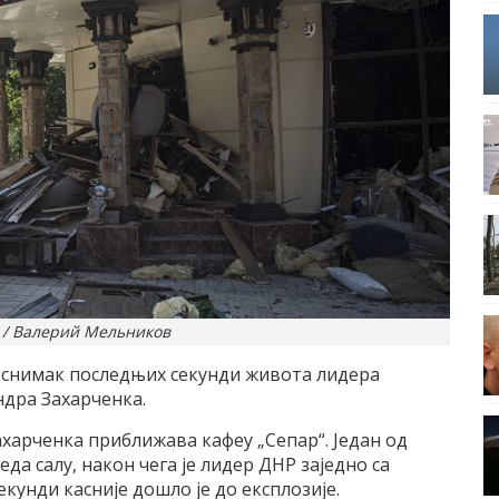
k / Валерий Мельников
ео-снимак последњих секунди живота лидера
дра Захарченка.
харченка приближава кафеу „Сепар“. Један од
да салу, након чега је лидер ДНР заједно са
кунди касније дошло је до експлозије.