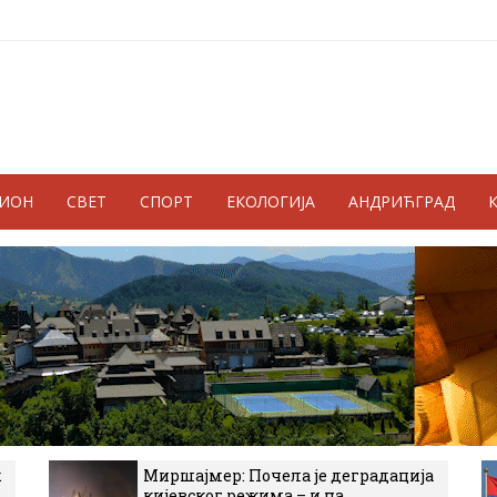
ГИОН
СВЕТ
СПОРТ
ЕКОЛОГИЈА
АНДРИЋГРАД
к
Миршајмер: Почела је деградација
кијевског режима – и на