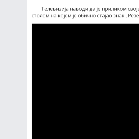
Телевизија наводи да је приликом свој
столом на којем је обично стајао знак „Рез