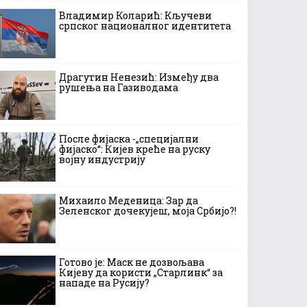
Владимир Коларић: Кључеви
српског националног идентитета
Драгутин Ненезић: Између два
рушења на Газиводама
После фијаска -„специјални
фијаско“: Кијев креће на руску
војну индустрију
Михаило Меденица: Зар да
Зеленског дочекујеш, моја Србијо?!
Готово је: Маск не дозвољава
Кијеву да користи „Старлинк“ за
нападе на Русију?