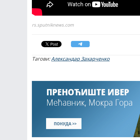
rs.sputniknews.com
Тагови:
Александар Захарченко