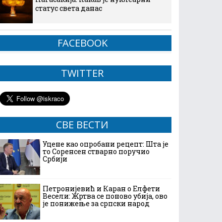
статус света данас
FACEBOOK
TWITTER
СВЕ ВЕСТИ
Уцене као опробани рецепт: Шта је
то Соренсен стварно поручио
Србији
Петронијевић и Каран о Елфети
Весели: Жртва се поново убија, ово
је понижење за српски народ