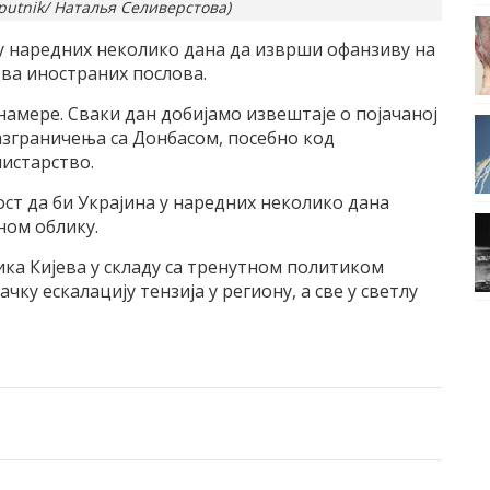
putnik/ Наталья Селиверстова)
 у наредних неколико дана да изврши офанзиву на
тва иностраних послова.
 намере. Сваки дан добијамо извештаје о појачаној
разграничења са Донбасом, посебно код
истарство.
ост да би Украјина у наредних неколико дана
ном облику.
ика Кијева у складу са тренутном политиком
чку ескалацију тензија у региону, а све у светлу