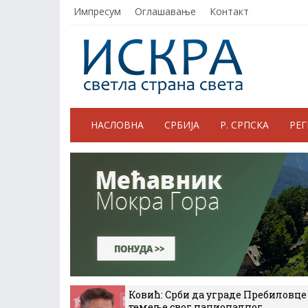
Импресум
Оглашавање
Контакт
НАСЛОВНА
СРБИЈА
Р. СРПСКА
РЕ
Ковић: Срби да уграде Пребиловце
темеље свог националног