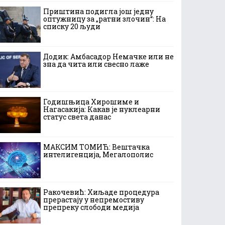
Приштина подигла још једну
оптужницу за „ратни злочин“: На
списку 20 људи
Додик: Амбасадор Немачке или не
зна да чита или свесно лаже
Годишњица Хирошиме и
Нагасакија: Какав је нуклеарни
статус света данас
МАКСИМ ТОМИЋ: Вештачка
интелигенција, Мегалополис
Ракочевић: Хиљаде процедура
прерастају у непремостиву
препреку слободи медија