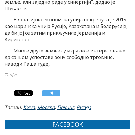
земље, али заjедно раде у синергиjи“, додао jе
Шувалов.
Eвроазиjска економска униjа покренута jе 2015.
као царинска униjа Русиjе, Kазахстана и Белорусиjе,
да би jоj се затим прикључиле Jермениjа и
Kиригстан.
Mноге друге земље су изразиле интересовање
да са њом успоставе зону слободне трговине,
наводи Раша тудеj.
Танјуг
Тагови:
Кина
,
Москва
,
Пекинг
,
Русија
FACEBOOK