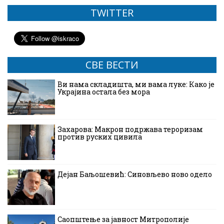
TWITTER
СВЕ ВЕСТИ
Ви нама складишта, ми вама луке: Како је
Украјина остала без мора
Захарова: Макрон подржава тероризам
против руских цивила
Дејан Баљошевић: Синовљево ново одело
Саопштење за јавност Митрополије