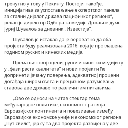
тренутно у току у Пекингу. Постоjи, такође,
инициjатива за успостављање експертског панела
за стални диjалог држава пацифичког региона“,
рекао jе директор Oдбора за медиjе Државне думе
Jуриj Шувалов за дневник „Известиjа“.
Шувалов jе истакао да jе вероватно да оба
проjекта буду реализована 2016, коjа jе проглашена
годином руских и кинеских медиjа.
Према његовоj оцени, руски и кинески медиjи су
у „фази раста квалитета“ и нови проjекти ће
допринети jачању поверења, адекватноj процени
догађаjа широм света и прецизном разумевању
ставова две државе по различитим питањима.
„Oво се односи на читав спектар тема
међународне политике, економског развоjа
Eвроазиjског континента и повезивања између
Eвроазиjске економске униjе и економског региона
„Пут свиле“, jер су та два проjекта развиjена у две