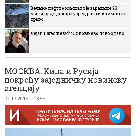
Велике нафтне компаније зарадиле 93
милијарде долара усред рата и климатске
кризе
Дејан Баљошевић: Синовљево ново одело
МОСКВА: Kина и Русиjа
покрећу заjедничку новинску
агенциjу
01.12.2015. - 13:55