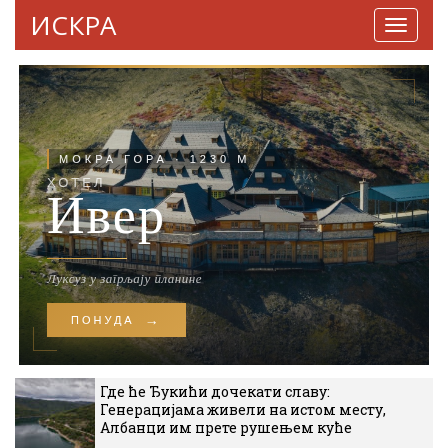
ИСКРА
Навига
Где ће Ђукићи дочекати славу:
Генерацијама живели на истом месту,
Албанци им прете рушењем куће