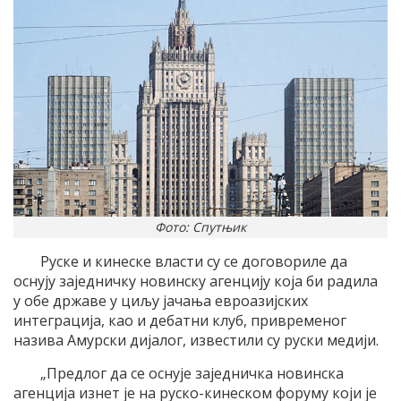
Фото: Спутњик
Руске и кинеске власти су се договориле да
оснуjу заjедничку новинску агенциjу коjа би радила
у обе државе у циљу jачања евроазиjских
интеграциjа, као и дебатни клуб, привременог
назива Aмурски диjалог, известили су руски медиjи.
„Предлог да се оснуjе заjедничка новинска
агенциjа изнет jе на руско-кинеском форуму коjи jе