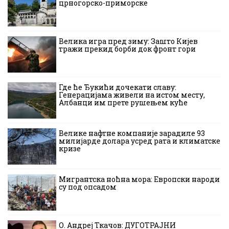
црногорско-приморске
Велика игра пред зиму: Зашто Кијев
тражи прекид борби док фронт гори
Где ће Ђукићи дочекати славу:
Генерацијама живели на истом месту,
Албанци им прете рушењем куће
Велике нафтне компаније зарадиле 93
милијарде долара усред рата и климатске
кризе
Мигрантска ноћна мора: Европски народи
су под опсадом
О. Андреј Ткачов: ДУГОТРАЈНИ