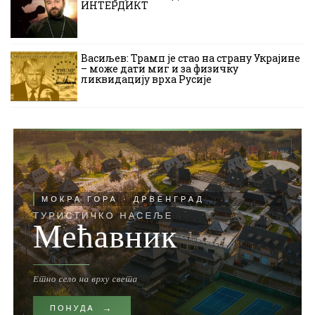
ИНТЕРДИКТ
Васиљев: Трамп је стао на страну Украјине
– може дати миг и за физичку
ликвидацију врха Русије