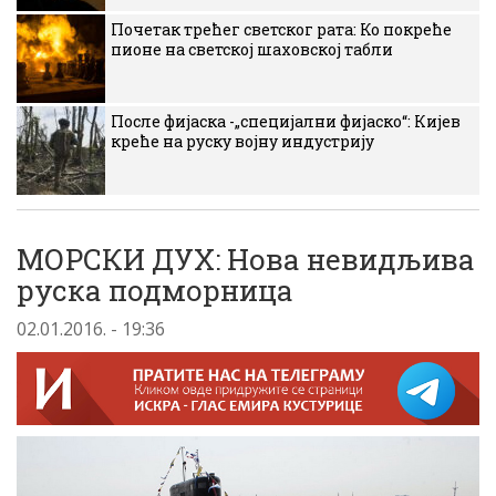
Почетак трећег светског рата: Ко покреће
пионе на светској шаховској табли
После фијаска -„специјални фијаско“: Кијев
креће на руску војну индустрију
МОРСКИ ДУХ: Нова невидљива
руска подморница
02.01.2016. - 19:36