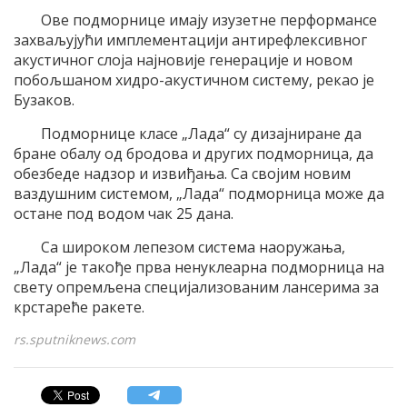
Ове подморнице имају изузетне перформансе
захваљујући имплементацији антирефлексивног
акустичног слоја најновије генерације и новом
побољшаном хидро-акустичном систему, рекао је
Бузаков.
Подморнице класе „Лада“ су дизајниране да
бране обалу од бродова и других подморница, да
обезбеде надзор и извиђања. Са својим новим
ваздушним системом, „Лада“ подморница може да
остане под водом чак 25 дана.
Са широком лепезом система наоружања,
„Лада“ је такође прва ненуклеарна подморница на
свету опремљена специјализованим лансерима за
крстареће ракете.
rs.sputniknews.com