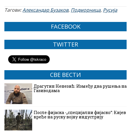
Тагови:
Александар Бузаков
,
Подморница
,
Русија
FACEBOOK
TWITTER
СВЕ ВЕСТИ
Драгутин Ненезић: Између два рушења на
Газиводама
После фијаска -„специјални фијаско“: Кијев
креће на руску војну индустрију