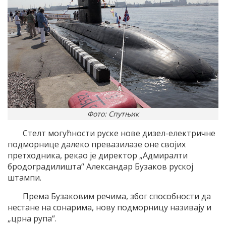
Фото: Спутњик
Стелт могућности руске нове дизел-електричне
подморнице далеко превазилазе оне својих
претходника, рекао је директор „Адмиралти
бродоградилишта“ Александар Бузаков руској
штампи.
Према Бузаковим речима, због способности да
нестане на сонарима, нову подморницу називају и
„црна рупа“.