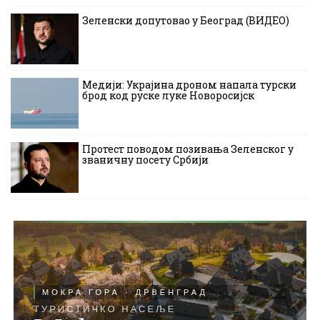
Зеленски допутовао у Београд (ВИДЕО)
Медији: Украјина дроном напала турски
брод код руске луке Новоросијск
Протест поводом позивања Зеленског у
званичну посету Србији