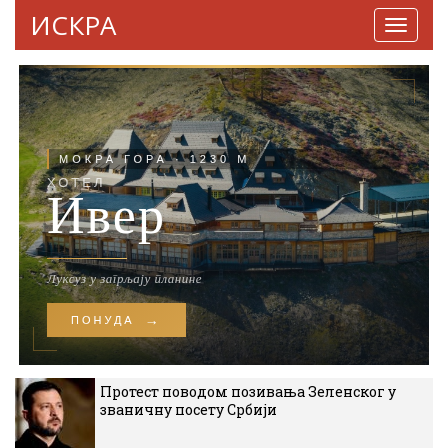
ИСКРА
Навига
Протест поводом позивања Зеленског у
званичну посету Србији