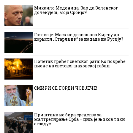
Михаило Меденица: Зар да Зеленског
дочекујеш, моја Србијо?!
Готово је: Маск не дозвољава Кијеву да
користи „Старлинк“ за нападе на Русију?
Почетак трећег светског рата: Ко покреће
пионе на светској шаховској табли
СМИРИ СЕ, ГОРДИ ЧОВЈЕЧЕ!
Приштина не бира средства за
малтретирање Срба – циљ је њихов тихи
егзодус