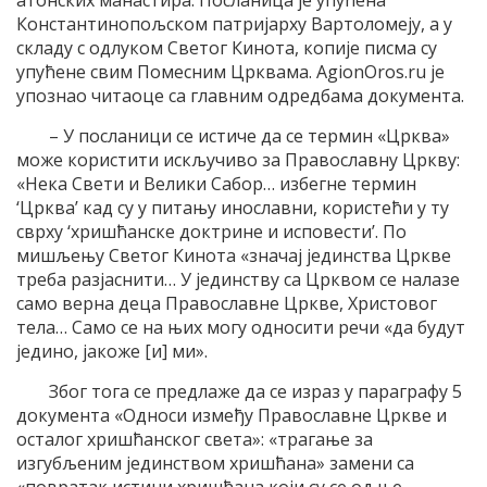
Константинопољском патријарху Вартоломеју, а у
складу с одлуком Светог Кинота, копије писма су
упућене свим Помесним Црквама. AgionOros.ru је
упознао читаоце са главним одредбама документа.
– У посланици се истиче да се термин «Црква»
може користити искључиво за Православну Цркву:
«Нека Свети и Велики Сабор… избегне термин
‘Црква’ кад су у питању инославни, користећи у ту
сврху ‘хришћанске доктрине и исповести’. По
мишљењу Светог Кинота «значај јединства Цркве
треба разјаснити… У јединству са Црквом се налазе
само верна деца Православне Цркве, Христовог
тела… Само се на њих могу односити речи «да будут
једино, јакоже [и] ми».
Због тога се предлаже да се израз у параграфу 5
документа «Односи између Православне Цркве и
осталог хришћанског света»: «трагање за
изгубљеним јединством хришћана» замени са
«повратак истини хришћана који су се од ње