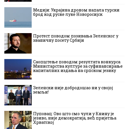
Медији: Украјина дроном напала турски
брод код руске луке Новоросијск
Протест поводом позивања Зеленског у
званичну посету Србији
Саопштење поводом резултата конкурса
Министарства културе за суфинансирање
капиталних издања на српском језику
Зеленски није добродошао ни у својој
земљи!
Пуповац: Ово што смо чули у Книну је
језиво, није демократија, већ пријетња
Хрватској