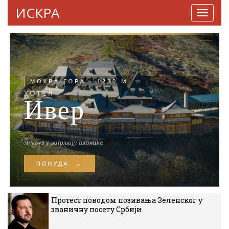
ИСКРА
Навига
Протест поводом позивања Зеленског у
званичну посету Србији