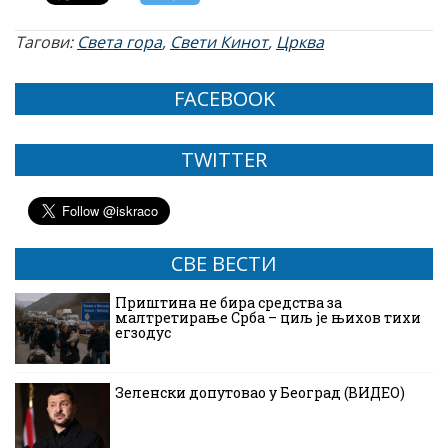
Тагови:
Света гора
,
Свети Кинот
,
Црква
FACEBOOK
TWITTER
СВЕ ВЕСТИ
Приштина не бира средства за
малтретирање Срба – циљ је њихов тихи
егзодус
Зеленски допутовао у Београд (ВИДЕО)