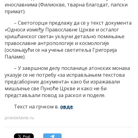
инославнима (Филиокве, тварна благодат, папски
примат).
– Светогорци предлажу да се у текст документа
«Односи између Православне Цркве и осталог
хришћанског света» укључи детаљно помињање
православне антропологије и космологије
(ослањајући се на учење светитеља Григорија
Паламе).
– У завршном делу посланице атонских монаха
указује се не потребу «за исправљањем текстова
предсаборних документа» како би изражавали
мишљење све Пуноће Цркве и како не би
представљали повод за раскол и поделе.
Текст на грчком в.
овде
.
pravoslavie.ru