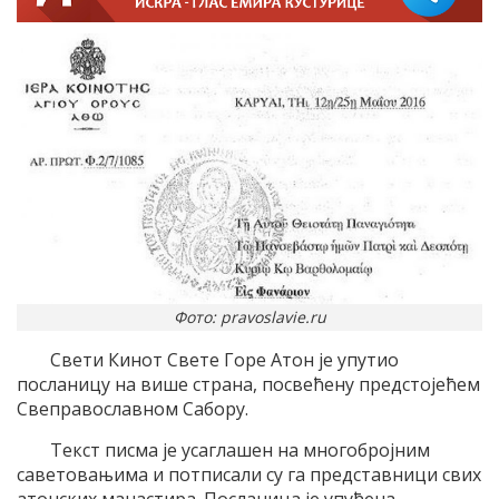
Фото: pravoslavie.ru
Свети Кинот Свете Горе Атон је упутио
посланицу на више страна, посвећену предстојећем
Свеправославном Сабору.
Текст писма је усаглашен на многобројним
саветовањима и потписали су га представници свих
атонских манастира. Посланица је упућена