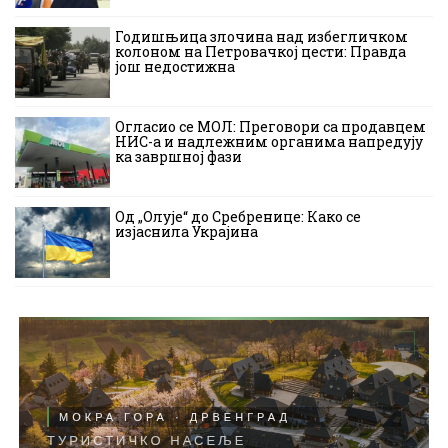
Годишњица злочина над избегличком
колоном на Петровачкој цести: Правда
још недостижна
Огласио се МОЛ: Преговори са продавцем
НИС-а и надлежним органима напредују
ка завршној фази
Од „Олује“ до Сребренице: Како се
изјаснила Украјина