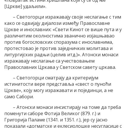
[Цркве] удаљили».
– Светогорци изражавају своје неслагање с тим
како се одвијају дијалози између Православне
Цркве и инославних: «Свети Кинот се више пута и у
различитим околностима званично изјашњавао
против богословских споразума с инославнима,
протестовао је против заједничких молитава и
литургијских радњи (целив итд.)». Атонски монаси
изражавају неслагање са учествовањем
Православних Цркава у Светском савету цркава.
– Светогорци сматрају да критеријум
истинитости вере представља «свест о пуноћи
Цркве», коју могу изражавати и појединци, а не
само Сабори.
– Атонски монаси инсистирају на томе да треба
поменути саборе Фотија Великог (879. г.) и
Григорија Паламе (1341. и 1351. г.), јер су јасно
показали «догматске и еклесиолошке несугласице с