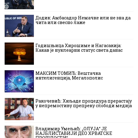
Додик: Амбасадор Немачке или не зна да
чита или свесно лаже
Годишњица Хирошиме и Нагасакија:
Какав је нуклеарни статус света данас
МАКСИМ ТОМИЋ: Вештачка
интелигенција, Мегалополис
Ракочевић: Хиљаде процедура прерастају
у непремостиву препреку слободи медија
Владимир Умељић: „ОЛУЈА“ ЈЕ
НАЈБЛИСТАВИЈИ ДЕО ХРВАТСКЕ
ПРОШЛОСТИ“