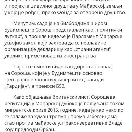
и пројекте цивилног друштва у Мађарској, земљи
у којој је рођен, преко Фонда за отворено друштво.
Међутим, сада је на билбордима широм
Будимпеште Сорош представљен као „политички
луткар“, а прошле недеље је Парламент Мађарске
усвојио закон који захтева да се невладине
организације декларишу као „страни агенти“
уколико приме новац из иностранства.
Тај потез многи виде као директан напад
на Сороша, који је у Будимпешти основао
Централноевропски универзитет, наводи
„Гардијан“, а преноси Б92.
Како објашњава британски лист, Сорошева
репутација у Мађарској дубоко је пољуљана током
мигрантске кризе 2015. године, када је као неко ко
се залаже за хуман третман према избеглицама
стао против мађарске ултраконзервативне Владе
коју предводи Орбан.