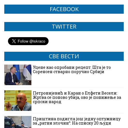
FACEBOOK
TWITTER
СВЕ ВЕСТИ
Уцене као опробани рецепт: Шта је то
Соренсен стварно поручио Србији
Петронијевић и Каран о Елфети Весели:
Жртва се поново убија, ово је понижење за
српски народ
Приштина подигла још једну оптужницу
за „ратни злочин“: На списку 20 људи