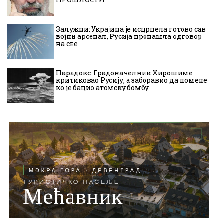
Залужни: Украјина је исцрпела готово сав
војни арсенал, Русија пронашла одговор
на све
Парадокс: Градоначелник Хирошиме
критиковао Русију, а заборавио да помене
ко је бацио атомску бомбу