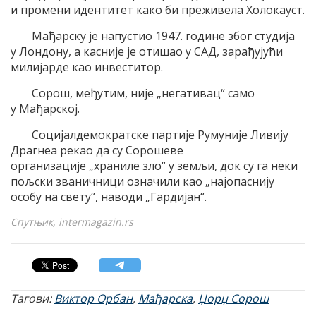
и промени идентитет како би преживела Холокауст.
Мађарску је напустио 1947. године због студија
у Лондону, а касније је отишао у САД, зарађујући
милијарде као инвеститор.
Сорош, међутим, није „негативац“ само
у Мађарској.
Социјалдемократске партије Румуније Ливију
Драгнеа рекао да су Сорошеве
организације „храниле зло“ у земљи, док су га неки
пољски званичници означили као „најопаснију
особу на свету“, наводи „Гардијан“.
Спутњик, intermagazin.rs
Тагови:
Виктор Орбан
,
Мађарска
,
Џорџ Сорош