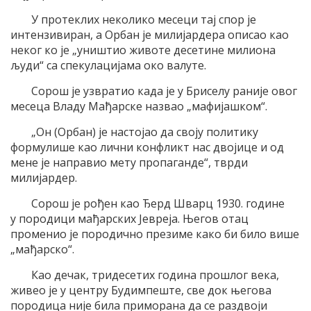
У протеклих неколико месеци тај спор је
интензивиран, а Орбан је милијардера описао као
неког ко је „уништио животе десетине милиона
људи“ са спекулацијама око валуте.
Сорош је узвратио када је у Бриселу раније овог
месеца Владу Мађарске назвао „мафијашком“.
„Он (Орбан) је настојао да своју политику
формулише као лични конфликт нас двојице и од
мене је направио мету пропаганде“, тврди
милијардер.
Сорош је рођен као Ђерд Шварц 1930. године
у породици мађарских Јевреја. Његов отац
променио је породично презиме како би било више
„мађарско“.
Као дечак, тридесетих година прошлог века,
живео је у центру Будимпеште, све док његова
породица није била приморана да се раздвоји