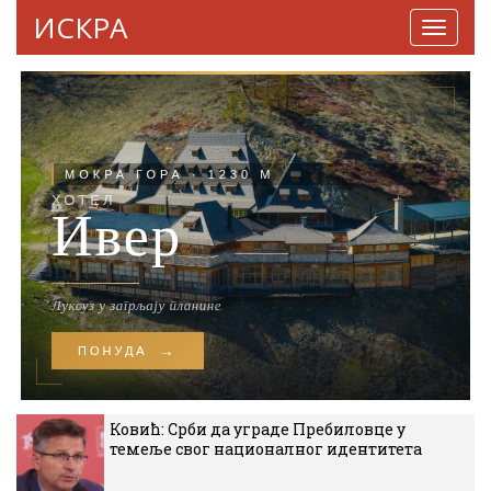
ИСКРА
Навига
Ковић: Срби да уграде Пребиловце у
темеље свог националног идентитета