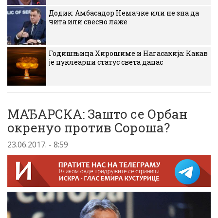
Додик: Амбасадор Немачке или не зна да
чита или свесно лаже
Годишњица Хирошиме и Нагасакија: Какав
је нуклеарни статус света данас
МАЂАРСКА: Зашто се Орбан
окренуо против Сороша?
23.06.2017. - 8:59