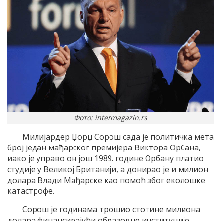
Фото: intermagazin.rs
Милијардер Џорџ Сорош сада је политичка мета
број један мађарског премијера Виктора Орбана,
иако је управо он још 1989. године Орбану платио
студије у Великој Британији, а донирао је и милион
долара Влади Мађарске као помоћ због еколошке
катастрофе.
Сорош је годинама трошио стотине милиона
долара финансирајући образовне институције