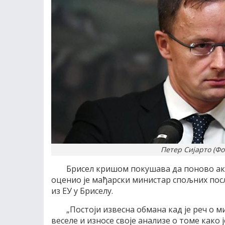
Петер Сијарто (Фо
Брисел кришом покушава да поново ак
оценио је мађарски министар спољних посл
из ЕУ у Бриселу.
„Постоји извесна обмана кад је реч о 
веселе и износе своје анализе о томе како