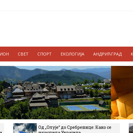
ГИОН
СВЕТ
СПОРТ
ЕКОЛОГИЈА
АНДРИЋГРАД
Од „Олује“ до Сребренице: Како се
и
изјаснила Украјина