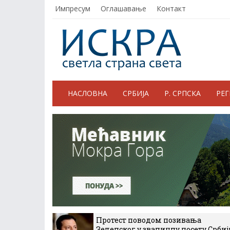
Импресум
Оглашавање
Контакт
НАСЛОВНА
СРБИЈА
Р. СРПСКА
РЕ
Протест поводом позивања
Зеленског у званичну посету Србиј