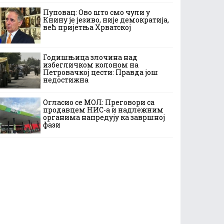
Пуповац: Ово што смо чули у
Книну је језиво, није демократија,
већ пријетња Хрватској
Годишњица злочина над
избегличком колоном на
Петровачкој цести: Правда још
недостижна
Огласио се МОЛ: Преговори са
продавцем НИС-а и надлежним
органима напредују ка завршној
фази