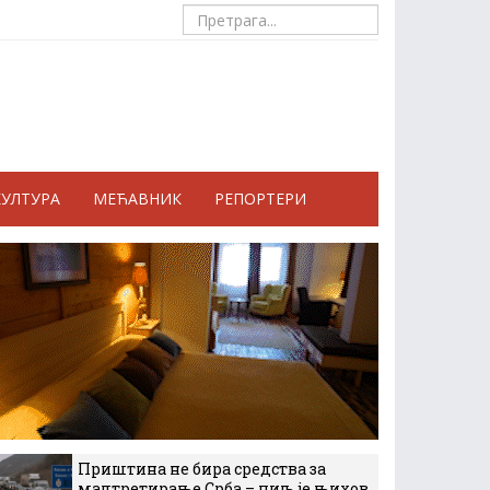
КУЛТУРА
МЕЋАВНИК
РЕПОРТЕРИ
Приштина не бира средства за
малтретирање Срба – циљ је њихов