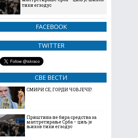
тихи егзодус
FACEBOOK
TWITTER
СВЕ ВЕСТИ
СМИРИ СЕ, ГОРДИ ЧОВЈЕЧЕ!
Приштина не бира средства за
малтретирање Срба – циљ је
њихов тихи егзодус