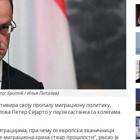
то: Sputnik / Илья Питалев)
тивира своју пропалу миграциону политику,
ова Петер Сијарто у паузи састанка са колегама
миграцијама, при чему се европски званичници
 је миграциона криза ствар прошлости“, рекао је