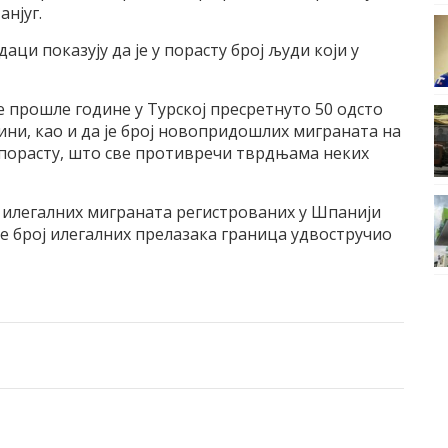
нјуг.
аци показују да је у порасту број људи који у
 прошле године у Турској пресретнуто 50 одсто
ини, као и да је број новопридошлих миграната на
 порасту, што све противречи тврдњама неких
рој илегалних миграната регистрованих у Шпанији
се број илегалних прелазака граница удвостручио