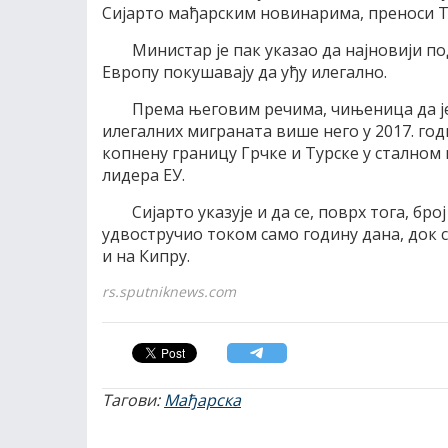
Сијарто мађарским новинарима, преноси Та
Министар је пак указао да најновији под
Европу покушавају да уђу илегално.
Према његовим речима, чињеница да је
илегалних миграната више него у 2017. год
копнену границу Грчке и Турске у сталном
лидера ЕУ.
Сијарто указује и да се, поврх тога, б
удвостручио током само годину дана, док 
и на Кипру.
rs.sputniknews.com
Тагови:
Мађарска