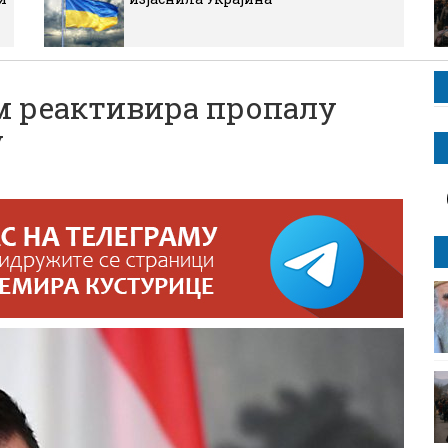
 реактивира пропалу
у