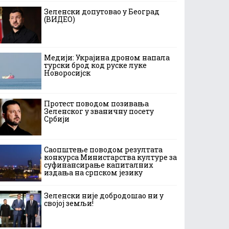
Зеленски допутовао у Београд
(ВИДЕО)
Медији: Украјина дроном напала
турски брод код руске луке
Новоросијск
Протест поводом позивања
Зеленског у званичну посету
Србији
Саопштење поводом резултата
конкурса Министарства културе за
суфинансирање капиталних
издања на српском језику
Зеленски није добродошао ни у
својој земљи!