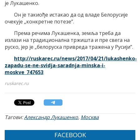
је Лукашенко.
Он је такиође истакао да од владе Белорусије
очекује „конкретне потезе”.
Према речима Лукашенка, земља треба да
излази на традиционална тржишта и пре свега на
руско, јер је „белоруска привреда тражена у Русији”.
http://ruskarec.ru/news/2017/04/21/lukashenko-
zapadu-se-ne-svidja-saradnja-minska-i-
moskve_747653
ruskarec.ru
Тагови:
Александр Лукашенко
,
Москва
FACEBOOK