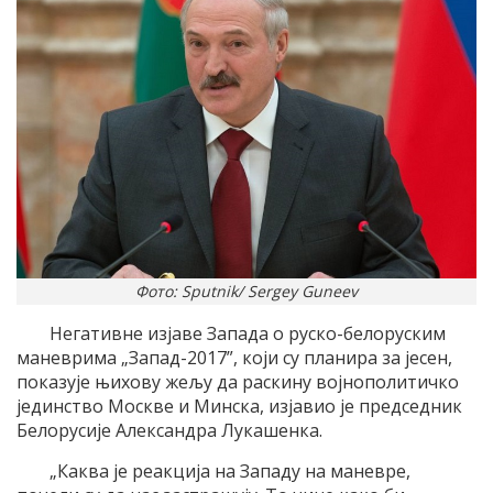
Фото: Sputnik/ Sergey Guneev
Негативне изјаве Запада о руско-белоруским
маневрима „Запад-2017”, који су планира за јесен,
показује њихову жељу да раскину војнополитичко
јединство Москве и Минска, изјавио је председник
Белорусије Александра Лукашенка.
„Каква је реакција на Западу на маневре,