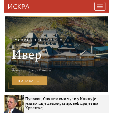
ИСКРА
Навига
Пуповац: Ово што смо чули у Книну је
језиво, није демократија, већ пријетња
Хрватској