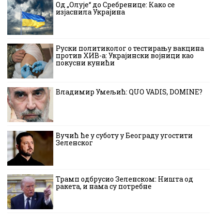
Од „Олује“ до Сребренице: Како се
изјаснила Украјина
Руски политиколог о тестирању вакцина
против ХИВ-а: Украјински војници као
покусни кунићи
Владимир Умељић: QUO VADIS, DOMINE?
Вучић ће у суботу у Београду угостити
Зеленског
Трамп одбрусио Зеленском: Ништа од
ракета, и нама су потребне