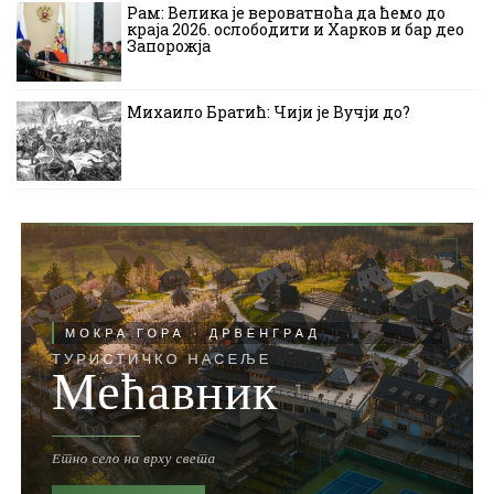
Рам: Велика је вероватноћа да ћемо до
краја 2026. ослободити и Харков и бар део
Запорожја
Михаило Братић: Чији је Вучји до?