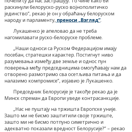
почели су да нас застрашују. То чине како би
раскинули белоруско-руско војнополитичко
јединство”, рекао је он у обраћању белоруском
народу и парламенту,
преноси „Взгляд”
.
Лукашенко је апеловао да не треба
нагомилавати руско-белоруске проблеме.
„Наши односи са Руском Федерацијом имају
посебан, стратешки карактер. Постигнут ниво
разумевања између две земље и однос пун
поверења међу председницима омогућавају нам да
отворено размотримо сва осетљива питања и да
налазимо компромисе”, изјавио је Лукашенко.
Председник Белорусије је такође рекао да је
Минск спреман да Европи уведе контрасанкције.
„Нас не пуштају на тржишта Европске уније.
Зашто ми не бисмо заштитили своје тржиште,
зашто ми не бисмо потпуно симетрично и
адекватно показали вредност Белорусије?” – рекао