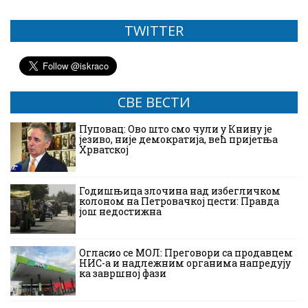
TWITTER
СВЕ ВЕСТИ
Пуповац: Ово што смо чули у Книну је
језиво, није демократија, већ пријетња
Хрватској
Годишњица злочина над избегличком
колоном на Петровачкој цести: Правда
још недостижна
Огласио се МОЛ: Преговори са продавцем
НИС-а и надлежним органима напредују
ка завршној фази