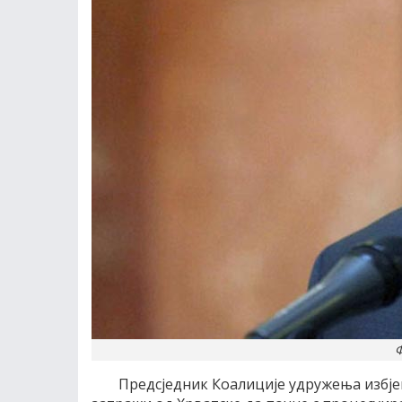
Ф
Предсједник Коалиције удружења избје