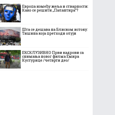
Европа између жеља и стварности:
Како се решити „Палантира“?
Шта се дешава на Блиском истоку:
Тишина која претходи олуји
ЕКСКЛУЗИВНО Први кадрови са
снимања новог филма Емира
Кустурице /четврти део/