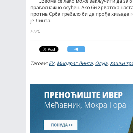
„Веома се лако може закључити да за 6
правоснажно осуђен. Ако би Хрватска нас
против Срба требало би да прође хиљаде г
је Линта.
РТРС
Тагови:
ЕУ
,
Миодраг Линта
,
Олуја
,
Хашки тр