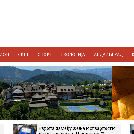
ГИОН
СВЕТ
СПОРТ
ЕКОЛОГИЈА
АНДРИЋГРАД
Европа између жеља и стварности:
Како се решити „Палантира“?