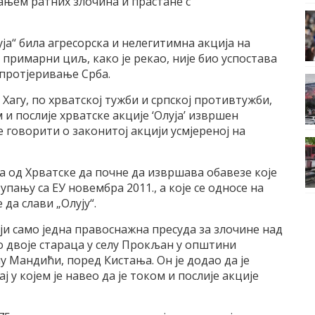
ањем ратних злочина и прастане с
уја“ била агресорска и нелегитимна акција на
примарни циљ, како је рекао, није био успостава
 протјеривање Срба.
Хагу, по хрватској тужби и српској противтужби,
 и послије хрватске акције ‘Олуја’ извршен
 говорити о законитој акцији усмјереној на
ва од Хрватске да почне да извршава обавезе које
пању са ЕУ новембра 2011., а које се односе на
да слави „Олују“.
оји само једна правоснажна пресуда за злочине над
во двоје стараца у селу Прокљан у општини
у Мандићи, поред Кистања. Он је додао да је
у којем је навео да је током и послије акције