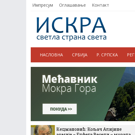
Импресум
Оглашавање
Контакт
НАСЛОВНА
СРБИЈА
Р. СРПСКА
РЕ
Кецмановић: Кољач Алијине
армије – Елфета Весели – морала