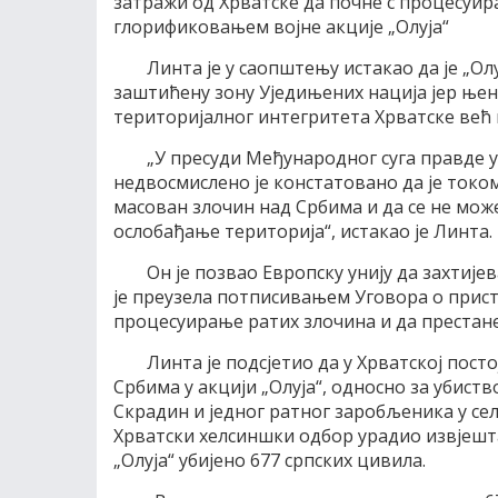
затражи од Хрватске да почне с процесуир
глорификовањем војне акције „Олуја“
Линта је у саопштењу истакао да је „Ол
заштићену зону Уједињених нација јер њен 
територијалног интегритета Хрватске већ
„У пресуди Међународног суга правде у 
недвосмислено је констатовано да је током
масован злочин над Србима и да се не може
ослобађање територија“, истакао је Линта.
Он је позвао Европску унију да захтије
је преузела потписивањем Уговора о присту
процесуирање ратих злочина и да престане 
Линта је подсјетио да у Хрватској пост
Србима у акцији „Олуја“, односно за убист
Скрадин и једног ратног заробљеника у сел
Хрватски хелсиншки одбор урадио извјештај 
„Олуја“ убијено 677 српских цивила.