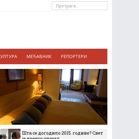
КУЛТУРА
МЕЋАВНИК
РЕПОРТЕРИ
Шта се догодило 2015. године? Свет
је кренуо уназад