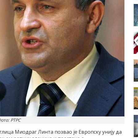
ото: РТРС
глица Миодраг Линта позвао је Европску унију да