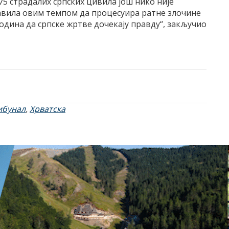
75 страдалих српских цивила још нико није
тавила овим темпом да процесуира ратне злочине
одина да српске жртве дочекају правду“, закључио
ибунал
,
Хрватска