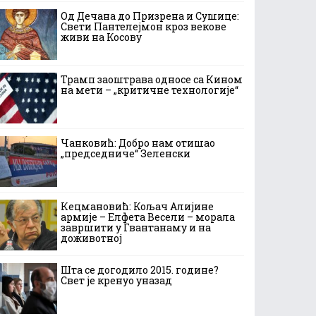
Од Дечана до Призрена и Сушице:
Свети Пантелејмон кроз векове
живи на Косову
Трамп заоштрава односе са Кином
на мети – „критичне технологије“
Чанковић: Добро нам отишао
„председниче“ Зеленски
Кецмановић: Кољач Алијине
армије – Елфета Весели – морала
завршити у Гвантанаму и на
доживотној
Шта се догодило 2015. године?
Свет је кренуо уназад