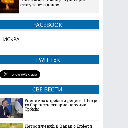
статус света данас
FACEBOOK
ИСКРА
TWITTER
СВЕ ВЕСТИ
Уцене као опробани рецепт: Шта је
то Соренсен стварно поручио
Србији
Петронијевић и Каран о Елфети