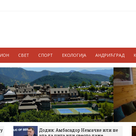
ГИОН
СВЕТ
СПОРТ
ЕКОЛОГИЈА
АНДРИЋГРАД
 у
Додик: Амбасадор Немачке или не
зна да чита или свесно лаже