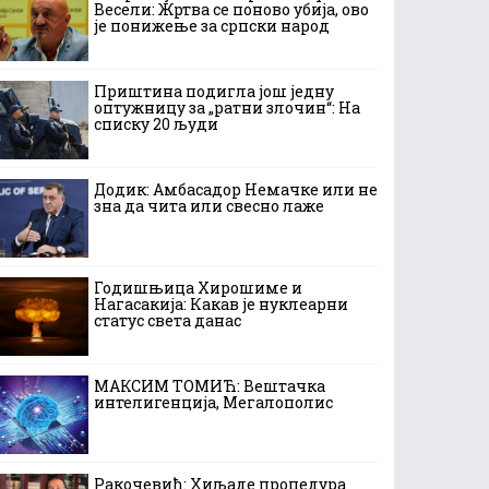
Весели: Жртва се поново убија, ово
је понижење за српски народ
Приштина подигла још једну
оптужницу за „ратни злочин“: На
списку 20 људи
Додик: Амбасадор Немачке или не
зна да чита или свесно лаже
Годишњица Хирошиме и
Нагасакија: Какав је нуклеарни
статус света данас
МАКСИМ ТОМИЋ: Вештачка
интелигенција, Мегалополис
Ракочевић: Хиљаде процедура