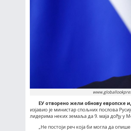
www.globallookpres
ЕУ отворено жели обнову европске 
изјавио је министар спољних послова Руси
лидерима неких земаља да 9. маја дођу у М
„Не постоји реч која би могла да опише о