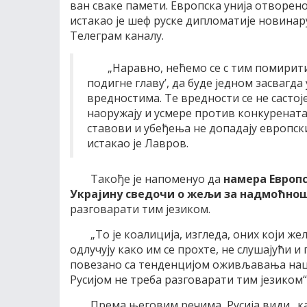
ван сваке памети. Европска унија отворен
истакао је шеф руске дипломатије новинару 
Телеграм каналу.
„Наравно, нећемо се с тим помирити
подигне главу’, да буде једном засвагда
вредностима. Те вредности се не састоје
наоружају и усмере против конкурената
ставови и убеђења не допадају европс
истакао је Лавров.
Такође је напоменуо да
намера Европс
Украјину сведочи о жељи за надмоћно
разговарати тим језиком.
„То је коалиција, изгледа, оних који же
одлучују како им се прохте, не слушајући 
повезано са тенденцијом оживљавања наци
Русијом не треба разговарати тим језиком“,
Према његовим речима, Русија види „ка