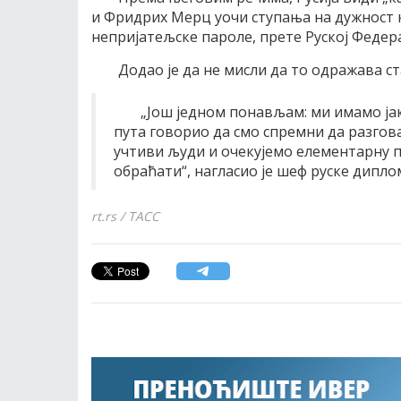
и Фридрих Мерц уочи ступања на дужност 
непријатељске пароле, прете Руској Федера
Додао је да не мисли да то одражава с
„Још једном понављам: ми имамо ја
пута говорио да смо спремни да разгов
учтиви људи и очекујемо елементарну п
обраћати“, нагласио је шеф руске дипло
rt.rs / ТАСС