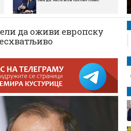
жели да оживи европску
несхватљиво