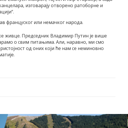
канцелара, изговарају отворено ратоборне и
цији“.
тав француског или немачког народа.
ке живце. Председник Владимир Путин је више
арамо о свим питањима. Али, наравно, ми смо
ристојност од оних који ће нам се неминовно
матије.