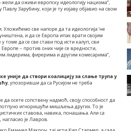
о жели да оживи европску идеологију нацизма“,
Павлу Зарубину, који је ту изјаву објавио на свом
. Уложићемо све напоре да та идеологија ‘не
 уништена, и да се Европа ипак врати својим
 у томе да се све стави под исти калуп, сви
 Европе – против оних чије се вредности,
ким лидерима, фирерима и другим комесарима“,
ке уније да створи коалицију за слање трупа у
шћу
, упозоривши да са Русијом не треба
ле да осете сопствену надмоћ, своју способност да
и потпуно игноришући мишљења других. То је
стичких ставова, навика, понашања. Али са
 нагласио је Лавров.
ко Емануел Макрон, тај исти Кир Стармер, а сада