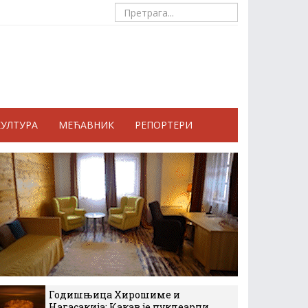
КУЛТУРА
МЕЋАВНИК
РЕПОРТЕРИ
Годишњица Хирошиме и
Нагасакија: Какав је нуклеарни