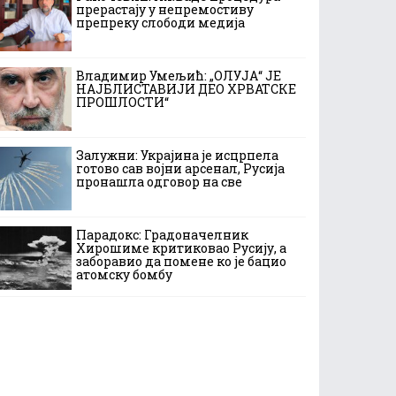
прерастају у непремостиву
препреку слободи медија
Владимир Умељић: „ОЛУЈА“ ЈЕ
НАЈБЛИСТАВИЈИ ДЕО ХРВАТСКЕ
ПРОШЛОСТИ“
Залужни: Украјина је исцрпела
готово сав војни арсенал, Русија
пронашла одговор на све
Парадокс: Градоначелник
Хирошиме критиковао Русију, а
заборавио да помене ко је бацио
атомску бомбу