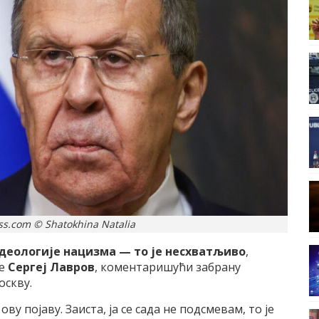
s.com © Shatokhina Natalia
идеологије нацизма — то је несхватљиво
,
је
Сергеј Лавров
, коментаришући забрану
оскву.
ву појаву. Заиста, ја се сада не подсмевам, то је