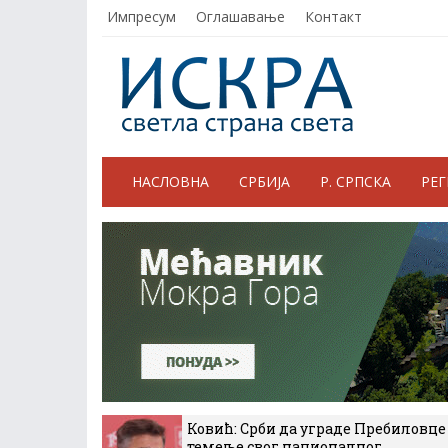
Импресум
Оглашавање
Контакт
НАСЛОВНА
СРБИЈА
Р. СРПСКА
РЕ
Ковић: Срби да уграде Пребиловце
темеље свог националног