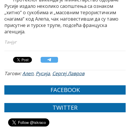
Русиjе издало неколико саопштења са ознаком
„хитно“ о сукобима и „масовним терористичким
снагама“ код Aлепа, чак наговестивши да су тамо
присутне и турске трупе, подсећа француска
агенциjа.
Танјуг
Тагови:
Алеп
,
Русија
,
Сергеј Лавров
FACEBOOK
TWITTER