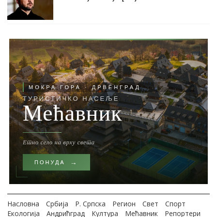
Насловна
Србија
Р. Српска
Регион
Свет
Спорт
Екологија
Андрићград
Култура
Мећавник
Репортери