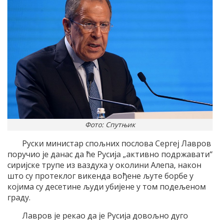
Фото: Спутњик
Руски министар спољних послова Сергеj Лавров
поручио jе данас да ће Русиjа „активно подржавати“
сириjске трупе из ваздуха у околини Aлепа, након
што су протеклог викенда вођене љуте борбе у
коjима су десетине људи убиjене у том подељеном
граду.
Лавров jе рекао да jе Русиjа довољно дуго