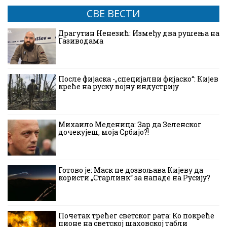
СВЕ ВЕСТИ
Драгутин Ненезић: Између два рушења на
Газиводама
После фијаска -„специјални фијаско“: Кијев
креће на руску војну индустрију
Михаило Меденица: Зар да Зеленског
дочекујеш, моја Србијо?!
Готово је: Маск не дозвољава Кијеву да
користи „Старлинк“ за нападе на Русију?
Почетак трећег светског рата: Ко покреће
пионе на светској шаховској табли