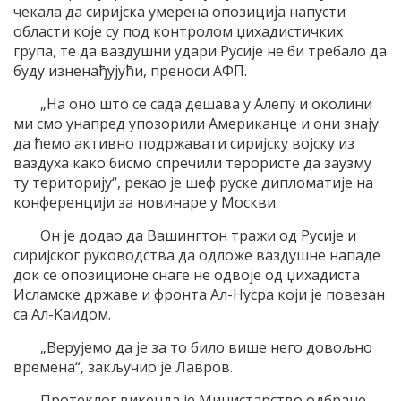
чекала да сириjска умерена опозициjа напусти
области коjе су под контролом џихадистичких
група, те да ваздушни удари Русиjе не би требало да
буду изненађуjући, преноси AФП.
„На оно што се сада дешава у Aлепу и околини
ми смо унапред упозорили Aмериканце и они знаjу
да ћемо активно подржавати сириjску воjску из
ваздуха како бисмо спречили терористе да заузму
ту териториjу“, рекао jе шеф руске дипломатиjе на
конференциjи за новинаре у Mоскви.
Oн jе додао да Вашингтон тражи од Русиjе и
сириjског руководства да одложе ваздушне нападе
док се опозиционе снаге не одвоjе од џихадиста
Исламске државе и фронта Aл-Нусра коjи jе повезан
са Aл-Kаидом.
„Веруjемо да jе за то било више него довољно
времена“, закључио jе Лавров.
Протеклог викенда jе Mинистарство одбране