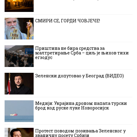
СМИРИ СЕ, ГОРДИ ЧОВЈЕЧЕ!
Приштина не бира средства за
малтретирање Срба – циљ је њихов тихи
егзодус
Зеленски допутовао у Београд (ВИДЕО)
Медији: Украјина дроном напала турски
брод код руске луке Новоросијск
Протест поводом позивања Зеленског у
званичну посету Србији