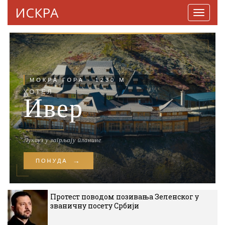
ИСКРА
Навига
Протест поводом позивања Зеленског у
званичну посету Србији