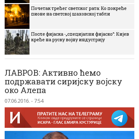
Почетак трећег светског рата: Ко покреће
пионе на светској шаховској табли
После фијаска -„специјални фијаско“: Кијев
креће на руску војну индустрију
ЛАВРОВ: Aктивно ћемо
подржавати сириjску воjску
око Aлепа
07.06.2016. - 7:54