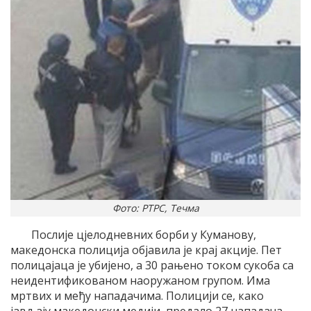
Фото: РТРС, Течма
Послије цјелодневних борби у Куманову,
македонска полиција објавила је крај акције. Пет
полицајаца је убијено, а 30 рањено током сукоба са
неидентификованом наоружаном групом. Има
мртвих и међу нападачима. Полицији се, како