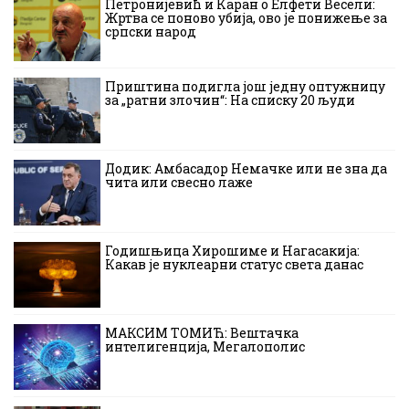
Петронијевић и Каран о Елфети Весели:
Жртва се поново убија, ово је понижење за
српски народ
Приштина подигла још једну оптужницу
за „ратни злочин“: На списку 20 људи
Додик: Амбасадор Немачке или не зна да
чита или свесно лаже
Годишњица Хирошиме и Нагасакија:
Какав је нуклеарни статус света данас
МАКСИМ ТОМИЋ: Вештачка
интелигенција, Мегалополис