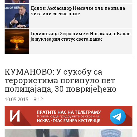
Додик: Амбасадор Немачке или не зна да
чита или свесно лаже
Годишњица Хирошиме и Нагасакија: Какав
је нуклеарни статус света данас
КУМАНОВО: У сукобу са
терористима погинуло пет
полицaјаца, 30 повријеђено
10.05.2015. - 8:12