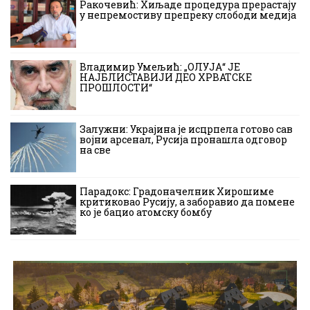
Ракочевић: Хиљаде процедура прерастају
у непремостиву препреку слободи медија
Владимир Умељић: „ОЛУЈА“ ЈЕ
НАЈБЛИСТАВИЈИ ДЕО ХРВАТСКЕ
ПРОШЛОСТИ“
Залужни: Украјина је исцрпела готово сав
војни арсенал, Русија пронашла одговор
на све
Парадокс: Градоначелник Хирошиме
критиковао Русију, а заборавио да помене
ко је бацио атомску бомбу