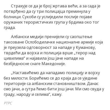
Страхује се да је број жртава већи, а за сада је
потврђено да су три полицајца преминула у
болници. Сукоби су услиједили послије појаве
оружаних терористичких група у брдима око тог
града.
Албански медији пренијели су саопштење
такозване Ослободилачке националне армије која
је преузела одговорност за нападе у Куманову,
тврдећи да војска и полиција врше „терор над
цивилима“ и најавила још јаче нападе на
безбједносне снаге Македоније.
„Наставићемо да нападамо полицију и војску
без милости. Борићемо се до краја да се уједине
територије са албанским становништвом. Данас
смо јачи, а сутра ћемо бити још јачи. Ми смо свуда у
граду, народу и селима“, кажу.
РТРС