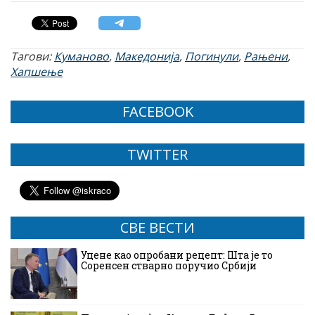
Тагови:
Куманово
,
Македонија
,
Погинули
,
Рањени
,
Хапшење
FACEBOOK
TWITTER
СВЕ ВЕСТИ
Уцене као опробани рецепт: Шта је то
Соренсен стварно поручио Србији