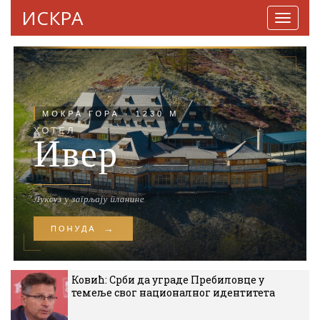
ИСКРА
Навига
Ковић: Срби да уграде Пребиловце у
темеље свог националног идентитета