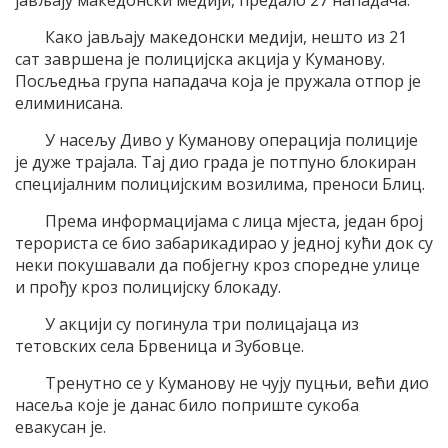
јављају македонски медији, предало 27 нападача.
Како јављају македонски медији, нешто из 21
сат завршена је полицијска акција у Куманову.
Посљедња група нападача која је пружала отпор је
елиминисана.
У насељу Диво у Куманову операција полиције
је дуже трајала. Тај дио града је потпуно блокиран
специјалним полицијским возилима, преноси Блиц.
Према информацијама с лица мјеста, један број
терориста се био забарикадирао у једној кући док су
неки покушавали да побјегну кроз споредне улице
и прођу кроз полицијску блокаду.
У акцији су погинула три полицајаца из
тетовских села Брвеница и Зубовце.
Тренутно се у Куманову не чују пуцњи, већи дио
насеља које је данас било поприште сукоба
евакусан је.