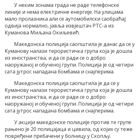
У неким зонама града не раде телефонске
линије и нема електричне енергије. На улицама
мало пролазника али се аутомобилски саобраћај
одвија нормално, јавља извјештач РТС-а из
Куманова Миљана Окиљевић.
Македонска полиција саопштила је данас да се у
Куманову налази терористичка група која је дошла
из иностранства, и да се ради се о добро
наоружаној и обученој групи. Полиција је од четири
сата јутрос нападана бомбама и снајперима.
Македонска полиција саопштила је да се у
Куманову налази терористичка група која је дошла
из иностранства, и да се ради се о добро
наоружаној и обученој групи. Полиција је од четири
сата јутрос нападана бомбама и снајперима.
У акцији македонске полиције против те групе
рањено је 20 полицајаца и цивила, од којих су теже
повређени пребачени у болницу у Скопљу.