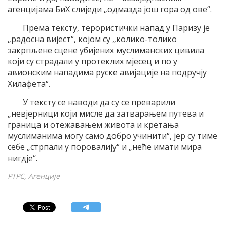
агенцијама БиХ слиједи „одмазда још гора од ове“.
Према тексту, терористички напад у Паризу је
„радосна вијест“, којом су „колико-толико
закрпљене сцене убијених муслиманских цивила
који су страдали у протеклих мјесец и по у
авионским нападима руске авијације на подручју
Хилафета“.
У тексту се наводи да су се преварили
„невјерници који мисле да затварањем путева и
граница и отежавањем живота и кретања
муслиманима могу само добро учинити“, јер су тиме
себе „стрпали у поровалију“ и „неће имати мира
нигдје“.
РТРС, Агенције