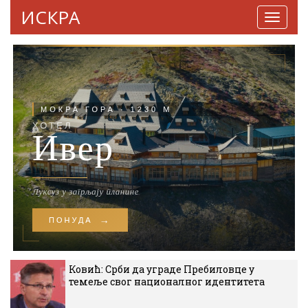
ИСКРА
Навига
Ковић: Срби да уграде Пребиловце у
темеље свог националног идентитета