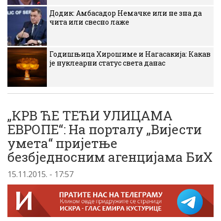
Додик: Амбасадор Немачке или не зна да
чита или свесно лаже
Годишњица Хирошиме и Нагасакија: Какав
је нуклеарни статус света данас
„КРВ ЋЕ ТЕЋИ УЛИЦАМА
ЕВРОПЕ“: На порталу „Вијести
умета“ пријетње
безбједносним агенцијама БиХ
15.11.2015. - 17:57