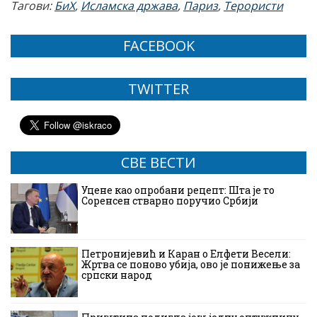
Тагови:
БиХ
,
Исламска држава
,
Париз
,
Терористи
FACEBOOK
TWITTER
СВЕ ВЕСТИ
Уцене као опробани рецепт: Шта је то
Соренсен стварно поручио Србији
Петронијевић и Каран о Елфети Весели:
Жртва се поново убија, ово је понижење за
српски народ