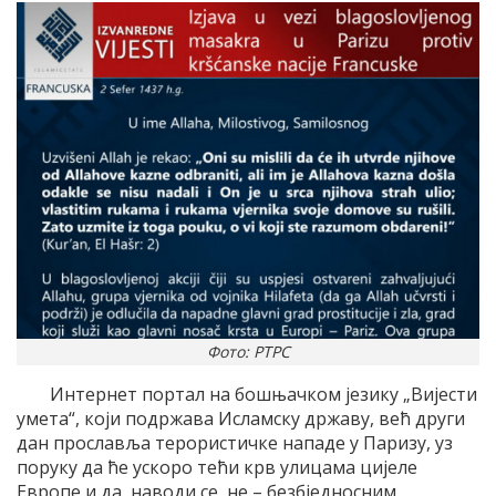
Фото: РТРС
Интернет портал на бошњачком језику „Вијести
умета“, који подржава Исламску државу, већ други
дан прославља терористичке нападе у Паризу, уз
поруку да ће ускоро тећи крв улицама цијеле
Европе и да, наводи се, не – безбједносним