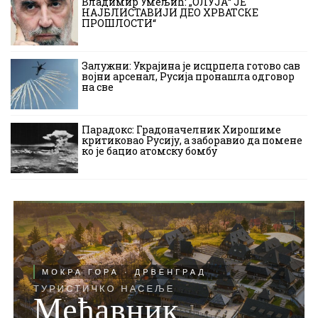
Владимир Умељић: „ОЛУЈА“ ЈЕ
НАЈБЛИСТАВИЈИ ДЕО ХРВАТСКЕ
ПРОШЛОСТИ“
Залужни: Украјина је исцрпела готово сав
војни арсенал, Русија пронашла одговор
на све
Парадокс: Градоначелник Хирошиме
критиковао Русију, а заборавио да помене
ко је бацио атомску бомбу