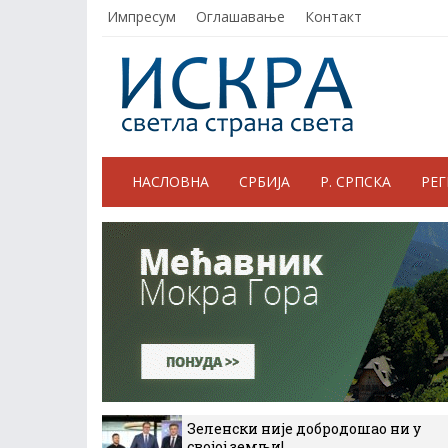
Импресум
Оглашавање
Контакт
НАСЛОВНА
СРБИЈА
Р. СРПСКА
РЕ
Зеленски није добродошао ни у
својој земљи!