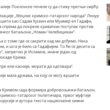
алије Поклонске почеле су да стижу претње смрћу.
изације „Меџлис кримско-татарског народа“ Ленур
ршити као Садам Хусеин или Муамер ел Гадафи,
а спрема да покрене кривични поступак против
ачког батаљона „Номан Челебиџихан“.
 о томе где се сакрити кад ми дођемо. Нека
, и шта је било са Гадафијем. То ће се десити са
, запретио је Исламов, иначе један од
локаде Крима.
ре или касније, морати да одговара“.
ије мала држава, на коју се могу вршити
е са Кримом сада формира добровољачки батаљон,
кримско-татарског политичара, првог муфтије
орусије и аутора текста националне химне