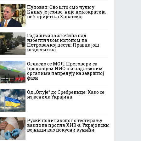
Пуповац: Ово што смо чули у
Книну је језиво, није демократија,
већ пријетња Хрватској
Годишњица злочина над
избегличком колоном на
Петровачкој цести: Правда још
недостижна
Огласио се МОЛ: Преговори са
продавцем НИС-а и надлежним
органима напредују ка завршној
фази
Од „Олује“ до Сребренице: Како се
изјаснила Украјина
Руски политиколог о тестирању
вакцина против ХИВ-а: Украјински
војници као покусни кунићи