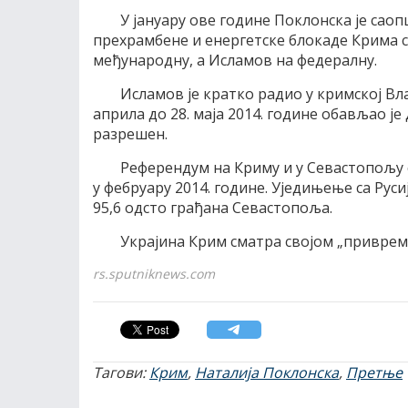
У јануару ове године Поклонска је сао
прехрамбене и енергетске блокаде Крима 
међународну, а Исламов на федералну.
Исламов је кратко радио у кримској Вл
априла до 28. маја 2014. године обављао је
разрешен.
Референдум на Криму и у Севастопољу 
у фебруару 2014. године. Уједињење са Рус
95,6 одсто грађана Севастопоља.
Украјина Крим сматра својом „привре
rs.sputniknews.com
Тагови:
Крим
,
Наталија Поклонска
,
Претње