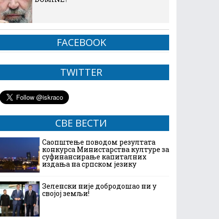
FACEBOOK
TWITTER
СВЕ ВЕСТИ
Саопштење поводом резултата
конкурса Министарства културе за
суфинансирање капиталних
издања на српском језику
Зеленски није добродошао ни у
својој земљи!