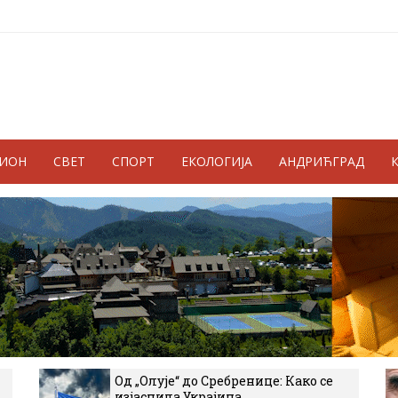
ГИОН
СВЕТ
СПОРТ
ЕКОЛОГИЈА
АНДРИЋГРАД
Од „Олује“ до Сребренице: Како се
изјаснила Украјина