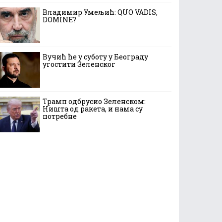
Владимир Умељић: QUO VADIS,
DOMINE?
Вучић ће у суботу у Београду
угостити Зеленског
Трамп одбрусио Зеленском:
Ништа од ракета, и нама су
потребне