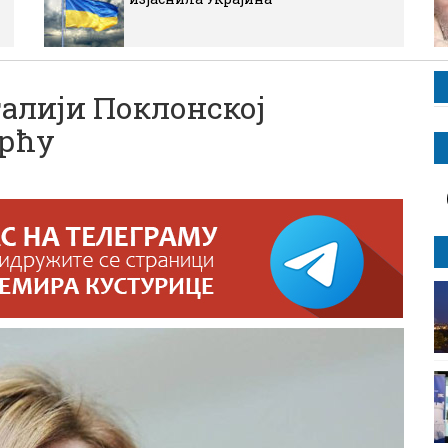
алији Поклонској
мрћу