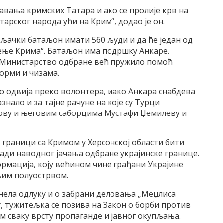
авања кримских Татара и ако се пролије крв на
арског народа ући на Крим“, додао је он.
ољачки батаљон имати 560 људи и да ће један од
ење Крима“. Батаљон има подршку Анкаре.
ко Министарство одбране већ пружило помоћ
орми и чизама.
о одвија преко волонтера, иако Анкара снабдева
знало и за тајне рачуне на које су Турци
ову и његовим саборцима Мустафи Џемилеву и
а граници са Кримом у Херсонској области бити
ади наводног јачања одбране украјинске границе.
формација, коју већином чине грађани Украјине
овим полуострвом.
нела одлуку и о забрани деловања „Меџлиса
, тужитељка се позива на Закон о борби против
м сваку врсту пропаганде и јавног окупљања.