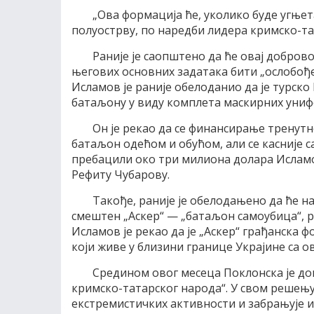
„Ова формација ће, уколико буде угњет
полуострву, по наредби лидера кримско-тат
Раније је саопштено да ће овај добров
његових основних задатака бити „ослобођ
Исламов је раније обелоданио да је турс
батаљону у виду комплета маскирних униф
Он је рекао да се финансирање тренутн
батаљон одећом и обућом, али се касније са
пребацили око три милиона долара Ислам
Рефиту Чубарову.
Такође, раније је обелодањено да ће н
смештен „Аскер“ — „батаљон самоубица“, р
Исламов је рекао да је „Аскер“ грађанска 
који живе у близини границе Украјине са 
Средином овог месеца Поклонска је до
кримско-татарског народа“. У свом решењу
екстремистичких активности и забрањује и