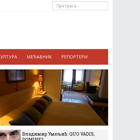
КУЛТУРА
МЕЋАВНИК
РЕПОРТЕРИ
Владимир Умељић: QUO VADIS,
DOMINE?