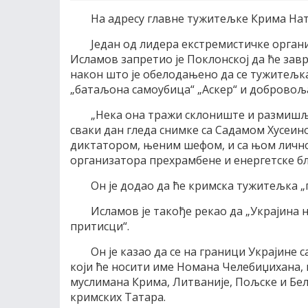
На адресу главне тужитељке Крима Нат
Један од лидера екстремистичке орган
Исламов запретио је Поклонској да ће зав
након што је обелодањено да се тужитељк
„батаљона самоубица“ „Аскер“ и добровољ
„Нека она тражи склониште и размишља
сваки дан гледа снимке са Садамом Хусеином
диктатором, њеним шефом, и са њом лично“
организатора прехрамбене и енергетске б
Он је додао да ће кримска тужитељка „п
Исламов је такође рекао да „Украјина н
притисци“.
Он је казао да се на граници Украјин
који ће носити име Номана Челебиџихана, 
муслимана Крима, Литваније, Пољске и Бел
кримских Татара.