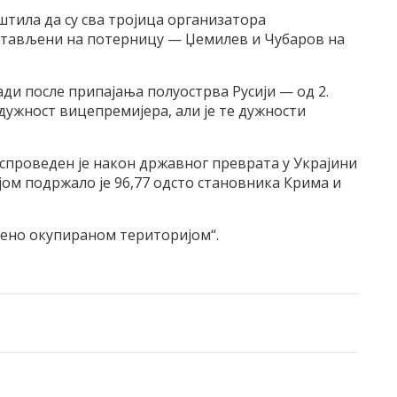
пштила да су сва тројица организатора
стављени на потерницу — Џемилев и Чубаров на
ади после припајања полуострва Русији — од 2.
 дужност вицепремијера, али је те дужности
спроведен је након државног преврата у Украјини
ијом подржало је 96,77 одсто становника Крима и
мено окупираном територијом“.