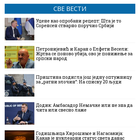
СВЕ ВЕСТИ
Уцене као опробани рецепт: Шта је то
Соренсен стварно поручио Србији
Петронијевић и Каран о Елфети Весели:
Жртва се поново убија, ово је понижење за
српски народ
Приштина подигла још једну оптужницу
за „ратни злочин“: На списку 20 људи
Додик: Амбасадор Немачке или не зна да
чита или свесно лаже
Годишњица Хирошиме и Нагасакија:
Какав је нуклеарни статус света данас