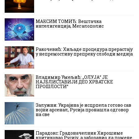
МАКСИМ ТОМИЋ: Вештачка
интелигенција, Мегалополис
Ракочевић: Хиљаде процедура прерастају
у непремостиву препреку слободи медија
Владимир Умељић: „ОЛУЈА“ ЈЕ
НАЈБЛИСТАВИЈИ ДЕО ХРВАТСКЕ
ПРОШЛОСТИ“
Залужни: Украјина је исцрпела готово сав
војни арсенал, Русија пронашла одговор
на све
Парадокс: Градоначелник Хирошиме
критиковао Русију, а заборавио да помене