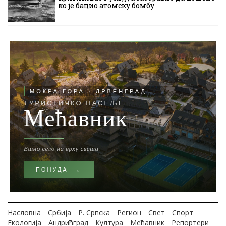
ко је бацио атомску бомбу
Насловна
Србија
Р. Српска
Регион
Свет
Спорт
Екологија
Андрићград
Култура
Мећавник
Репортери