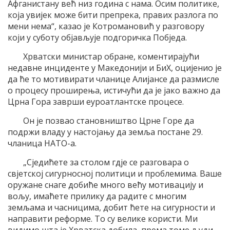
Афганистану већ низ година с нама. Осим политике,
која увијек може бити препрека, правих разлога по
мени нема“, казао је Котромановић у разговору
који у суботу објављује подгоричка Побједа.
Хрватски министар обране, коментирајући
недавне инциденте у Македонији и БиХ, оцијенио је
да ће то мотивирати чланице Алијансе да размисле
о процесу проширења, истичући да је јако важно да
Црна Гора заврши еуроатлантске процесе.
Он је позвао становништво Црне Горе да
подржи владу у настојању да земља постане 29.
чланица НАТО-а.
„Сједићете за столом гдје се разговара о
свјетској сигурносној политици и проблемима. Ваше
оружане снаге добиће много већу мотивацију и
вољу, имаћете прилику да радите с многим
земљама и часницима, добит ћете на сигурности и
направити реформе. То су велике користи. Ми