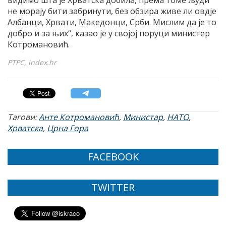
видимо шта је Хрватска добила, према томе људи
не морају бити забринути, без обзира живе ли овдје
Албанци, Хрвати, Македонци, Срби. Мислим да је то
добро и за њих“, казао је у својој поруци министер
Котромановић.
РТРС, index.hr
Тагови:
Анте Котромановић
,
Министар
,
НАТО
,
Хрватска
,
Црна Гора
FACEBOOK
TWITTER