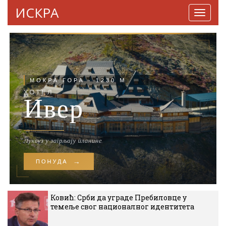
ИСКРА
Навига
Ковић: Срби да уграде Пребиловце у
темеље свог националног идентитета