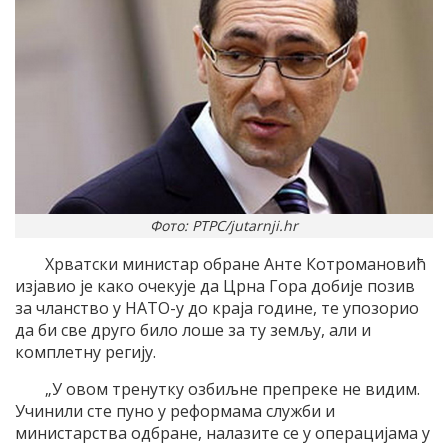
Фото: РТРС/jutarnji.hr
Хрватски министар обране Анте Котромановић
изјавио је како очекује да Црна Гора добије позив
за чланство у НАТО-у до краја године, те упозорио
да би све друго било лоше за ту земљу, али и
комплетну регију.
„У овом тренутку озбиљне препреке не видим.
Учинили сте пуно у реформама служби и
министарства одбране, налазите се у операцијама у