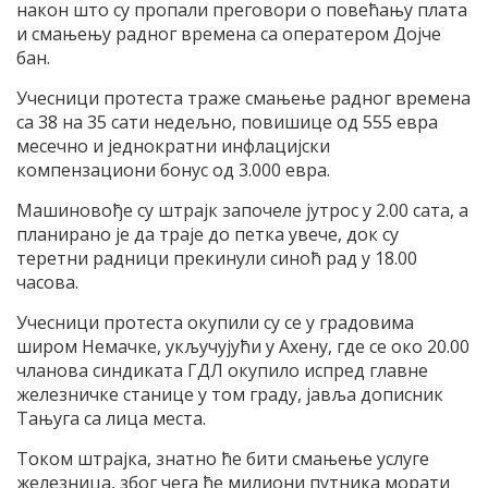
након што су пропали преговори о повећању плата
и смањењу радног времена са оператером Дојче
бан.
Учесници протеста траже смањење радног времена
са 38 на 35 сати недељно, повишице од 555 евра
месечно и једнократни инфлацијски
компензациони бонус од 3.000 евра.
Машиновође су штрајк започеле јутрос у 2.00 сата, а
планирано је да траје до петка увече, док су
теретни радници прекинули синоћ рад у 18.00
часова.
Учесници протеста окупили су се у градовима
широм Немачке, укључујући у Ахену, где се око 20.00
чланова синдиката ГДЛ окупило испред главне
железничке станице у том граду, јавља дописник
Тањуга са лица места.
Током штрајка, знатно ће бити смањење услуге
железница, због чега ће милиони путника морати