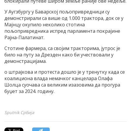
блокирали путеве широм земље раније ове недеље.
У Аугзбургу у Баварској пољопривредници су
демонстрирали са више од 1.000 трактора, док се у
Мајнцу окупило неколико стотина
пољопривредника испред парламента покрајине
Рајна-Палатинат.
Стотине фармера, са својим тракторима, јутрос је
било на путу за Дрезден како би учествовали у
демонстрацијама.
о штрајкова и протеста дошло је у тренутку када се
коалициона влада немачког канцелара Олафа
Шолца суочава са великим изазовима да прогура
буџет за 2024. годину.
Sputnik Србија