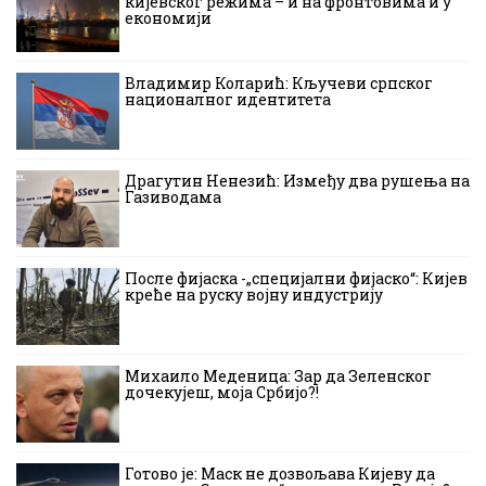
кијевског режима – и на фронтовима и у
економији
Владимир Коларић: Кључеви српског
националног идентитета
Драгутин Ненезић: Између два рушења на
Газиводама
После фијаска -„специјални фијаско“: Кијев
креће на руску војну индустрију
Михаило Меденица: Зар да Зеленског
дочекујеш, моја Србијо?!
Готово је: Маск не дозвољава Кијеву да