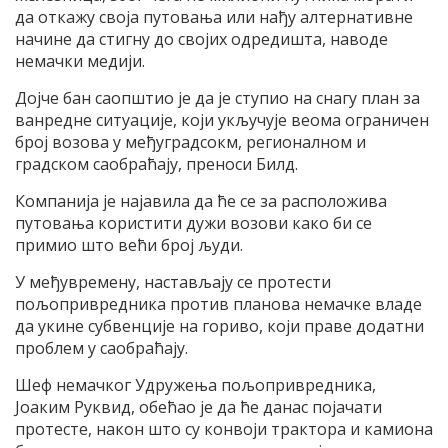
да откажу своја путовања или нађу алтернативне
начине да стигну до својих одредишта, наводе
немачки медији.
Дојче бан саопштио је да је ступио на снагу план за
ванредне ситуације, који укључује веома ограничен
број возова у међуградсокм, регионалном и
градском саобраћају, преноси Билд.
Компанија је најавила да ће се за расположива
путовања користити дужи возови како би се
примио што већи број људи.
У међувремену, настављају се протести
пољопривредника против планова немачке владе
да укине субвенције на гориво, који праве додатни
проблем у саобраћају.
Шеф немачког Удружења пољопривредника,
Јоаким Руквид, обећао је да ће данас појачати
протесте, након што су конвоји трактора и камиона