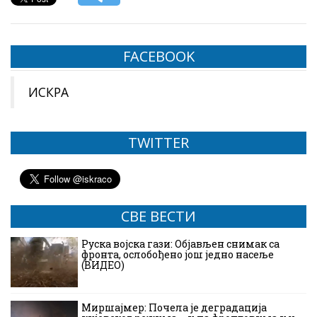
FACEBOOK
ИСКРА
TWITTER
СВЕ ВЕСТИ
Руска војска гази: Објављен снимак са
фронта, ослобођено још једно насеље
(ВИДЕО)
Миршајмер: Почела је деградација