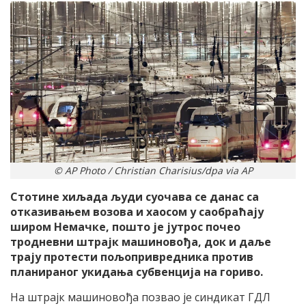
© AP Photo / Christian Charisius/dpa via AP
Стотине хиљада људи суочава се данас са
отказивањем возова и хаосом у саобраћају
широм Немачке, пошто је јутрос почео
тродневни штрајк машиновођа, док и даље
трају протести пољопривредника против
планираног укидања субвенција на гориво.
На штрајк машиновођа позвао је синдикат ГДЛ