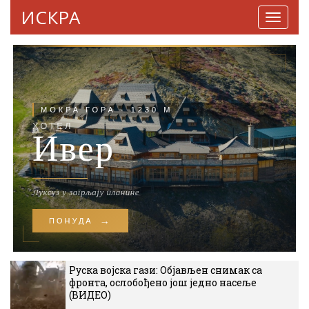
ИСКРА
Навига
Руска војска гази: Објављен снимак са
фронта, ослобођено још једно насеље
(ВИДЕО)