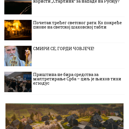
користи „Старлинк“ за нападе на Русију?
Почетак трећег светског рата: Ко покреће
пионе на светској шаховској табли
СМИРИ СЕ, ГОРДИ ЧОВЈЕЧЕ!
Приштина не бира средства за
малтретирање Срба – циљ је њихов тихи
егзодус