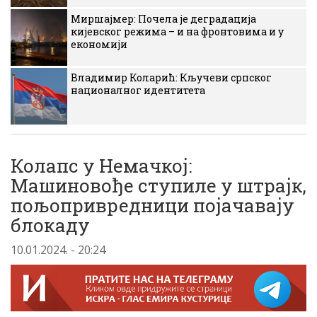
Миршајмер: Почела је деградација
кијевског режима – и на фронтовима и у
економији
Владимир Коларић: Кључеви српског
националног идентитета
Колапс у Немачкој:
Машиновође ступиле у штрајк,
пољопривредници појачавају
блокаду
10.01.2024. - 20:24