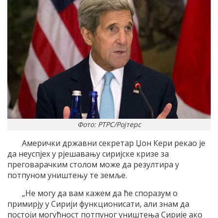
Фото: РТРС/Ројтерс
Амерички државни секретар Џон Кери рекао је
да неуспјех у рјешавању сиријске кризе за
преговарачким столом може да резултира у
потпуном уништењу те земље.
„Не могу да вам кажем да ће споразум о
примирју у Сирији функционисати, али знам да
постоји могућност потпуног уништења Сирије ако