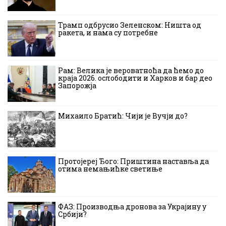
Трамп одбрусио Зеленском: Ништа од
ракета, и нама су потребне
Рам: Велика је вероватноћа да ћемо до
краја 2026. ослободити и Харков и бар део
Запорожја
Михаило Братић: Чији је Вучји до?
Протојереј Ђого: Приштина наставља да
отима немањићке светиње
ФАЗ: Производња дронова за Украјину у
Србији?