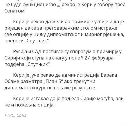
не буде функционисао „, рекао је Кери у говору пред
Сенатом.
Кери је рекао да жели да примирје успије и да је
ријешен да се за преговарачким столом истраже
све опције у циљу дипломатског и мирног рјешења,
преноси „Спутњик“.
Русија и САД постигле су споразум о примирју у
Сирији који ступа на снагу у поноћ 27. фебруара,
подсјећа „Спутњик“.
Кери је јуче рекао да администрација Барака
Обаме разматра „План Б“ ако тренутни
дипломатски курс не покаже резултате.
Кери је истакао да је подјела Сирије могућа, али
не и пожељна опција.
РТРС, Срна