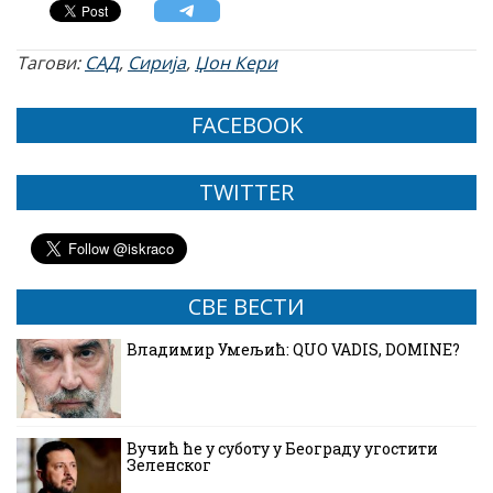
Тагови:
САД
,
Сирија
,
Џон Кери
FACEBOOK
TWITTER
СВЕ ВЕСТИ
Владимир Умељић: QUO VADIS, DOMINE?
Вучић ће у суботу у Београду угостити
Зеленског