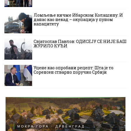
Ломљење кичме Ибарском Колашину: И
данас као некад – окупација у пуном
капацитету
Свјатослав Павлов: ОДИСЕЈУ СЕ НИЈЕ БАШ
ЖУРИЛО КУЋИ
Уцене као опробани рецепт: Шта је то
Соренсен стварно поручио Србији