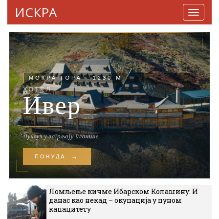
ИСКРА
Навига
Ломљење кичме Ибарском Колашину: И
данас као некад – окупација у пуном
капацитету