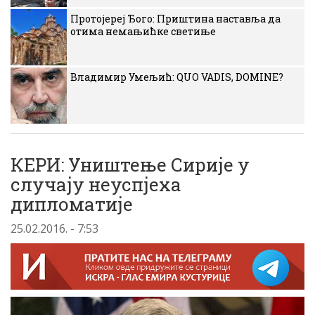
Протојереј Ђого: Приштина наставља да
отима немањићке светиње
Владимир Умељић: QUO VADIS, DOMINE?
КЕРИ: Уништење Сирије у
случају неуспјеха
дипломатије
25.02.2016. - 7:53