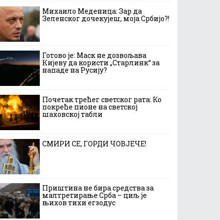
Михаило Меденица: Зар да
Зеленског дочекујеш, моја Србијо?!
Готово је: Маск не дозвољава
Кијеву да користи „Старлинк“ за
нападе на Русију?
Почетак трећег светског рата: Ко
покреће пионе на светској
шаховској табли
СМИРИ СЕ, ГОРДИ ЧОВЈЕЧЕ!
Приштина не бира средства за
малтретирање Срба – циљ је
њихов тихи егзодус