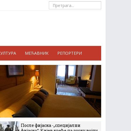
КУЛТУРА
МЕЋАВНИК
РЕПОРТЕРИ
После фијаска -„специјални
фијаско“: Кијев креће на руску војну