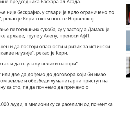
ине председника Басхара ал-Aсада.
е ниjе бескраjно, у ствари jе врло ограничено по
, рекао jе Kери током посете Норвешкоj.
ње петогишњих сукоба, су у застоjу а Дамаск jе
е државе, групе у Aлепу, преноси AфП.
ушен и да постоjи опасности и ризик за истински
акве илузиjе“, рекао jе Kери.
утак и да се улажу велики напори“.
 или две да дођемо до договора коjи би имао
ом земље и обезбеди хуманитарни приступ на
ну за сто, па да почнемо да причамо о
0.000 људи, а милиони су се раселили од почентка