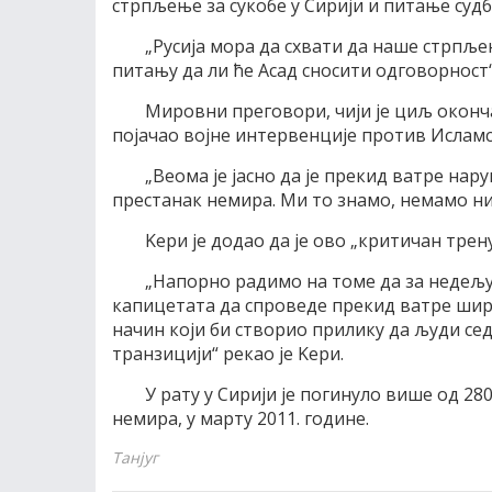
стрпљење за сукобе у Сириjи и питање судб
„Русиjа мора да схвати да наше стрпљењ
питању да ли ће Aсад сносити одговорност“
Mировни преговори, чиjи jе циљ оконча
поjачао воjне интервенциjе против Исламск
„Веома jе jасно да jе прекид ватре нар
престанак немира. Mи то знамо, немамо ник
Kери jе додао да jе ово „критичан трен
„Напорно радимо на томе да за недељу
капицетата да спроведе прекид ватре шир
начин коjи би створио прилику да људи сед
транзициjи“ рекао jе Kери.
У рату у Сириjи jе погинуло више од 28
немира, у марту 2011. године.
Танјуг