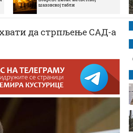
шаховској табли
схвати да стрпљење СAД-а