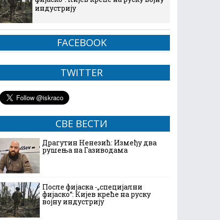
индустрију
FACEBOOK
TWITTER
СВЕ ВЕСТИ
Драгутин Ненезић: Између два
рушења на Газиводама
После фијаска -„специјални
фијаско“: Кијев креће на руску
војну индустрију