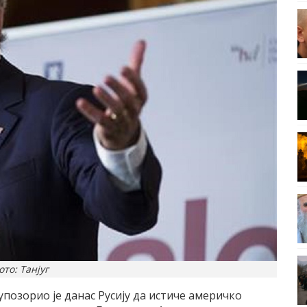
ото: Танјуг
позорио jе данас Русиjу да истиче америчко