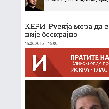
KЕРИ: Русиjа мора да 
ниjе бескраjно
15.06.2016. - 15:00