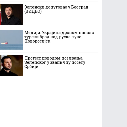
Зеленски допутовао у Београд
(ВИДЕО)
Медији: Украјина дроном напала
турски брод код руске луке
Новоросијск
Протест поводом позивања
Зеленског у званичну посету
Србији