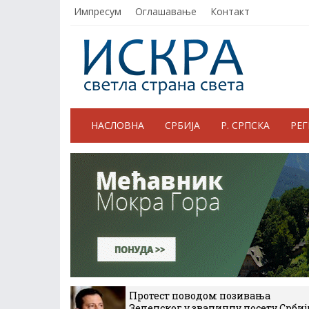
Импресум
Оглашавање
Контакт
НАСЛОВНА
СРБИЈА
Р. СРПСКА
РЕ
Протест поводом позивања
Зеленског у званичну посету Србиј