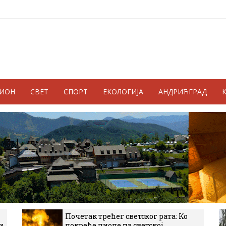
ГИОН
СВЕТ
СПОРТ
ЕКОЛОГИЈА
АНДРИЋГРАД
Почетак трећег светског рата: Ко
и
покреће пионе на светској