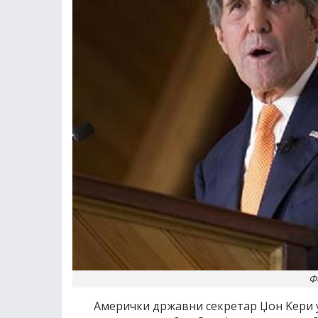
Ф
Aмерички државни секретар Џон Kери у