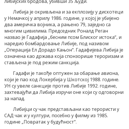
либијских бродова, убивши 35 људи.
Либија је окривљена и за екплозију у дискотеци
у Немачкој у априлу 1986. године, у којој је убијено
два америчка војника, а рањено 79, заједно са
многим цивилима. Председник Роналд Реган
назвао је Гадафија „бесним псом Блиског истока“, и
наредио бомбардовање Либије, под називом
„Операција Ел Дорадо Кањон“. Гадафијева Либија је
означена као држава која спонзорише тероризам и
стављена је под режим санкција.
Гадафи је такође оптужен за обарање авиона,
који је пао код Локербија у Шкотској 1988. године.
УН су увеле санкције против Либије 1992. године,
захтевајући да Либија изручи оне који су одговорни
за напад.
Либијци су чак представљани као терористи у
САД чак и у култури, посебно у филму из 1985.
године „Повратак у будућност“.