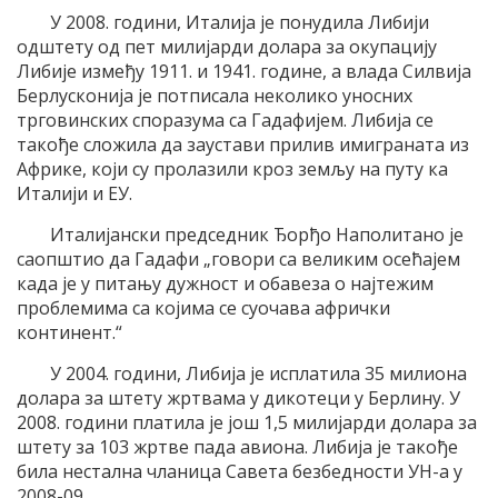
У 2008. години, Италија је понудила Либији
одштету од пет милијарди долара за окупацију
Либије између 1911. и 1941. године, а влада Силвија
Берлусконија је потписала неколико уносних
трговинских споразума са Гадафијем. Либија се
такође сложила да заустави прилив имиграната из
Африке, који су пролазили кроз земљу на путу ка
Италији и ЕУ.
Италијански председник Ђорђо Наполитано је
саопштио да Гадафи „говори са великим осећајем
када је у питању дужност и обавеза о најтежим
проблемима са којима се суочава афрички
континент.“
У 2004. години, Либија је исплатила 35 милиона
долара за штету жртвама у дикотеци у Берлину. У
2008. години платила је још 1,5 милијарди долара за
штету за 103 жртве пада авиона. Либија је такође
била нестална чланица Савета безбедности УН-а у
2008-09.