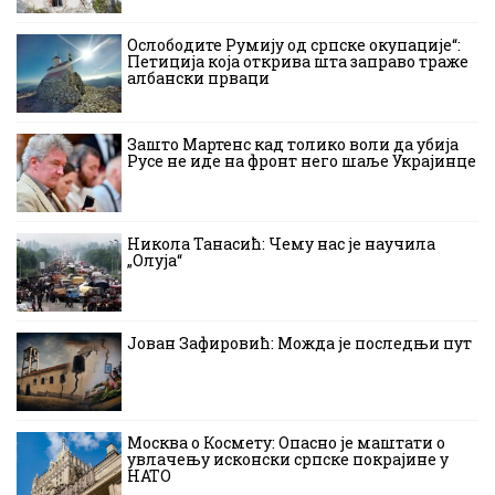
Ослободите Румију од српске окупације“:
Петиција која открива шта заправо траже
албански прваци
Зашто Мартенс кад толико воли да убија
Русе не иде на фронт него шаље Украјинце
Никола Танасић: Чему нас је научила
„Олуја“
Јован Зафировић: Можда је последњи пут
Москва о Космету: Опасно је маштати о
увлачењу исконски српске покрајине у
НАТО