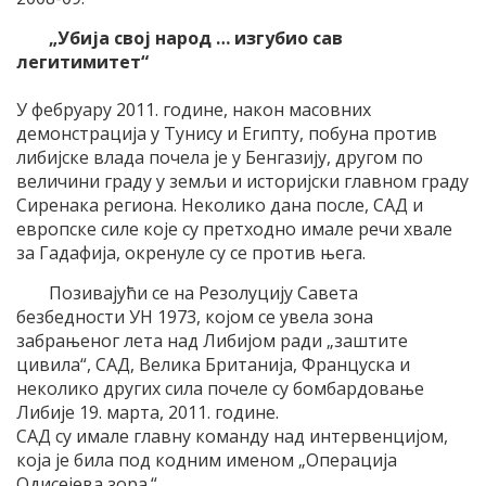
„Убија свој народ … изгубио сав
легитимитет“
У фебруару 2011. године, након масовних
демонстрација у Тунису и Египту, побуна против
либијске влада почела је у Бенгазију, другом по
величини граду у земљи и историјски главном граду
Сиренака региона. Неколико дана после, САД и
европске силе које су претходно имале речи хвале
за Гадафија, окренуле су се против њега.
Позивајући се на Резолуцију Савета
безбедности УН 1973, којом се увела зона
забрањеног лета над Либијом ради „заштите
цивила“, САД, Велика Британија, Француска и
неколико других сила почеле су бомбардовање
Либије 19. марта, 2011. године.
САД су имале главну команду над интервенцијом,
која је била под кодним именом „Операција
Одисејева зора.“