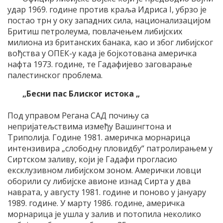
удар 1969. године против краља Идриса I, убрзо је
постао трн у оку западних сила, национализацијом
Бритиш петролеума, повлачењем либијских
милиона из британских банака, као и због либијског
вођства у ОПЕК-у када је бојкотована америчка
нафта 1973. године, те Гадафијево заговарање
палестинског проблема.
„Бесни пас Блиског истока „
Под управом Регана САД почињу са
непријатељствима између Вашингтона и
Триполија. Године 1981. америчка морнарица
интензивира „слободну пловидбу“ патролирањем у
Сиртском заливу, који је Гадафи прогласио
ексклузивном либијском зоном. Амерички ловци
оборили су либијске авионе изнад Сирта у два
наврата, у августу 1981. године и поново у јануару
1989. године. У марту 1986. године, америчка
морнарица је ушла у залив и потопила неколико