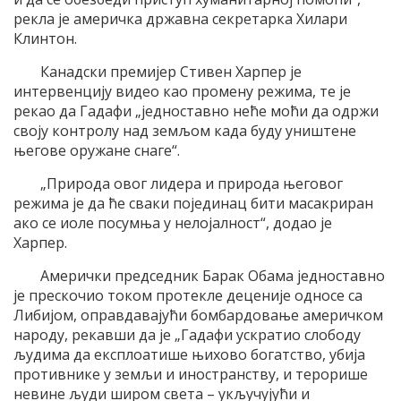
рекла је америчка државна секретарка Хилари
Клинтон.
Канадски премијер Стивен Харпер је
интервенцију видео као промену режима, те је
рекао да Гадафи „једноставно неће моћи да одржи
своју контролу над земљом када буду уништене
његове оружане снаге“.
„Природа овог лидера и природа његовог
режима је да ће сваки појединац бити масакриран
ако се иоле посумња у нелојалност“, додао је
Харпер.
Амерички председник Барак Обама једноставно
је прескочио током протекле деценије односе са
Либијом, оправдавајући бомбардовање америчком
народу, рекавши да је „Гадафи ускратио слободу
људима да експлоатише њихово богатство, убија
противнике у земљи и иностранству, и терорише
невине људи широм света – укључујући и