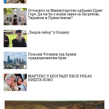
Огласило се Министарство одбране Црне
Горе: Да ли ће у војни савез са Загребом,
Тираном и Приштином?
„Ђедов сабор“ у Осојану
Пољски Уставни суд брани
традиционални брак
МАРТЕНС У БЕОГРАДУ НИЈЕ РЕКАО
НИШТА НОВО