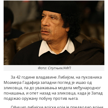
Фото: Спутњик/АФП
За 42 године владавине Либијом, на пуковника
Моамера Гадафија западни поглед је ишао од
зликовца, па до уважавања модела међународног
понашања, и опет назад на зликовца, када је Запад
подржао оружану побуну против њега.
Официр либијске војске који је предводио војни