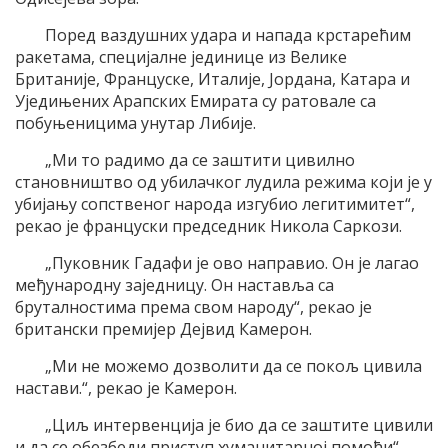
Поред ваздушних удара и напада крстарећим
ракетама, специјалне јединице из Велике
Британије, Француске, Италије, Јордана, Катара и
Уједињених Арапских Емирата су ратовале са
побуњеницима унутар Либије.
„Ми то радимо да се заштити цивилно
становништво од убилачког лудила режима који је у
убијању сопственог народа изгубио легитимитет“,
рекао је француски председник Никола Саркози.
„Пуковник Гадафи је ово направио. Он је лагао
међународну заједницу. Он наставља са
бруталностима према свом народу“, рекао је
британски премијер Дејвид Камерон.
„Ми не можемо дозволити да се покољ цивила
настави.“, рекао је Камерон.
„Циљ интервенција је био да се заштите цивили
и да се обезбеди приступ хуманитарној помоћи“,