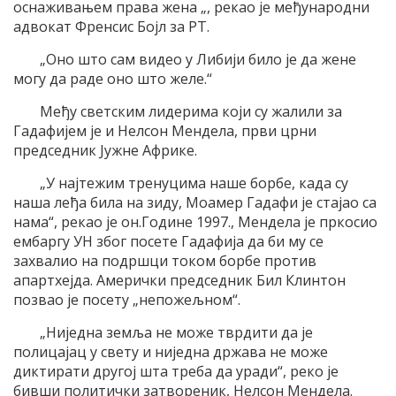
оснаживањем права жена „, рекао је међународни
адвокат Френсис Бојл за РТ.
„Оно што сам видео у Либији било је да жене
могу да раде оно што желе.“
Међу светским лидерима који су жалили за
Гадафијем је и Нелсон Мендела, први црни
председник Јужне Африке.
„У најтежим тренуцима наше борбе, када су
наша леђа била на зиду, Моамер Гадафи је стајао са
нама“, рекао је он.Године 1997., Мендела је пркосио
ембаргу УН због посете Гадафија да би му се
захвалио на подршци током борбе против
апартхејда. Амерички председник Бил Клинтон
позвао је посету „непожељном“.
„Ниједна земља не може тврдити да је
полицајац у свету и ниједна држава не може
диктирати другој шта треба да уради“, реко је
бивши политички затвореник, Нелсон Мендела.