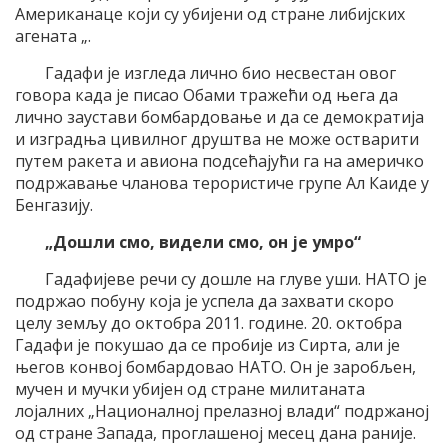
Американаце који су убијени од стране либијских
агената „.
Гадафи је изгледа лично био несвестан овог
говора када је писао Обами тражећи од њега да
лично заустави бомбардовање и да се демократија
и изградња цивилног друштва не може остварити
путем ракета и авиона подсећајући га на америчко
подржавање чланова терористиче групе Ал Каиде у
Бенгазију.
„Дошли смо, видели смо, он је умро“
Гадафијеве речи су дошле на глуве уши. НАТО је
подржао побуну која је успела да захвати скоро
целу земљу до октобра 2011. године. 20. октобра
Гадафи је покушао да се пробије из Сирта, али је
његов конвој бомбардовао НАТО. Он је заробљен,
мучен и мучки убијен од стране милитаната
лојалних „Националној прелазној влади“ подржаној
од стране Запада, проглашеној месец дана раније.