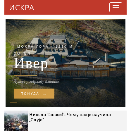
ИСКРА
Навига
Никола Танасић: Чему нас је научила
„Олуја“