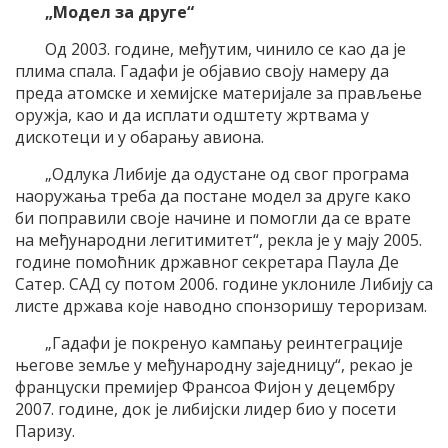
„Модел за друге“
Од 2003. године, међутим, чинило се као да је
плима спала. Гадафи је објавио своју намеру да
преда атомске и хемијске материјале за прављење
оружја, као и да исплати одштету жртвама у
дискотеци и у обарању авиона.
„Одлука Либије да одустане од свог програма
наоружања треба да постане модел за друге како
би поправили своје начине и помогли да се врате
на међународни легитимитет“, рекла је у мају 2005.
године помоћник државног секретара Паула Де
Сатер. САД су потом 2006. године уклониле Либију са
листе држава које наводно спонзоришу тероризам.
„Гадафи је покренуо кампању реинтеграције
његове земље у међународну заједницу“, рекао је
француски премијер Франсоа Фијон у децембру
2007. године, док је либијски лидер био у посети
Паризу.