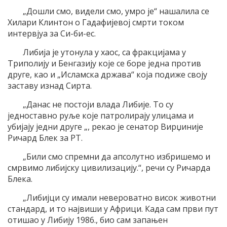
„Дошли смо, видели смо, умро је“ нашалила се
Хилари Клинтон о Гадафијевој смрти током
интервјуа за Си-би-ес.
Либија је утонула у хаос, са фракцијама у
Триполију и Бенгазију које се боре једна против
друге, као и „Исламска држава“ која подиже своју
заставу изнад Сирта.
„Данас не постоји влада Либије. То су
једноставно руље које патролирају улицама и
убијају једни друге „, рекао је сенатор Вирџиније
Ричард Блек за РТ.
„Били смо спремни да апсолутно избришемо и
смрвимо либијску цивилизацију.“, речи су Ричарда
Блека.
„Либијци су имали невероватно висок животни
стандард, и то највиши у Африци. Када сам први пут
отишао у Либију 1986., био сам запањен