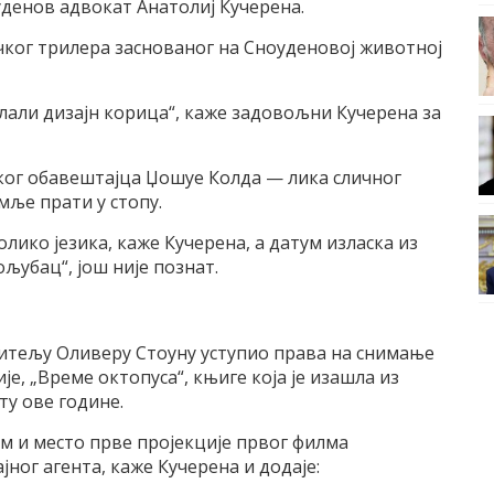
уденов адвокат Анатолиј Кучерена.
ког трилера заснованог на Сноуденовој животној
слали дизајн корица“, каже задовољни Кучерена за
ког обавештајца Џошуе Колда — лика сличног
мље прати у стопу.
олико језика, каже Кучерена, а датум изласка из
љубац“, још није познат.
итељу Оливеру Стоуну уступио права на снимање
, „Време октопуса“, књиге која је изашла из
ту ове године.
ум и место прве пројекције првог филма
ног агента, каже Кучерена и додаје: