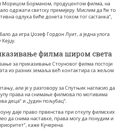
м и Морицом Борманом, продуцентом филма, на
бало одржати светску премијеру. Мислим да ће то
тивна одлука биће донета током тог састанка“,
бало да игра Џозеф Гордон Луит, а једна улога
 Кејџу.
риказивање филма широм света
овање за приказивање Стоуновог филма постоји
ната из разних земаља већ контактира са жељом
итању, али је у разговору за Спутњик нагласио да
купу права на снимање филмова по мотивима
ва деца“ и „Јудин пољубац“.
тоуну даје право првенства при откупу филмских
елео да снима наставке, права могу да понудим и
риоритет“, каже Кучерена.