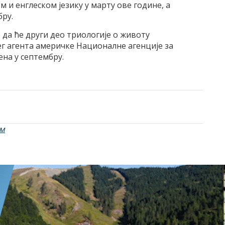
м и енглеском језику у марту ове године, а
бру.
да ће други део триологије о животу
ег агента америчке Националне агенције за
на у септембру.
м