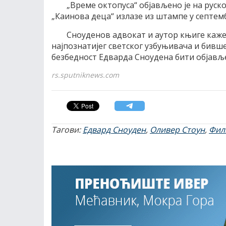
„Време октопуса“ објављено је на руско
„Каинова деца“ излазе из штампе у септем
Сноуденов адвокат и аутор књиге каже 
најпознатијег светског узбуњивача и бивш
безбедност Едварда Сноудена бити објавље
rs.sputniknews.com
Тагови:
Едвард Сноуден
,
Оливер Стоун
,
Фил