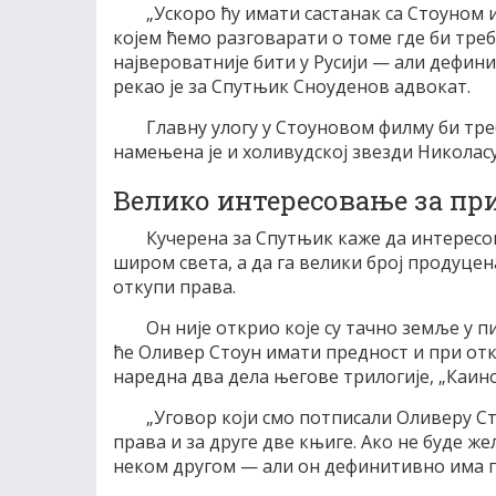
„Ускоро ћу имати састанак са Стоуно
којем ћемо разговарати о томе где би тре
највероватније бити у Русији — али дефини
рекао је за Спутњик Сноуденов адвокат.
Главну улогу у Стоуновом филму би тре
намењена је и холивудској звезди Николасу
Велико интересовање за п
Кучерена за Спутњик каже да интерес
широм света, а да га велики број продуце
откупи права.
Он није открио које су тачно земље у п
ће Оливер Стоун имати предност и при от
наредна два дела његове трилогије, „Каино
„Уговор који смо потписали Оливеру С
права и за друге две књиге. Ако не буде ж
неком другом — али он дефинитивно има п