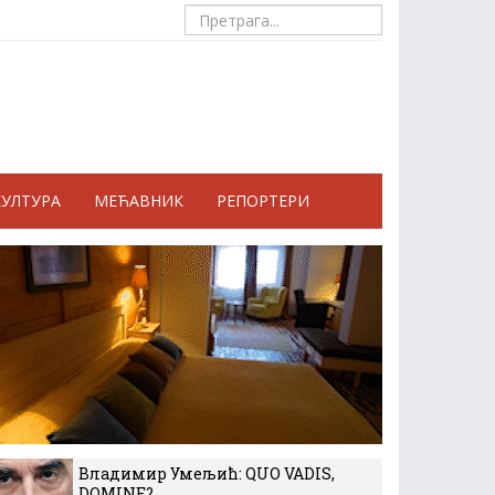
КУЛТУРА
МЕЋАВНИК
РЕПОРТЕРИ
Владимир Умељић: QUO VADIS,
DOMINE?