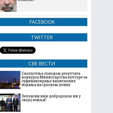
FACEBOOK
TWITTER
СВЕ ВЕСТИ
Саопштење поводом резултата
конкурса Министарства културе за
суфинансирање капиталних
издања на српском језику
Зеленски није добродошао ни у
својој земљи!