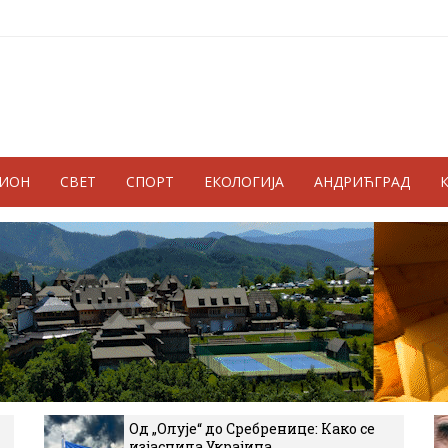
ГИОН
СВЕТ
СПОРТ
ЕКОЛОГИЈА
АНДРИЋГРАД
Од „Олује“ до Сребренице: Како се
изјаснила Украјина