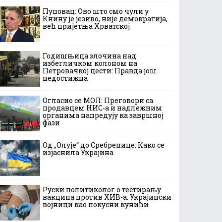
Пуповац: Ово што смо чули у
Книну је језиво, није демократија,
већ пријетња Хрватској
Годишњица злочина над
избегличком колоном на
Петровачкој цести: Правда још
недостижна
Огласио се МОЛ: Преговори са
продавцем НИС-а и надлежним
органима напредују ка завршној
фази
Од „Олује“ до Сребренице: Како се
изјаснила Украјина
Руски политиколог о тестирању
вакцина против ХИВ-а: Украјински
војници као покусни кунићи