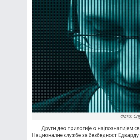
Фото: Сп
Други део трилогије о најпознатијем с
Националне службе за безбедност Едварду 