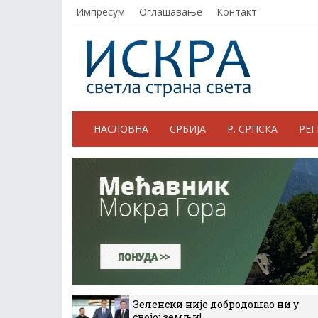
Импресум
Оглашавање
Контакт
НАСЛОВНА
СРБИЈА
Р. СРПСКА
РЕ
Зеленски није добродошао ни у
својој земљи!