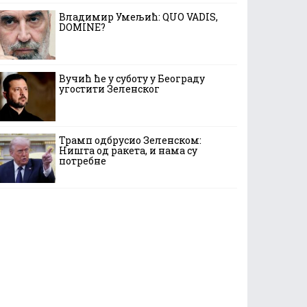
Владимир Умељић: QUO VADIS,
DOMINE?
Вучић ће у суботу у Београду
угостити Зеленског
Трамп одбрусио Зеленском:
Ништа од ракета, и нама су
потребне