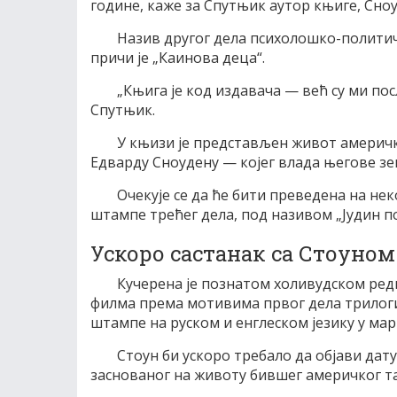
године, каже за Спутњик аутор књиге, Сно
Назив другог дела психолошко-политич
причи је „Каинова деца“.
„Књига је код издавача — већ су ми по
Спутњик.
У књизи је представљен живот америч
Едварду Сноудену — којег влада његове зе
Очекује се да ће бити преведена на нек
штампе трећег дела, под називом „Јудин по
Ускоро састанак са Стоуном
Кучерена је познатом холивудском ред
филма према мотивима првог дела трилогије
штампе на руском и енглеском језику у мар
Стоун би ускоро требало да објави дат
заснованог на животу бившег америчког тај