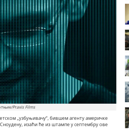
утњик/Praxis Films
ветском „узбуњивачу“, бившем агенту америчке
Сноудену, изаћи ће из штампе у септембру ове