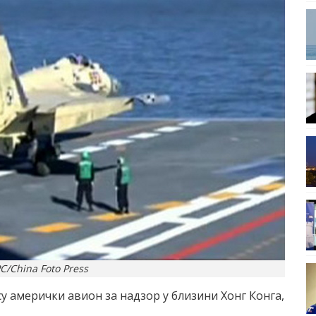
С/China Foto Press
у амерички авион за надзор у близини Хонг Конга,