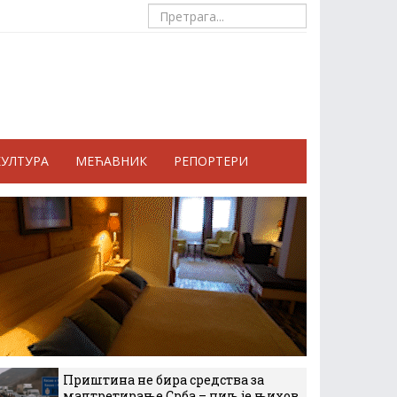
КУЛТУРА
МЕЋАВНИК
РЕПОРТЕРИ
Приштина не бира средства за
малтретирање Срба – циљ је њихов