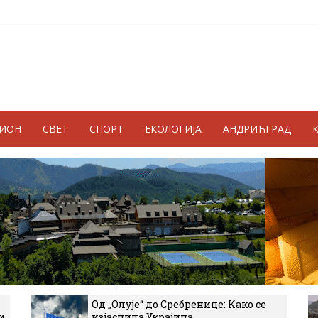
ГИОН
СВЕТ
СПОРТ
ЕКОЛОГИЈА
АНДРИЋГРАД
Од „Олује“ до Сребренице: Како се
и
изјаснила Украјина