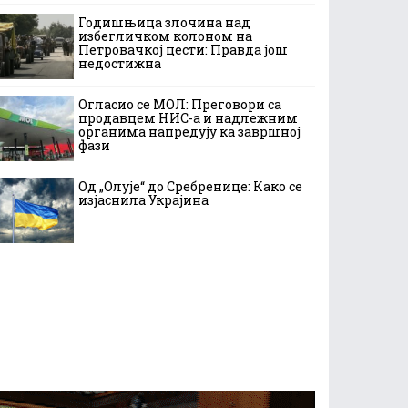
Годишњица злочина над
избегличком колоном на
Петровачкој цести: Правда још
недостижна
Огласио се МОЛ: Преговори са
продавцем НИС-а и надлежним
органима напредују ка завршној
фази
Од „Олује“ до Сребренице: Како се
изјаснила Украјина