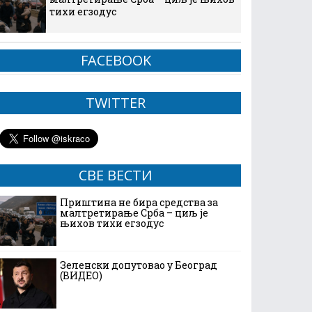
тихи егзодус
FACEBOOK
TWITTER
СВЕ ВЕСТИ
Приштина не бира средства за
малтретирање Срба – циљ је
њихов тихи егзодус
Зеленски допутовао у Београд
(ВИДЕО)