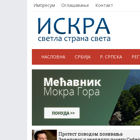
Импресум
Оглашавање
Контакт
НАСЛОВНА
СРБИЈА
Р. СРПСКА
РЕ
Протест поводом позивања
Зеленског у званичну посету Србиј