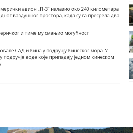
амерички авион „П-3“ налазио око 240 километара
одног ваздушног простора, када су га пресрела два
америчког и тиме му смањио могућност
вовале САД и Кина у подручју Кинеског мора. У
о у подручје воде које припадају једном кинеском
.