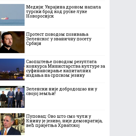
Медији: Украјина дроном напала
турски брод код руске луке
Новоросијск
Протест поводом позивања
Зеленског у званичну посету
Србији
Саопштење поводом резултата
конкурса Министарства културе за
суфинансирање капиталних
издања на српском језику
Зеленски није добродошао ни у
својој земљи!
Пуповац: Ово што смо чули у
Книну је језиво, није демократија,
већ пријетња Хрватској