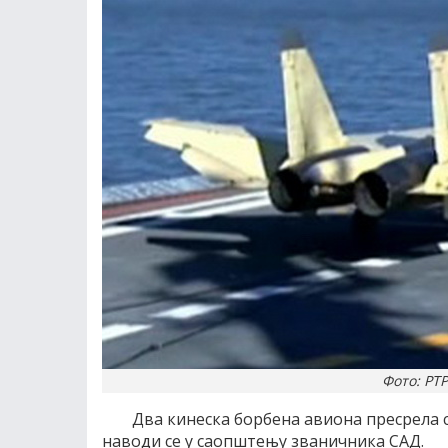
Фото: РТР
Два кинеска борбена авиона пресрела с
наводи се у саопштењу званичника САД.