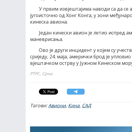
У првим извјештајима наводи са да се 
југоисточно од Хонг Конга, у зони међунар
кинеска авиона.
Један кинески авион је летио испред 
маневрисања.
Ово је други инцидент у којем су учест
сриједу, 24. маја, амерички брод је уплови
вјештачком острву у Јужном Кинеском мору
РТРС, Срна
Тагови:
Авиони
,
Кина
,
САД