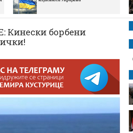
 Кинески борбени
ички!