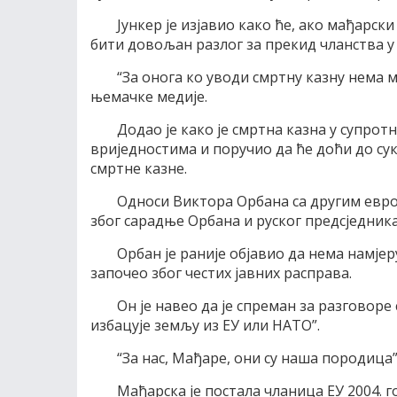
Јункер је изјавио како ће, ако мађарск
бити довољан разлог за прекид чланства у 
“За онога ко уводи смртну казну нема мј
њемачке медије.
Додао је како је смртна казна у супр
вриједностима и поручио да ће доћи до су
смртне казне.
Односи Виктора Орбана са другим евро
због сарадње Орбана и руског предсједник
Орбан је раније објавио да нема намјеру
започео због честих јавних расправа.
Он је навео да је спреман за разговоре 
избацује земљу из ЕУ или НАТО”.
“За нас, Мађаре, они су наша породица”
Мађарска је постала чланица ЕУ 2004. го