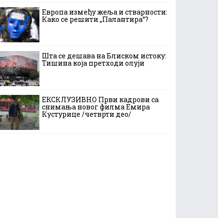
Европа између жеља и стварности:
Како се решити „Палантира“?
Шта се дешава на Блиском истоку:
Тишина која претходи олуји
ЕКСКЛУЗИВНО Први кадрови са
снимања новог филма Емира
Кустурице /четврти део/