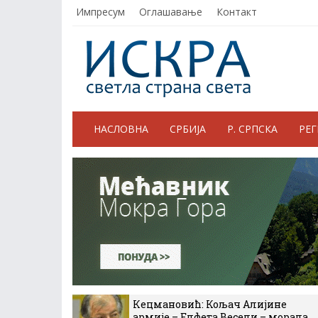
Импресум
Оглашавање
Контакт
НАСЛОВНА
СРБИЈА
Р. СРПСКА
РЕ
Кецмановић: Кољач Алијине
армије – Елфета Весели – морала