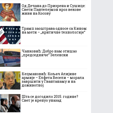
Од Дечана до Призрена и Сушице:
Свети Пантелејмон кроз векове
живи на Косову
Трамп заоштрава односе са Кином
на мети – „критичне технологије“
Чанковић: Добро нам отишао
„председниче“ Зеленски
Кецмановић: Кољач Алијине
армије – Елфета Весели – морала
завршити у Гвантанаму и на
доживотној
Шта се догодило 2015. године?
Свет је кренуо уназад