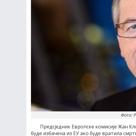
Фото: 
Предсједник Европске комисије Жан Кло
буде избачена из ЕУ ако буде вратила смртн