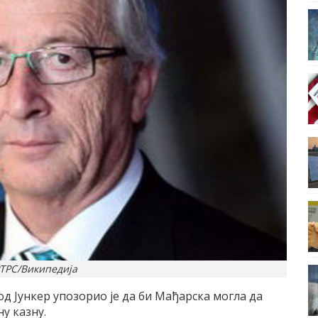
РТРС/Википедија
д Јункер упозорио је да би Мађарска могла да
у казну.