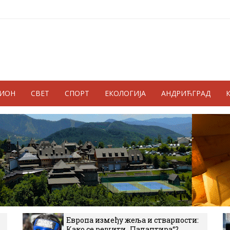
ГИОН
СВЕТ
СПОРТ
ЕКОЛОГИЈА
АНДРИЋГРАД
Европа између жеља и стварности:
Како се решити „Палантира“?