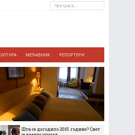
КУЛТУРА
МЕЋАВНИК
РЕПОРТЕРИ
Шта се догодило 2015. године? Свет
је кренуо уназад