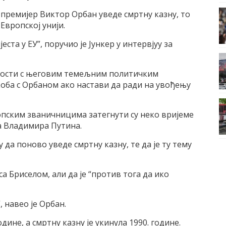
и премијер Виктор Орбан уведе смртну казну, то
Европској унији.
еста у ЕУ”, поручио је Јункер у интервјуу за
отности с његовим темељним политичким
коба с Орбаном ако настави да ради на увођењу
пским званичницима затегнути су неко вријеме
а Владимира Путина.
 да поново уведе смртну казну, те да је ту тему
са Бриселом, али да је “против тога да ико
, навео је Орбан.
дине, а смртну казну је укинула 1990. године.