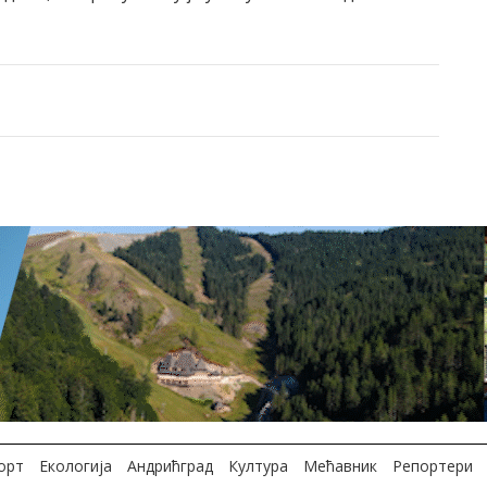
орт
Екологија
Андрићград
Култура
Мећавник
Репортери