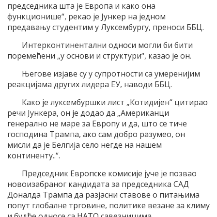
председника шта је Европа и како она
функционише“, рекао је Јункер на једном
предавању студентим у Луксембургу, преноси ББЦ.
Интерконтинентални односи могли би бити
поремећени „у основи и структури“, казао је он.
Његове изјаве су у супротности са умеренијим
реакцијама других лидера ЕУ, наводи ББЦ.
Како је луксембуршки лист „Котидијен“ цитирао
речи Јункера, он је додао да „Американци
генерално не маре за Европу и да, што се тиче
господина Трампа, ако сам добро разумео, он
мисли да је Белгија село негде на нашем
континенту..“.
Председник Европске комисије јуче је позвао
новоизабраног кандидата за председника САД
Доналда Трампа да разјасни ставове о питањима
попут глобалне трговине, политике везане за климу
и будће односе са НАТО савезницима.