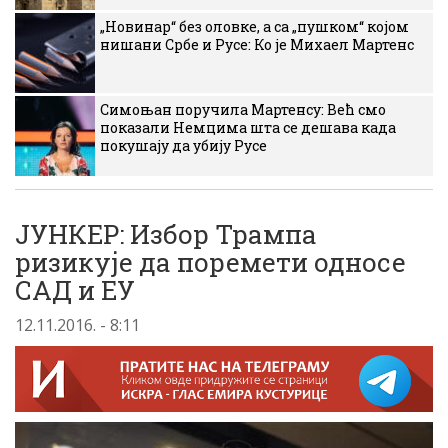
„Новинар“ без оловке, а са „пушком“ којом
нишани Србе и Русе: Ко је Михаел Мартенс
Симоњан поручила Мартенсу: Већ смо
показали Немцима шта се дешава када
покушају да убију Русе
ЈУНКЕР: Избор Трампа
ризикује да поремети односе
САД и ЕУ
12.11.2016. - 8:11