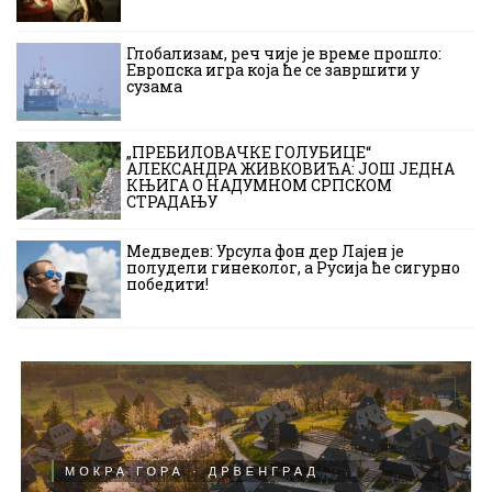
Глобализам, реч чије је време прошло:
Европска игра која ће се завршити у
сузама
„ПРЕБИЛОВАЧКЕ ГОЛУБИЦЕ“
АЛЕКСАНДРА ЖИВКОВИЋА: ЈОШ ЈЕДНА
КЊИГА О НАДУМНОМ СРПСКОМ
СТРАДАЊУ
Медведев: Урсула фон дер Лајен је
полудели гинеколог, а Русија ће сигурно
победити!