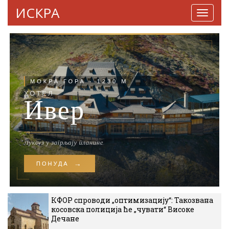
ИСКРА
Навига
КФОР спроводи „оптимизацију“: Такозвана
косовска полиција ће „чувати“ Високе
Дечане