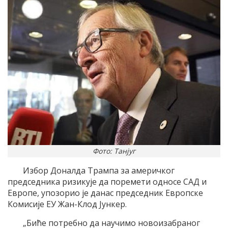
Фото: Танјуг
Избор Доналда Трампа за америчког
председника ризикује да поремети односе САД и
Европе, упозорио је данас председник Европске
Комисије ЕУ Жан-Клод Јункер.
„Биће потребно да научимо новоизабраног