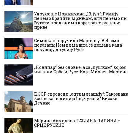
Удружење Црмничана „13. јул“: Румију
нећемо бранити мржњом, али нећемо ни
ћутати пред онима који траже рушење
цркве
Симоњан поручила Мартенсу: Већ смо
показали Немцима шта се дешава када
покушају да убију Русе
„Новинар“ без оловке, а са „пушком“ којом
нишани Србе и Русе: Ко је Михаел Мартенс
КФОР спроводи „оптимизацију“: Такозвана
косовска полиција ће „чувати“ Високе
Дечане
Марина Ахмедова: ТАТЈАНА ЛАРИНА –
СРЦЕ РУСИЈЕ