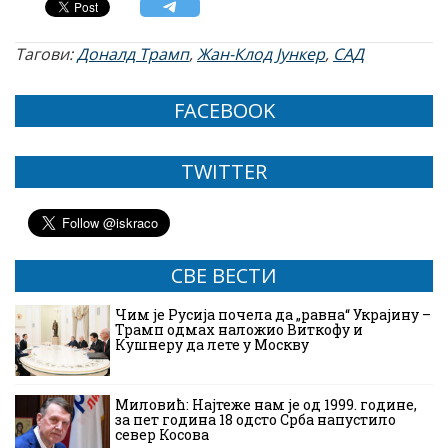
Тагови:
Доналд Трамп
,
Жан-Клод Јункер
,
САД
FACEBOOK
TWITTER
СВЕ ВЕСТИ
Чим је Русија почела да „равна“ Украјину –
Трамп одмах наложио Виткофу и
Кушнеру да лете у Москву
Миловић: Најтеже нам је од 1999. године,
за пет година 18 одсто Срба напустило
север Косова