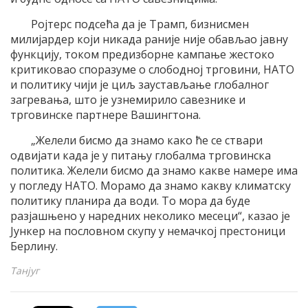
Ројтерс подсећа да је Трамп, бизнисмен
милијардер који никада раније није обављао јавну
функцију, током предизборне кампање жестоко
критиковао споразуме о слободној трговини, НАТО
и политику чији је циљ заустављање глобалног
загревања, што је узнемирило савезнике и
трговинске партнере Вашингтона.
„Желели бисмо да знамо како ће се ствари
одвијати када је у питању глобалма трговинска
политика. Желели бисмо да знамо какве намере има
у погледу НАТО. Морамо да знамо какву климатску
политику планира да води. То мора да буде
разјашњено у наредних неколико месеци“, казао је
Јункер на пословном скупу у немачкој престоници
Берлину.
Танјуг