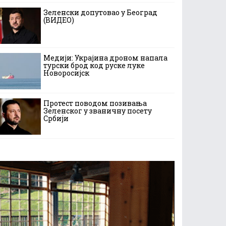
Зеленски допутовао у Београд
(ВИДЕО)
Медији: Украјина дроном напала
турски брод код руске луке
Новоросијск
Протест поводом позивања
Зеленског у званичну посету
Србији