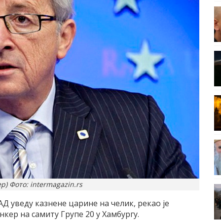
р) Фото: intermagazin.rs
АД уведу казнене царине на челик, рекао је
кер на самиту Групе 20 у Хамбургу.