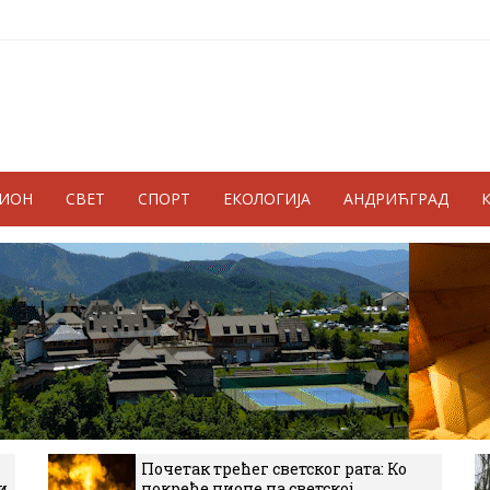
ГИОН
СВЕТ
СПОРТ
ЕКОЛОГИЈА
АНДРИЋГРАД
Почетак трећег светског рата: Ко
и
покреће пионе на светској