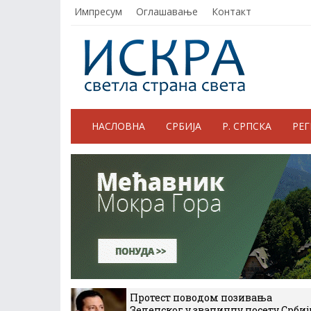
Импресум
Оглашавање
Контакт
НАСЛОВНА
СРБИЈА
Р. СРПСКА
РЕ
Протест поводом позивања
Зеленског у званичну посету Србиј