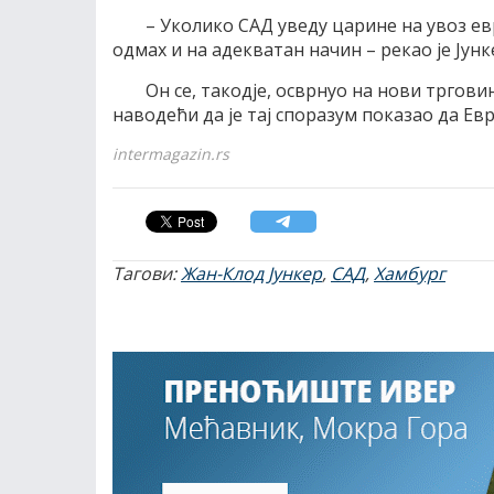
– Уколико САД уведу царине на увоз евр
одмах и на адекватан начин – рекао је Јунк
Он се, такодје, осврнуо на нови трговин
наводећи да је тај споразум показао да Е
intermagazin.rs
Тагови:
Жан-Клод Јункер
,
САД
,
Хамбург