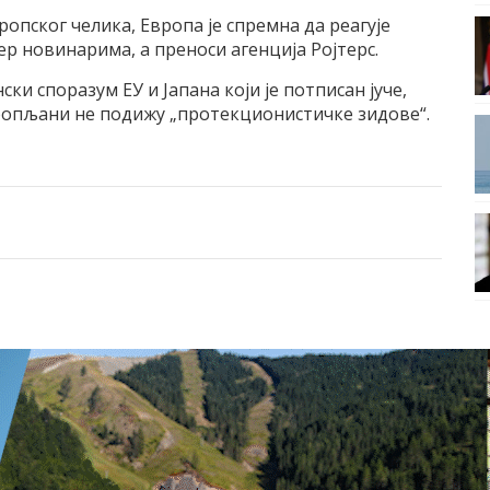
опског челика, Европа је спремна да реагује
ер новинарима, а преноси агенција Ројтерс.
ски споразум ЕУ и Јапана који је потписан јуче,
вропљани не подижу „протекционистичке зидове“.