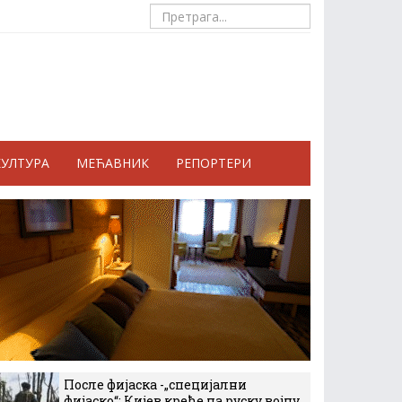
КУЛТУРА
МЕЋАВНИК
РЕПОРТЕРИ
После фијаска -„специјални
фијаско“: Кијев креће на руску војну