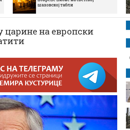
шаховској табли
у царине на европски
ратити