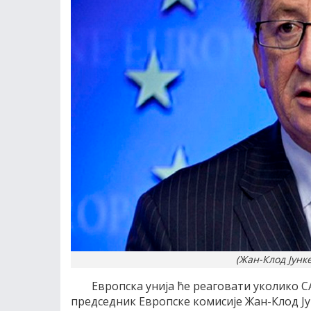
(Жан-Клод Јунке
Европска унија ће реаговати уколико С
председник Европске комисије Жан-Клод Јун