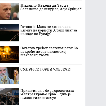
Михаило Меденица: Зар да
Зеленског дочекујеш, моја Србијо?!
Готово је: Маск не дозвољава
Кијеву да користи „Старлинк“ за
нападе на Русију?
Почетак трећег светског рата: Ко
покреће пионе на светској
шаховској табли
СМИРИ СЕ, ГОРДИ ЧОВЈЕЧЕ!
Приштина не бира средства за
малтретирање Срба – циљ је
њихов тихи егзодус