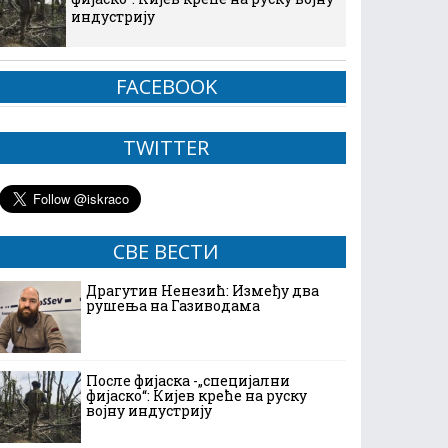
индустрију
FACEBOOK
TWITTER
СВЕ ВЕСТИ
Драгутин Ненезић: Између два
рушења на Газиводама
После фијаска -„специјални
фијаско“: Кијев креће на руску
војну индустрију