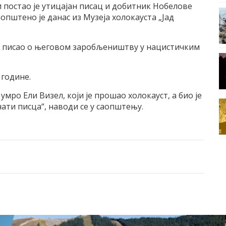
и постао је утицајан писац и добитник Нобелове
аопштено је данас из Музеја холокауста „Јад
 је писао о његовом заробљеништву у нацистичким
 године.
умро Ели Визел, који је прошао холокауст, а био је
ати писца“, наводи се у саопштењу.