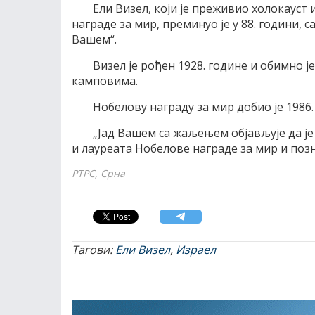
Ели Визел, који је преживио холокауст 
награде за мир, преминуо је у 88. години, с
Вашем“.
Визел је рођен 1928. године и обимно
камповима.
Нобелову награду за мир добио је 1986.
„Јад Вашем са жаљењем објављује да је 
и лауреата Нобелове награде за мир и позн
РТРС, Срна
Тагови:
Ели Визел
,
Израел