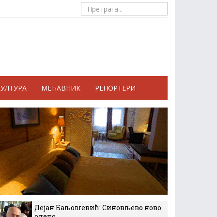
КУЛТУРА
МЕЋАВНИК
РЕПОРТЕРИ
Дејан Баљошевић: Синовљево ново
одело