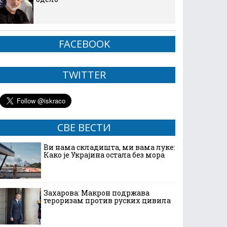
FACEBOOK
TWITTER
СВЕ ВЕСТИ
Ви нама складишта, ми вама луке:
Како је Украјина остала без мора
Захарова: Макрон подржава
тероризам против руских цивила