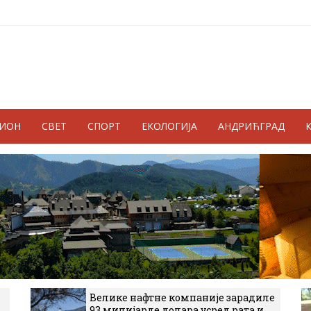
ГИОН
СВЕТ
СПОРТ
ЕКОЛОГИЈА
АНДРИЋГРАД
Велике нафтне компаније зарадиле
93 милијарде долара усред рата и