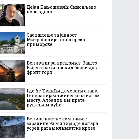
Дејан Баљошевић: Синовљево
ново одело
Саопштење за јавност
Митрополије црногорско-
приморске
Велика игра пред зиму: Зашто
Кијев тражи прекид борби док
фронт гори
Где ће Ђукићи дочекати славу:
Генерацијама живели на истом
месту, Албанци им прете
рушењем куће
Велике нафтне компаније
зарадиле 93 милијарде долара
усред рата и климатске кризе