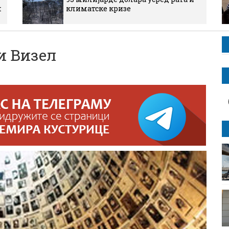
м
климатске кризе
и Визел