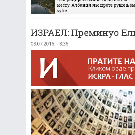
месту, Албанци им прете рушење
куће
ИЗРАЕЛ: Преминуо Ел
03.07.2016. - 8:36