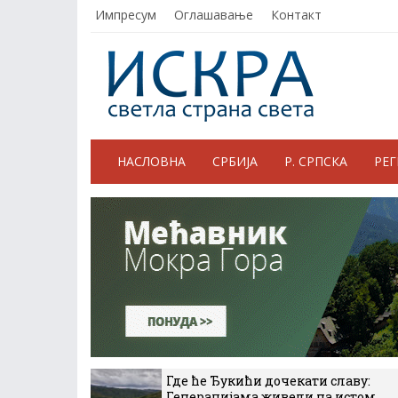
Импресум
Оглашавање
Контакт
НАСЛОВНА
СРБИЈА
Р. СРПСКА
РЕ
Где ће Ђукићи дочекати славу:
Генерацијама живели на истом