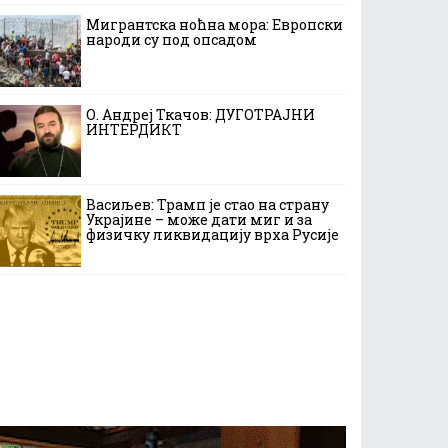
Мигрантска ноћна мора: Европски
народи су под опсадом
О. Андреј Ткачов: ДУГОТРАЈНИ
ИНТЕРДИКТ
Васиљев: Трамп је стао на страну
Украјине – може дати миг и за
физичку ликвидацију врха Русије