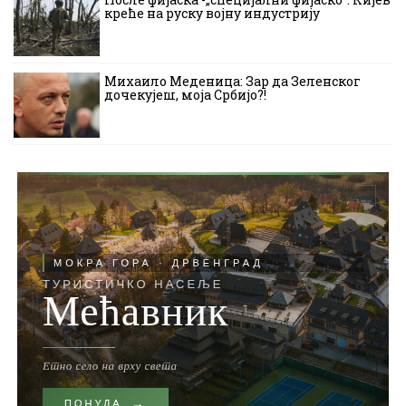
креће на руску војну индустрију
Михаило Меденица: Зар да Зеленског
дочекујеш, моја Србијо?!