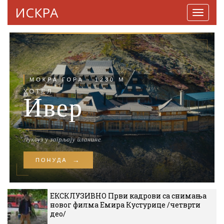
ИСКРА
Навига
ЕКСКЛУЗИВНО Први кадрови са снимања
новог филма Емира Кустурице /четврти
део/