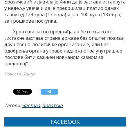
Брозичевић изјавила је Хини да је застава истакнута
у недељу увече и да је прекршилац платио одмах
казну од 129 куна (17 евра) и још 100 куна (13 евра)
за трошкове поступка.
Хрватски закон предвиђа да ће се свако ко
„истакне заставе стране државе без општег позива
друштвено-политичке организације, или без
одобрења органа управе надлежног за унутрашње
послове бити кажњен новчаном казном за
прекршај“.
Новости, Танјуг
Тагови:
Застава
,
Хрватска
FACEBOOK