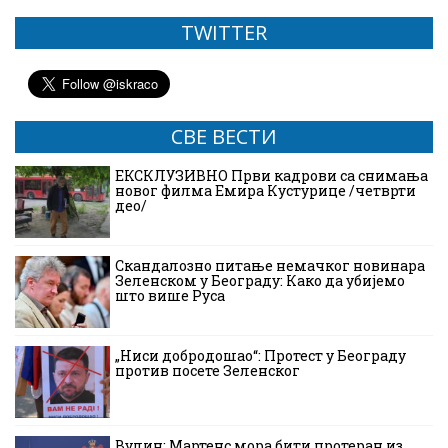
TWITTER
СВЕ ВЕСТИ
ЕКСКЛУЗИВНО Први кадрови са снимања
новог филма Емира Кустурице /четврти
део/
Скандалозно питање немачког новинара
Зеленском у Београду: Како да убијемо
што више Руса
„Ниси добродошао“: Протест у Београду
против посете Зеленског
Вулин: Мартенс мора бити протеран из