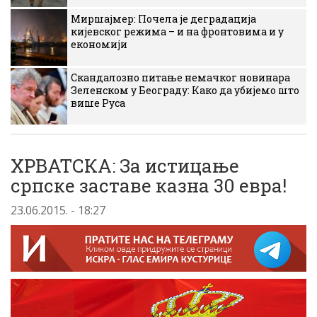
Миршајмер: Почела је деградација
кијевског режима – и на фронтовима и у
економији
Скандалозно питање немачког новинара
Зеленском у Београду: Како да убијемо што
више Руса
ХРВАТСКА: За истицање
српске заставе казна 30 евра!
23.06.2015. - 18:27