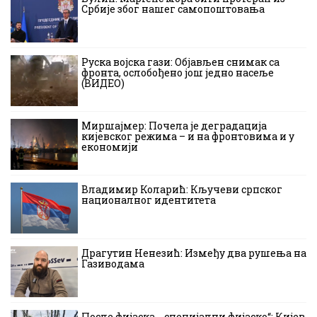
Србије због нашег самопоштовања
Руска војска гази: Објављен снимак са
фронта, ослобођено још једно насеље
(ВИДЕО)
Миршајмер: Почела је деградација
кијевског режима – и на фронтовима и у
економији
Владимир Коларић: Кључеви српског
националног идентитета
Драгутин Ненезић: Између два рушења на
Газиводама
После фијаска -„специјални фијаско“: Кијев