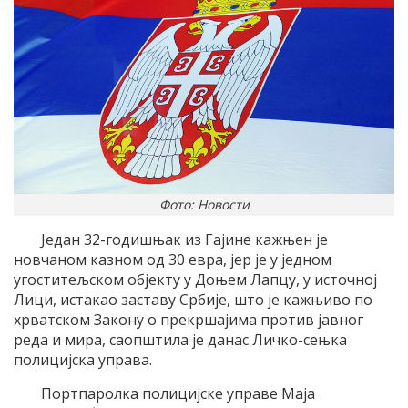
Фото: Новости
Један 32-годишњак из Гајине кажњен је
новчаном казном од 30 евра, јер је у једном
угоститељском објекту у Доњем Лапцу, у источној
Лици, истакао заставу Србије, што је кажњиво по
хрватском Закону о прекршајима против јавног
реда и мира, саопштила је данас Личко-сењка
полицијска управа.
Портпаролка полицијске управе Маја