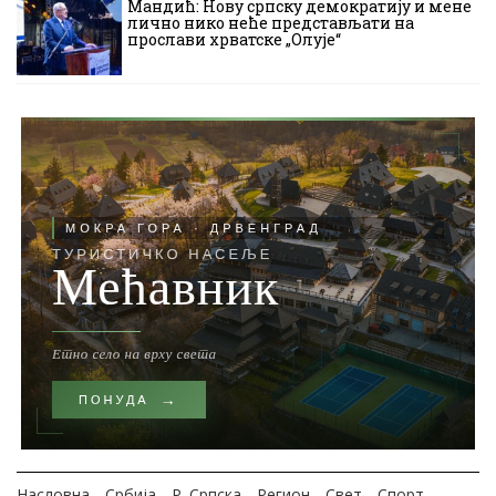
Мандић: Нову српску демократију и мене
лично нико неће представљати на
прослави хрватске „Олује“
Насловна
Србија
Р. Српска
Регион
Свет
Спорт