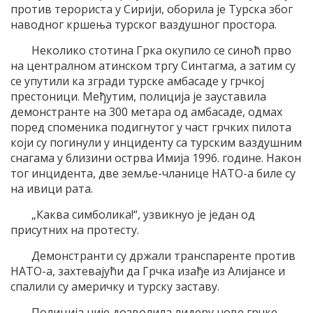
против терориста у Сирији, оборила је Турска због
наводног кршења турског ваздушног простора.
Неколико стотина Грка окупило се синоћ прво
на централном атинском тргу Синтагма, а затим су
се упутили ка згради турске амбасаде у грчкој
престоници. Међутим, полиција је зауставила
демонстранте на 300 метара од амбасаде, одмах
поред споменика подигнутог у част грчких пилота
који су погинули у инциденту са турским ваздушним
снагама у близини острва Имија 1996. године. Након
тог инцидента, две земље-чланице НАТО-а биле су
на ивици рата.
„Каква симболика!“, узвикнуо је један од
присутних на протесту.
Демонстранти су држали транспаренте против
НАТО-а, захтевајући да Грчка изађе из Алијансе и
спалили су америчку и турску заставу.
Полиција није дозволила лидеру нове грчке