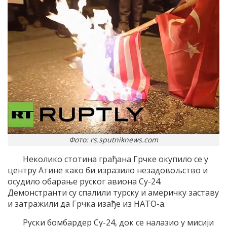
Фото: rs.sputniknews.com
Неколико стотина грађана Грчке окупило се у
центру Атине како би изразило незадовољство и
осудило обарање руског авиона Су-24.
Демонстранти су спалили турску и америчку заставу
и затражили да Грчка изађе из НАТО-а.
Руски бомбардер Су-24, док се налазио у мисији