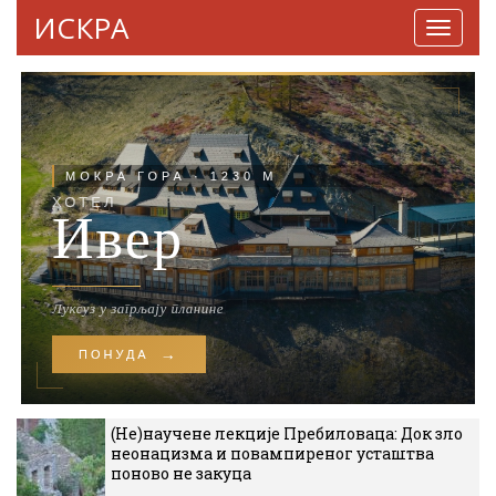
ИСКРА
Навига
(Не)научене лекције Пребиловаца: Док зло
неонацизма и повампиреног усташтва
поново не закуца