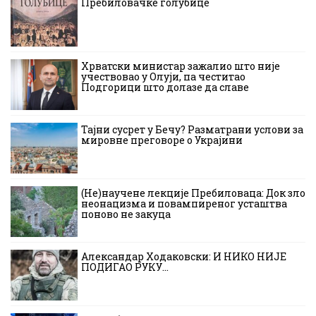
Пребиловачке голубице
Хрватски министар зажалио што није
учествовао у Олуји, па честитао
Подгорици што долазе да славе
Тајни сусрет у Бечу? Разматрани услови за
мировне преговоре о Украјини
(Не)научене лекције Пребиловаца: Док зло
неонацизма и повампиреног усташтва
поново не закуца
Александар Ходаковски: И НИКО НИЈЕ
ПОДИГАО РУКУ…