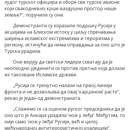
лудог турског официра и оборе све турске авионе
који свакодневно крше ваздушни простор наше
земље?“, поручили су они.
Демонстранти су изразили подршку Русији у
акцијама на Блиском истоку у циљу спречавања
ширења исламског екстремизма и тероризма у
региону, истичући да нема оправдања за оно што је
Турска урадила.
Они верују да светски лидери схватају да је
неопходно ујединити се против претње која долази
из такозване Исламске државе.
„Русија се тренутно налази на првој линији
фронта и не дозвољава да овај ’карцином‘ расте“,
рекао је један од демонстраната.
„Слажемо се са оценом руског председника да је
оно што је Анкара урадила ’нож у леђа‘. Међутим, то
није само ’нож у леђа‘ Русији, већ и целој
међународној антитерористичкој коалицији“,