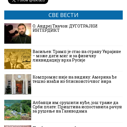
СВЕ ВЕСТИ
О. Андреј Ткачов: ДУГОТРАЈНИ
ИНТЕРДИКТ
Васиљев: Трамп је стао на страну Украјине
– може дати миг и за физичку
ликвидацију врха Русије
Компромис није на видику: Америка ће
тешко изаћи из блискоисточног вира
Албанци им срушили куће, још траже да
Срби плате: Приштина испоставила рачун
за рушење на Газиводама