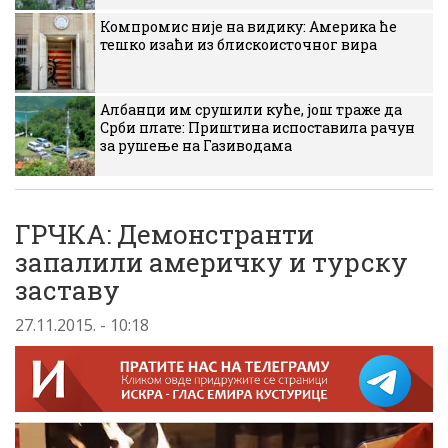
Компромис није на видику: Америка ће
тешко изаћи из блискоисточног вира
Албанци им срушили куће, још траже да
Срби плате: Приштина испоставила рачун
за рушење на Газиводама
ГРЧКА: Демонстранти
запалили америчку и турску
заставу
27.11.2015. - 10:18