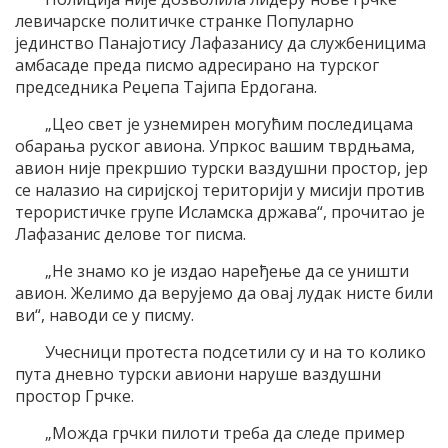
левичарске политичке странке Популарно
јединство Панајотису Лафазанису да службеницима
амбасаде преда писмо адресирано на турског
председника Реџепа Тајипа Ердогана.
„Цео свет је узнемирен могућим последицама
обарања руског авиона. Упркос вашим тврдњама,
авион није прекршио турски ваздушни простор, јер
се налазио на сиријској територији у мисији против
терористичке групе Исламска држава“, прочитао је
Лафазанис делове тог писма.
„Не знамо ко је издао наређење да се уништи
авион. Желимо да верујемо да овај лудак нисте били
ви“, наводи се у писму.
Учесници протеста подсетили су и на то колико
пута дневно турски авиони наруше ваздушни
простор Грчке.
„Можда грчки пилоти треба да следе пример