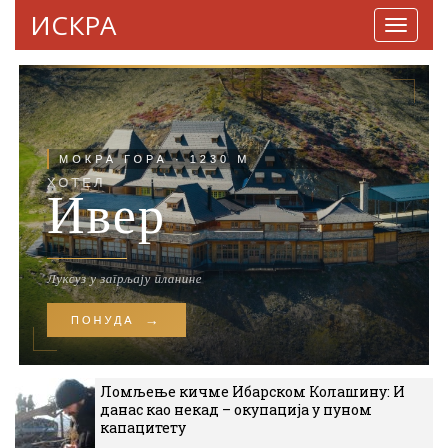
ИСКРА
Навига
Ломљење кичме Ибарском Колашину: И
данас као некад – окупација у пуном
капацитету