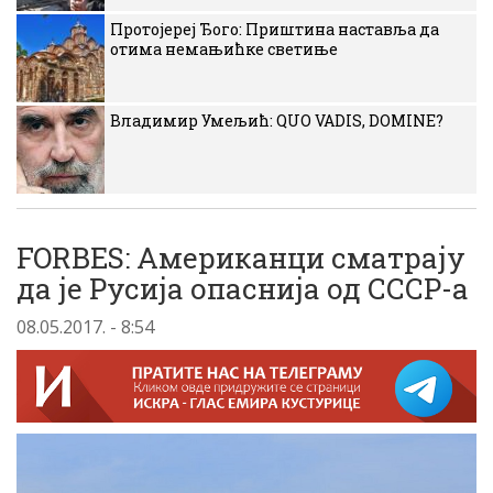
Протојереј Ђого: Приштина наставља да
отима немањићке светиње
Владимир Умељић: QUO VADIS, DOMINE?
FORBES: Американци сматрају
да је Русија опаснија од СССР-а
08.05.2017. - 8:54