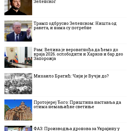
Зеленског
Трамп одбрусио Зеленском: Ништа од
ракета, и нама су потребне
Рам: Велика је вероватноћа да ћемо до
краја 2026. ослободити и Харков и бар део
Запорожја
Михаило Братић: Чији је Вучји до?
Протојереј Ђого: Приштина наставља да
отима немањићке светиње
ФАЗ: Производња дронова за Украјину у