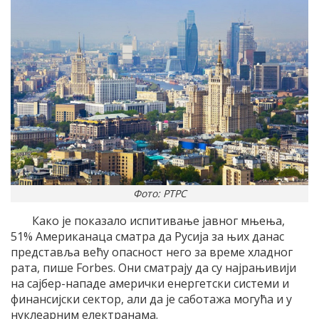
Фото: РТРС
Како је показало испитивање јавног мњења,
51% Американаца сматра да Русија за њих данас
представља већу опасност него за време хладног
рата, пише Forbes. Они сматрају да су најрањивији
на сајбер-нападе амерички енергетски системи и
финансијски сектор, али да је саботажа могућа и у
нуклеарним електранама.