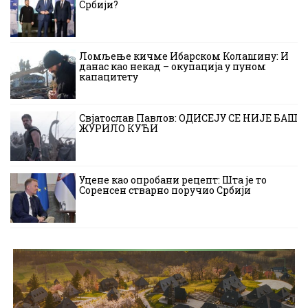
Србији?
Ломљење кичме Ибарском Колашину: И
данас као некад – окупација у пуном
капацитету
Свјатослав Павлов: ОДИСЕЈУ СЕ НИЈЕ БАШ
ЖУРИЛО КУЋИ
Уцене као опробани рецепт: Шта је то
Соренсен стварно поручио Србији