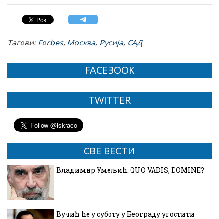
Тагови:
Forbes
,
Москва
,
Русија
,
САД
FACEBOOK
TWITTER
СВЕ ВЕСТИ
Владимир Умељић: QUO VADIS, DOMINE?
Вучић ће у суботу у Београду угостити