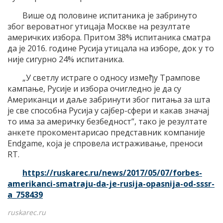
Више од половине испитаника је забринуто
због вероватног утицаја Москве на резултате
америчких избора. Притом 38% испитаника сматра
да је 2016. године Русија утицала на изборе, док у то
није сигурно 24% испитаника.
„У светлу истраге о односу између Трампове
кампање, Русије и избора очигледно је да су
Американци и даље забринути због питања за шта
је све способна Русија у сајбер-сфери и какав значај
то има за америчку безбедност”, тако је резултате
анкете прокоментарисао представник компаније
Endgame, која је спровела истраживање, преноси
RT.
https://ruskarec.ru/news/2017/05/07/forbes-
amerikanci-smatraju-da-je-rusija-opasnija-od-sssr-
a_758439
ruskarec.ru