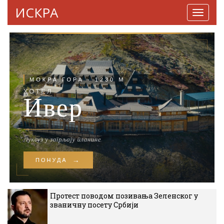
ИСКРА
Навига
Протест поводом позивања Зеленског у
званичну посету Србији