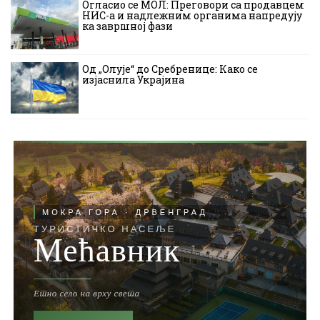
Огласио се МОЛ: Преговори са продавцем
НИС-а и надлежним органима напредују
ка завршној фази
Од „Олује“ до Сребренице: Како се
изјаснила Украјина