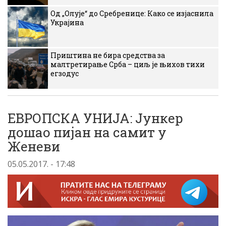
Од „Олује“ до Сребренице: Како се изјаснила
Украјина
Приштина не бира средства за
малтретирање Срба – циљ је њихов тихи
егзодус
ЕВРОПСКА УНИЈА: Jункер
дошао пијан на самит у
Женеви
05.05.2017. - 17:48