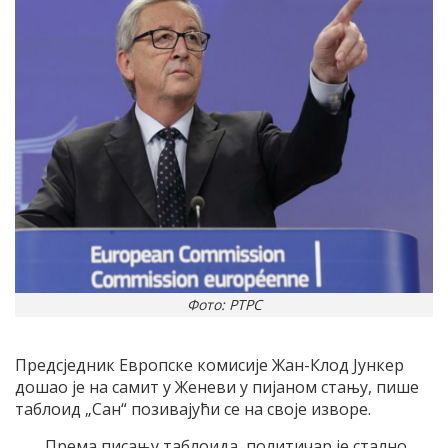
Фото: РТРС
Предсједник Европске комисије Жан-Клод Јункер
дошао је на самит у Женеви у пијаном стању, пише
таблоид „Сан“ позивајући се на своје изворе.
Према писању таблоида, политичар је стално