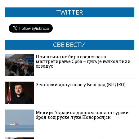
TWITTER
СВЕ ВЕСТИ
Приштина не бира средства за
малтретирање Срба – циљ је њихов тихи
егзодус
Зеленски допутовао у Београд (ВИДЕО)
Медији: Украјина дроном напала турски
брод код руске луке Новоросијск