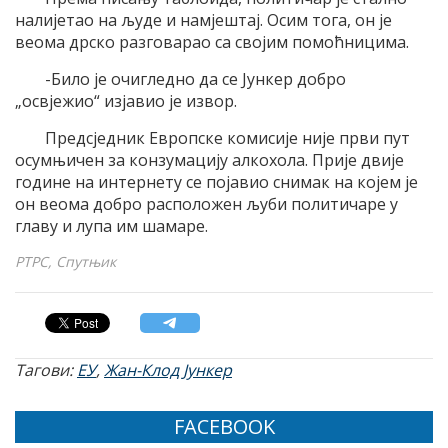
налијетао на људе и намјештај. Осим тога, он је
веома дрско разговарао са својим помоћницима.
-Било је очигледно да се Јункер добро
„освјежио“ изјавио је извор.
Предсједник Европске комисије није први пут
осумњичен за конзумацију алкохола. Прије двије
године на интернету се појавио снимак на којем је
он веома добро расположен љуби политичаре у
главу и лупа им шамаре.
РТРС, Спутњик
Тагови:
ЕУ
,
Жан-Клод Јункер
FACEBOOK