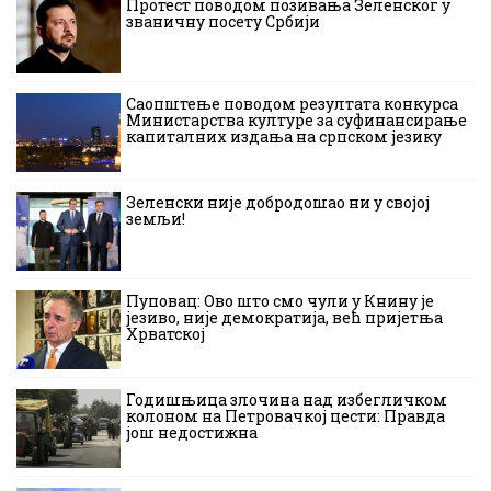
Протест поводом позивања Зеленског у
званичну посету Србији
Саопштење поводом резултата конкурса
Министарства културе за суфинансирање
капиталних издања на српском језику
Зеленски није добродошао ни у својој
земљи!
Пуповац: Ово што смо чули у Книну је
језиво, није демократија, већ пријетња
Хрватској
Годишњица злочина над избегличком
колоном на Петровачкој цести: Правда
још недостижна