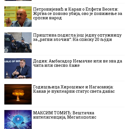
Петронијевић и Каран о Елфети Весели:
Жртва се поново убија, ово је понижење за
српски народ
Приштина подигла још једну оптужницу
за „ратни злочин“: На списку 20 људи
Додик: Амбасадор Немачке или не зна да
чита или свесно лаже
Годишњица Хирошиме и Нагасакија:
Какав је нуклеарни статус света данас
МАКСИМ ТОМИЋ: Вештачка
интелигенција, Мегалополис