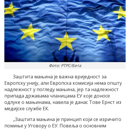
Фото: РТРС/Бета
Заштита мањина је важна вриједност за
Европску унију, али Европска комисија нема општу
надлежност у погледу мањина, јер та надлежност
припада државама чланицама ЕУ које доносе
одлуке о мањинама, навела је данас Тове Ернст из
медијске службе ЕК.
„Заштита мањина је принцип који се изричито
помиње у Уговору о ЕУ. Повеља о основним