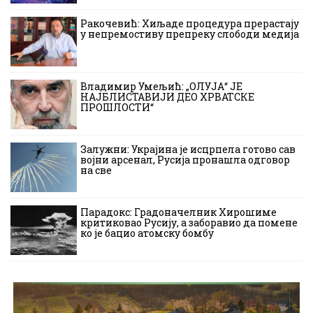
Ракочевић: Хиљаде процедура прерастају
у непремостиву препреку слободи медија
Владимир Умељић: „ОЛУЈА“ ЈЕ
НАЈБЛИСТАВИЈИ ДЕО ХРВАТСКЕ
ПРОШЛОСТИ“
Залужни: Украјина је исцрпела готово сав
војни арсенал, Русија пронашла одговор
на све
Парадокс: Градоначелник Хирошиме
критиковао Русију, а заборавио да помене
ко је бацио атомску бомбу