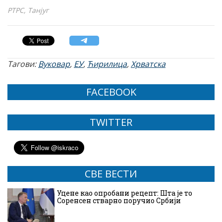
РТРС, Танјуг
Тагови:
Вуковар
,
ЕУ
,
Ћирилица
,
Хрватска
FACEBOOK
TWITTER
СВЕ ВЕСТИ
Уцене као опробани рецепт: Шта је то
Соренсен стварно поручио Србији