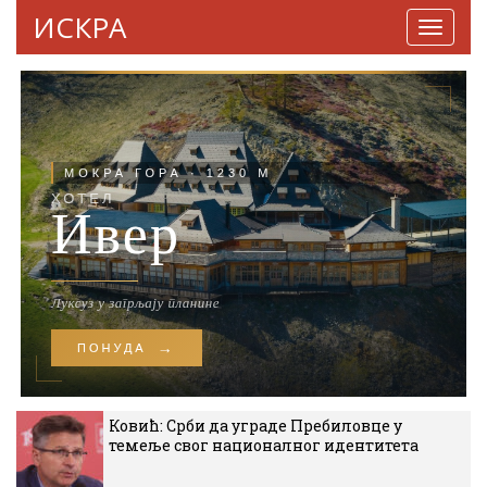
ИСКРА
Навига
Ковић: Срби да уграде Пребиловце у
темеље свог националног идентитета