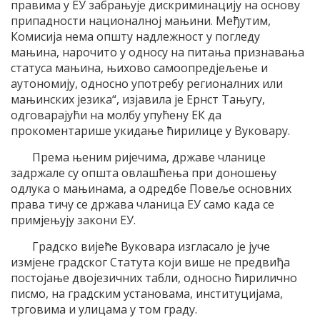
правима у ЕУ забрањује дискриминацију на основу
припадности националној мањини. Међутим,
Комисија нема општу надлежност у погледу
мањина, нарочито у односу на питања признавања
статуса мањина, њихово самоопредјељење и
аутономију, односно употребу регионалних или
мањинских језика“, изјавила је Ернст Тањугу,
одговарајући на молбу упућену ЕК да
прокоментарише укидање ћирилице у Вуковару.
Према њеним ријечима, државе чланице
задржале су општа овлашћења при доношењу
одлука о мањинама, а одредбе Повеље основних
права тичу се држава чланица ЕУ само када се
примјењују закони ЕУ.
Градско вијеће Вуковара изгласало је јуче
измјене градског Статута који више не предвиђа
постојање двојезичних табли, односно ћирилично
писмо, на градским установама, институцијама,
трговима и улицама у том граду.