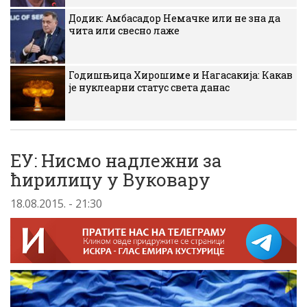
Додик: Амбасадор Немачке или не зна да
чита или свесно лаже
Годишњица Хирошиме и Нагасакија: Какав
је нуклеарни статус света данас
ЕУ: Нисмо надлежни за
ћирилицу у Вуковару
18.08.2015. - 21:30