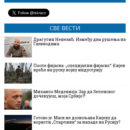
СВЕ ВЕСТИ
Драгутин Ненезић: Између два рушења на
Газиводама
После фијаска -„специјални фијаско“: Кијев
креће на руску војну индустрију
Михаило Меденица: Зар да Зеленског
дочекујеш, моја Србијо?!
Готово је: Маск не дозвољава Кијеву да
користи „Старлинк“ за нападе на Русију?