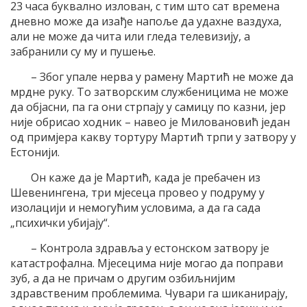
23 часа буквално излован, с тим што сат времена
дневно може да изађе напоље да удахне ваздуха,
али не може да чита или гледа телевизију, а
забранили су му и пушење.
– Због упале нерва у рамену Мартић не може да
мрдне руку. То затворским службеницима не може
да објасни, па га они стрпају у самицу по казни, јер
није обрисао ходник – навео је Миловановић један
од примјера какву тортуру Мартић трпи у затвору у
Естонији.
Он каже да је Мартић, када је пребачен из
Шевенингена, три мјесеца провео у подруму у
изолацији и немогућим условима, а да га сада
„психички убијају“.
– Контрола здравља у естонском затвору је
катастрофална. Мјесецима није могао да поправи
зуб, а да не причам о другим озбиљнијим
здравственим проблемима. Чувари га шиканирају,