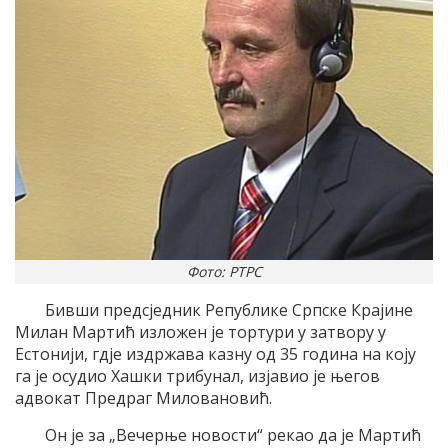
Фото: РТРС
Бивши предсједник Републике Српске Крајине
Милан Мартић изложен је тортури у затвору у
Естонији, гдје издржава казну од 35 година на коју
га је осудио Хашки трибунал, изјавио је његов
адвокат Предраг Миловановић.
Он је за „Вечерње новости“ рекао да је Мартић