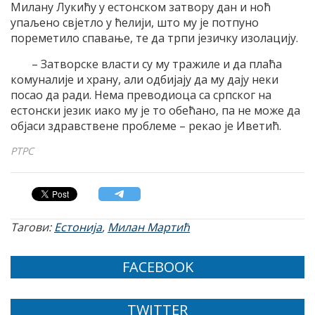
Милану Лукићу у естонском затвору дан и ноћ
упаљено свјетло у ћелији, што му је потпуно
пореметило спавање, те да трпи језичку изолацију.
– Затворске власти су му тражиле и да плаћа
комуналије и храну, али одбијају да му дају неки
посао да ради. Нема преводиоца са српског на
естонски језик иако му је то обећано, па не може да
објаси здравствене проблеме – рекао је Иветић.
РТРС
Тагови:
Естонија
,
Милан Мартић
FACEBOOK
TWITTER