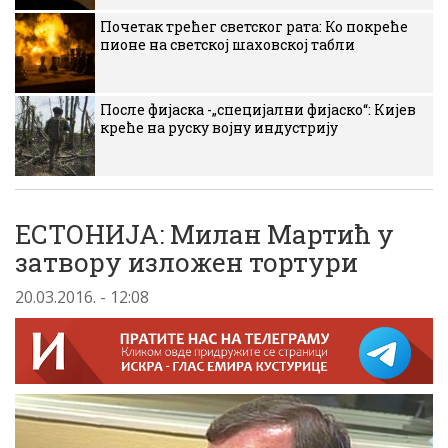
Почетак трећег светског рата: Ко покреће
пионе на светској шаховској табли
После фијаска -„специјални фијаско“: Кијев
креће на руску војну индустрију
ЕСТОНИЈА: Милан Мартић у
затвору изложен тортури
20.03.2016. - 12:08