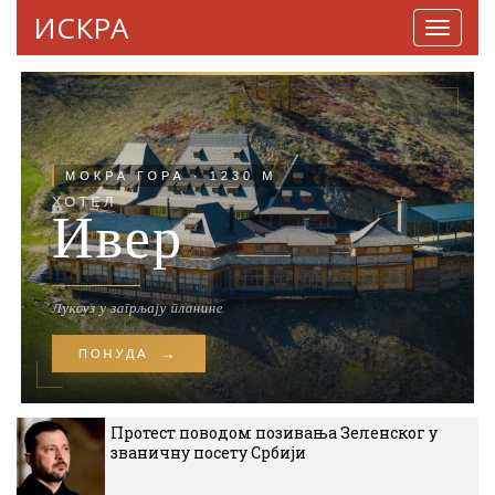
ИСКРА
Навига
Протест поводом позивања Зеленског у
званичну посету Србији