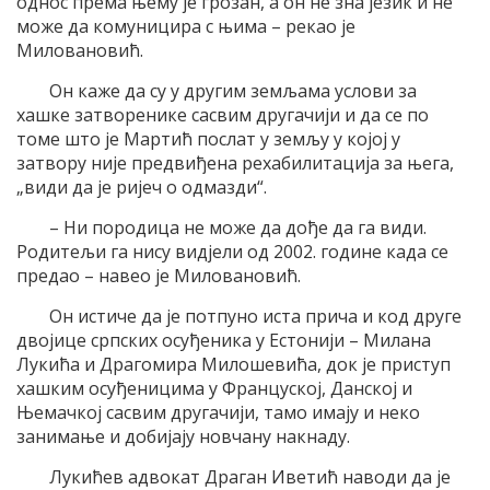
однос према њему је грозан, а он не зна језик и не
може да комуницира с њима – рекао је
Миловановић.
Он каже да су у другим земљама услови за
хашке затворенике сасвим другачији и да се по
томе што је Мартић послат у земљу у којој у
затвору није предвиђена рехабилитација за њега,
„види да је ријеч о одмазди“.
– Ни породица не може да дође да га види.
Родитељи га нису видјели од 2002. године када се
предао – навео је Миловановић.
Он истиче да је потпуно иста прича и код друге
двојице српских осуђеника у Естонији – Милана
Лукића и Драгомира Милошевића, док је приступ
хашким осуђеницима у Француској, Данској и
Њемачкој сасвим другачији, тамо имају и неко
занимање и добијају новчану накнаду.
Лукићев адвокат Драган Иветић наводи да је