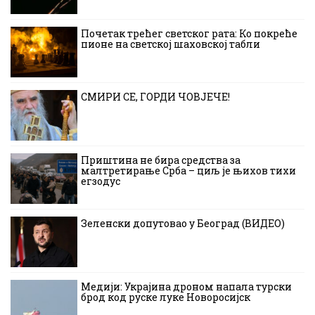
Почетак трећег светског рата: Ко покреће
пионе на светској шаховској табли
СМИРИ СЕ, ГОРДИ ЧОВЈЕЧЕ!
Приштина не бира средства за
малтретирање Срба – циљ је њихов тихи
егзодус
Зеленски допутовао у Београд (ВИДЕО)
Медији: Украјина дроном напала турски
брод код руске луке Новоросијск