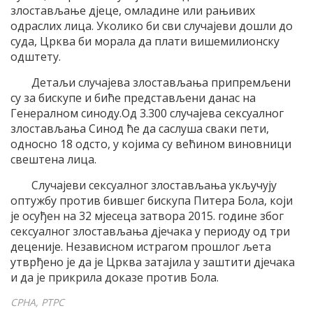
злостављање дјеце, омладине или рањивих
одраслих лица. Уколико би сви случајеви дошли до
суда, Црква би морала да плати вишемилионску
одштету.
Детаљи случајева злостављања припремљени
су за бискупе и биће представљени данас на
Генералном синоду.Од 3.300 случајева сексуалног
злостављања Синод ће да саслуша сваки пети,
односно 18 одсто, у којима су већином виновници
свештена лица.
Случајеви сексуалног злостављања укључују
оптужбу против бившег бискупа Питера Бола, који
је осуђен на 32 мјесеца затвора 2015. године због
сексуалног злостављања дјечака у периоду од три
деценије. Независном истрагом прошлог љета
утврђено је да је Црква затајила у заштити дјечака
и да је прикрила доказе против Бола.
СРНА, РТРС