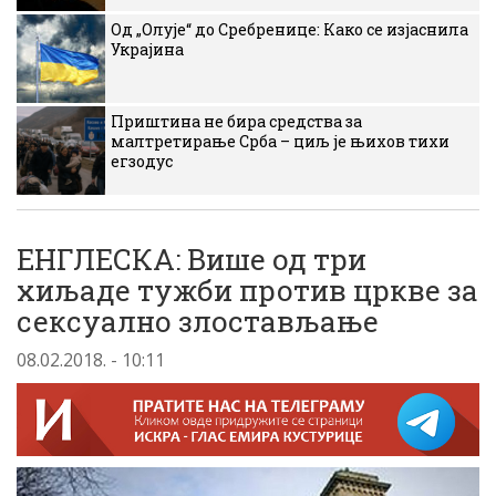
Од „Олује“ до Сребренице: Како се изјаснила
Украјина
Приштина не бира средства за
малтретирање Срба – циљ је њихов тихи
егзодус
ЕНГЛЕСКА: Више од три
хиљаде тужби против цркве за
сексуално злостављање
08.02.2018. - 10:11