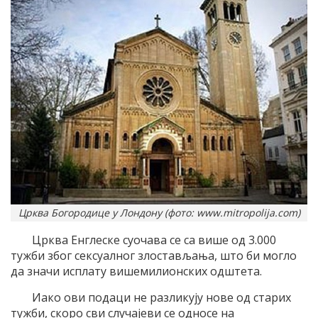
Црква Богородице у Лондону (фото: www.mitropolija.com)
Црква Енглеске суочава се са више од 3.000
тужби због сексуалног злостављања, што би могло
да значи исплату вишемилионских одштета.
Иако ови подаци не разликују нове од старих
тужби, скоро сви случајеви се односе на