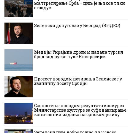
малтретирање Срба – циљ је њихов тихи
егзодус
Зеленски допутовао у Београд (ВИДЕО)
Медији: Украјина дроном напала турски
брод код руске луке Новоросијск
Протест поводом позивања Зеленског у
званичну посету Србији
Саопштење поводом резултата конкурса
Министарства културе за суфинансирање
капиталних издања на српском језику
Зеленски није добродошао ни у својој