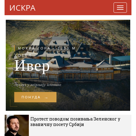
ИСКРА
Навига
Протест поводом позивања Зеленског у
званичну посету Србији