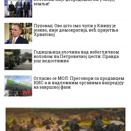
земљи!
Пуповац: Ово што смо чули у Книну је
језиво, није демократија, већ пријетња
Хрватској
Годишњица злочина над избегличком
колоном на Петровачкој цести: Правда
још недостижна
Огласио се МОЛ: Преговори са продавцем
НИС-а и надлежним органима напредују
ка завршној фази