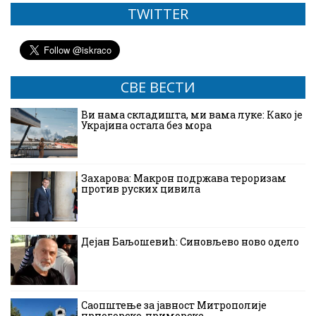
TWITTER
СВЕ ВЕСТИ
Ви нама складишта, ми вама луке: Како је
Украјина остала без мора
Захарова: Макрон подржава тероризам
против руских цивила
Дејан Баљошевић: Синовљево ново одело
Саопштење за јавност Митрополије
црногорско-приморске