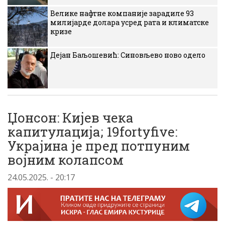
Велике нафтне компаније зарадиле 93
милијарде долара усред рата и климатске
кризе
Дејан Баљошевић: Синовљево ново одело
Џонсон: Кијев чека
капитулација; 19fortyfive:
Украјина је пред потпуним
војним колапсом
24.05.2025. - 20:17