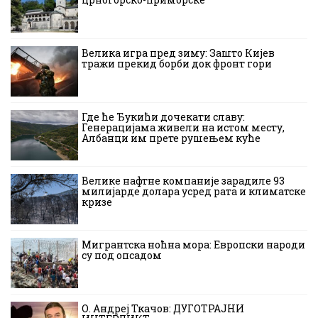
Велика игра пред зиму: Зашто Кијев
тражи прекид борби док фронт гори
Где ће Ђукићи дочекати славу:
Генерацијама живели на истом месту,
Албанци им прете рушењем куће
Велике нафтне компаније зарадиле 93
милијарде долара усред рата и климатске
кризе
Мигрантска ноћна мора: Европски народи
су под опсадом
О. Андреј Ткачов: ДУГОТРАЈНИ