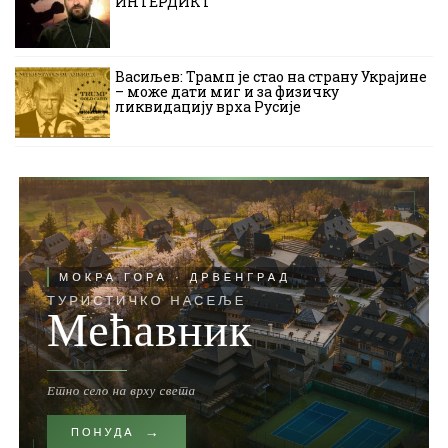
ИНТЕРДИКТ
Васиљев: Трамп је стао на страну Украјине
– може дати миг и за физичку
ликвидацију врха Русије