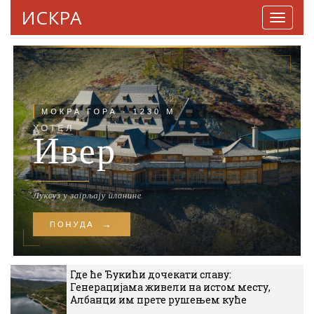
ИСКРА
Навига
Где ће Ђукићи дочекати славу:
Генерацијама живели на истом месту,
Албанци им прете рушењем куће