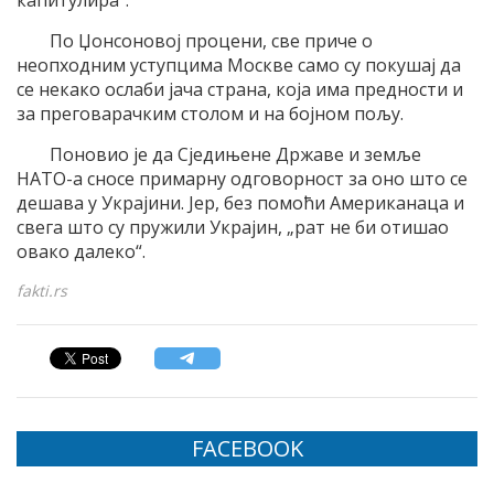
По Џонсоновој процени, све приче о
неопходним уступцима Москве само су покушај да
се некако ослаби јача страна, која има предности и
за преговарачким столом и на бојном пољу.
Поновио је да Сједињене Државе и земље
НАТО-а сносе примарну одговорност за оно што се
дешава у Украјини. Јер, без помоћи Американаца и
свега што су пружили Украјин, „рат не би отишао
овако далеко“.
fakti.rs
FACEBOOK