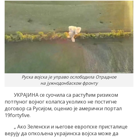
Руска војска је управо ослободила Отрадное
на јужнодонбаском фронту
УКРАЈИНА се суочила са растућим ризиком
потпуног војног колапса уколико не постигне
договор са Русијом, оценио је амерички портал
19fortyfive.
„ Ако Зеленски и његове европске присталице
верују да опкољена украјинска војска може да