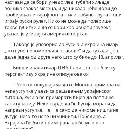
настави да се бори у недоглед, губећи хиљаде
војника сваког месеца, и да никада неће доћи до
пробијања линија фронта – или побуне трупа – они
играју руски рулет. Нико не може да толерише
такве губитке и да се бори као роботи заувек“,
указао је утицајни амерички портал.
Такође је упозорио да Русија и Украјина имају
„потпуно непомирљиве ставове“ и да су сада „још
даље једна од друге него што су биле до 18. априла“.
Бивши аналитичар ЦИА Лари Џонсон блиску
перспективу Украјине описује овако:
– Упркос покушајима да се Москва примора на
неке уступке у вези са решавањем украјинског
питања, Русија ће приморати Кијев да потпише
капитулацију. Неки тврде да ће Русија морати да
направи уступке. Не. Не само да никоме ништа не
дугује, него то неће ни учинити. Победиће, а
Украјина ће бити приморана да безусловно
капитулира“.