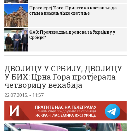
Протојереј Ђого: Приштина наставља да
отима немањићке светиње
ФАЗ: Производња дронова за Украјину у
Србији?
ДВОЈИЦУ У СРБИЈУ, ДВОЈИЦУ
У БИХ: Црна Гора протјерала
четворицу вехабија
22.07.2015. - 11:57