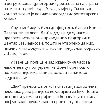
и регрутовања црногорских држављана на страна
ратишта, а у неђељу, 19. јула, у мјесту Смоковац
контролисано је возило новосадских регистарских
ознака.
У аутомобилу су била двојица вехабија из Новог
Пазара, пише лист „Дан“ и додаје да су након
претреса возила они приведени у подгорички
Центар безбједности, пошто је утврђено да нису
имали лична документа, као ни пријављен боравак
у Црној Гори.
У станици полиције задржани су 48 часова,
након чега су протјерани из Црне Горе пошто
полиција није имала више основа за њихово
задржавање.
„Дан“ преноси да се иста ситуација догодила и
неколико дана раније са вехабијама из БиХ. Пошто
ни они нису имали пријављен боравак, иако нису
посједовали оружје, након провјера у полицији