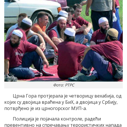
Фото: РТРС
Црна Гора протјерала је четворицу вехабија, од
којих су двојица враћена у БиХ, а двојица у Србију,
потврђено је из црногорског МУП-а.
Полиција је појачала контроле, радећи
превентивно на спречавању терористичких напада