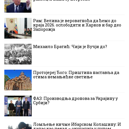
Рам: Велика је вероватноћа да ћемо до
краја 2026. ослободити и Харков и бар део
Запорожја
Михаило Братић: Чији је Вучји до?
Протојереј Ђого: Приштина наставља да
отима немањићке светиње
ФАЗ: Производња дронова за Украјину у
Србији?
Ломљење кичме Ибарском Колашину: И
данас као некад – окупација у пуном