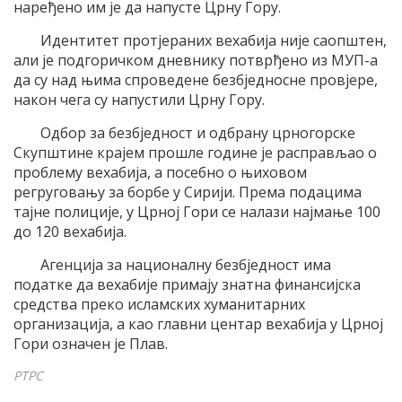
наређено им је да напусте Црну Гору.
Идентитет протјераних вехабија није саопштен,
али је подгоричком дневнику потврђено из МУП-а
да су над њима спроведене безбједносне провјере,
након чега су напустили Црну Гору.
Одбор за безбједност и одбрану црногорске
Скупштине крајем прошле године је расправљао о
проблему вехабија, а посебно о њиховом
регруговању за борбе у Сирији. Према подацима
тајне полиције, у Црној Гори се налази најмање 100
до 120 вехабија.
Агенција за националну безбједност има
податке да вехабије примају знатна финансијска
средства преко исламских хуманитарних
организација, а као главни центар вехабија у Црној
Гори означен је Плав.
РТРС