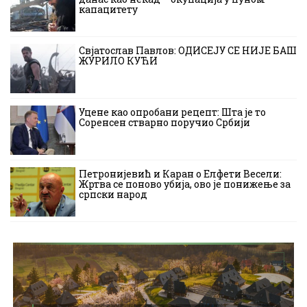
капацитету
Свјатослав Павлов: ОДИСЕЈУ СЕ НИЈЕ БАШ
ЖУРИЛО КУЋИ
Уцене као опробани рецепт: Шта је то
Соренсен стварно поручио Србији
Петронијевић и Каран о Елфети Весели:
Жртва се поново убија, ово је понижење за
српски народ