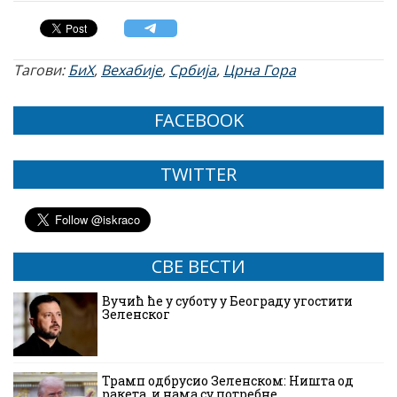
Тагови:
БиХ
,
Вехабије
,
Србија
,
Црна Гора
FACEBOOK
TWITTER
СВЕ ВЕСТИ
Вучић ће у суботу у Београду угостити
Зеленског
Трамп одбрусио Зеленском: Ништа од
ракета, и нама су потребне