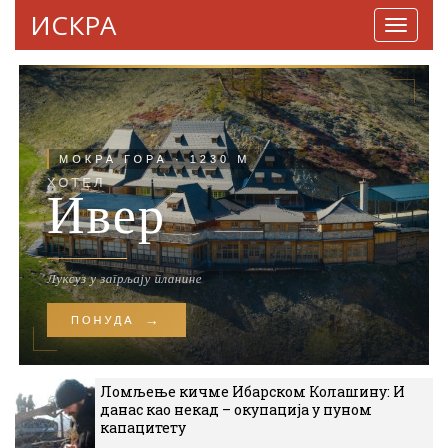
ИСКРА
Навига
Ломљење кичме Ибарском Колашину: И
данас као некад – окупација у пуном
капацитету