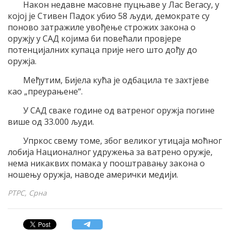
Након недавне масовне пуцњаве у Лас Вегасу, у
којој је Стивен Падок убио 58 људи, демократе су
поново затражиле увођење строжих закона о
оружју у САД којима би повећали провјере
потенцијалних купаца прије него што дођу до
оружја.
Међутим, Бијела кућа је одбацила те захтјеве
као „преурањене“.
У САД сваке године од ватреног оружја погине
више од 33.000 људи.
Упркос свему томе, због великог утицаја моћног
лобија Националног удружења за ватрено оружје,
нема никаквих помака у пооштравању закона о
ношењу оружја, наводе амерички медији.
РТРС, Срна