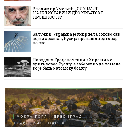
Владимир Умељић: „ОЛУЈА“ ЈЕ
НАЈБЛИСТАВИЈИ ДЕО ХРВАТСКЕ
ПРОШЛОСТИ“
Залужни: Украјина је исцрпела готово сав
војни арсенал, Русија пронашла одговор
на све
Парадокс: Градоначелник Хирошиме
критиковао Русију, а заборавио да помене
ко је бацио атомску бомбу