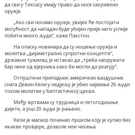
да сви у Тексасу имају право да носе сакривено
оружје.
„Ако сви носимо оружје, увијек ће постојати
могућност да нападач буде убијен прије него успије
побити много људи“, каже Пакстон.
На опаску новинара да су ношење оружја и
молитва „дијаметрално супротни концепти“,
државни тужилац је истакао да „треба наоружати
бар неке од вјерника како би могли да реагују“.
Отпуштени припадник америчких ваздушних
снага Девин Кели у недјељу је убио најмање 26 људи
током молитве у баптистичкој цркви.
Међу жртвама су трудница и петогодишње
дијете, а још 20 људи је рањено.
Кели је масакр починио пушком коју је купио без
икакве провјере, дозволе или чекања.