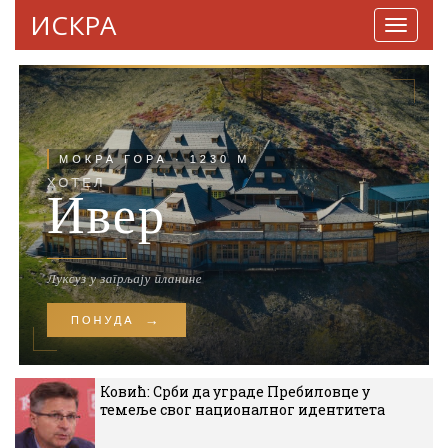
ИСКРА
Навига
Ковић: Срби да уграде Пребиловце у
темеље свог националног идентитета