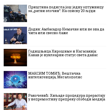
Приштина подигла још једну оптужницу
за „ратни злочин“: На списку 20 људи
Додик: Амбасадор Немачке или не зна да
чита или свесно лаже
Годишњица Хирошиме и Нагасакија:
Какав је нуклеарни статус света данас
МАКСИМ ТОМИЋ: Вештачка
интелигенција, Мегалополис
Ракочевић: Хиљаде процедура прерастају
у непремостиву препреку слободи медија