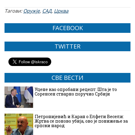
Тагови:
Оружје
,
САД
,
Црква
FACEBOOK
TWITTER
СВЕ ВЕСТИ
Уцене као опробани рецепт: Шта је то
Соренсен стварно поручио Србији
Петронијевић и Каран о Елфети Весели:
Жртва се поново убија, ово је понижење за
српски народ