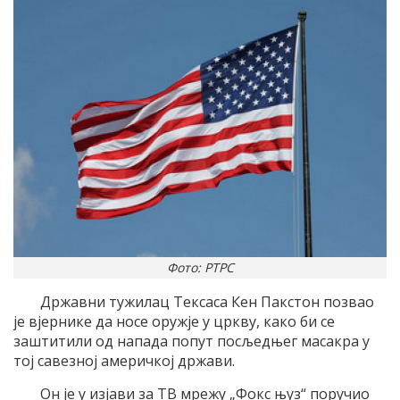
Фото: РТРС
Државни тужилац Тексаса Кен Пакстон позвао
је вјернике да носе оружје у цркву, како би се
заштитили од напада попут посљедњег масакра у
тој савезној америчкој држави.
Он је у изјави за ТВ мрежу „Фокс њуз“ поручио