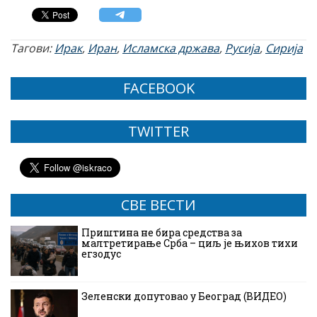
Тагови:
Ирак
,
Иран
,
Исламска држава
,
Русија
,
Сирија
FACEBOOK
TWITTER
СВЕ ВЕСТИ
Приштина не бира средства за
малтретирање Срба – циљ је њихов тихи
егзодус
Зеленски допутовао у Београд (ВИДЕО)