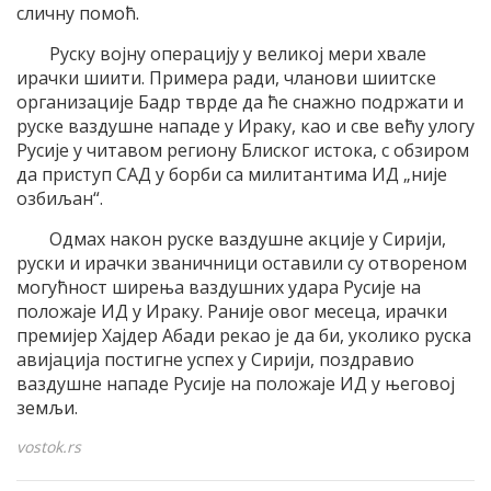
сличну помоћ.
Руску војну операцију у великој мери хвале
ирачки шиити. Примера ради, чланови шиитске
организације Бадр тврде да ће снажно подржати и
руске ваздушне нападе у Ираку, као и све већу улогу
Русије у читавом региону Блиског истока, с обзиром
да приступ САД у борби са милитантима ИД „није
озбиљан“.
Одмах након руске ваздушне акције у Сирији,
руски и ирачки званичници оставили су отвореном
могућност ширења ваздушних удара Русије на
положаје ИД у Ираку. Раније овог месеца, ирачки
премијер Хајдер Абади рекао је да би, уколико руска
авијација постигне успех у Сирији, поздравио
ваздушне нападе Русије на положаје ИД у његовој
земљи.
vostok.rs