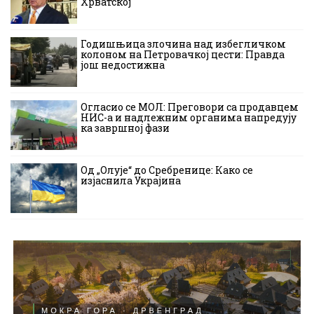
Хрватској
Годишњица злочина над избегличком
колоном на Петровачкој цести: Правда
још недостижна
Огласио се МОЛ: Преговори са продавцем
НИС-а и надлежним органима напредују
ка завршној фази
Од „Олује“ до Сребренице: Како се
изјаснила Украјина