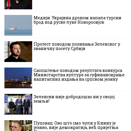
Медији: Украјина дроном напала турски
брод код руске луке Новоросијск
Протест поводом позивања Зеленског у
званичну посету Србији
Саопштење поводом резултата конкурса
Министарства културе за суфинансирање
капиталних издања на српском језику
Зеленски није добродошао ни у својој
земљи!
Пуповац: Ово што смо чули у Книну је
језиво, није демократија, већ пријетња