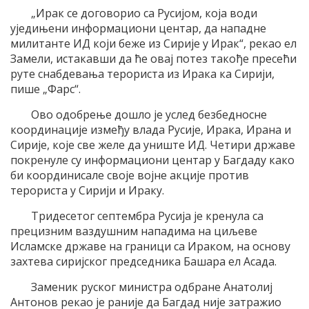
„Ирак се договорио са Русијом, која води
уједињени информациони центар, да нападне
милитанте ИД који беже из Сирије у Ирак“, рекао ел
Замели, истакавши да ће овај потез такође пресећи
руте снабдевања терориста из Ирака ка Сирији,
пише „Фарс“.
Ово одобрење дошло је услед безбедносне
координације између влада Русије, Ирака, Ирана и
Сирије, које све желе да униште ИД. Четири државе
покренуле су информациони центар у Багдаду како
би координисале своје војне акције против
терориста у Сирији и Ираку.
Тридесетог септембра Русија је кренула са
прецизним ваздушним нападима на циљеве
Исламске државе на граници са Ираком, на основу
захтева сиријског председника Башара ел Асада.
Заменик руског министра одбране Анатолиј
Антонов рекао је раније да Багдад није затражио