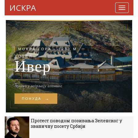
ИСКРА
Навига
Протест поводом позивања Зеленског у
званичну посету Србији