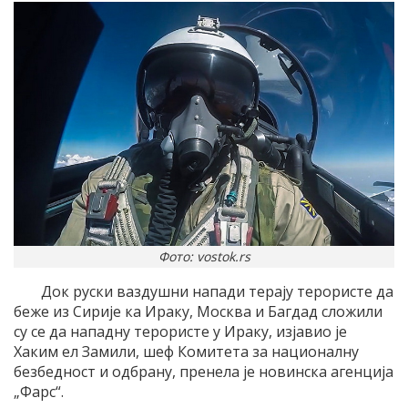
Фото: vostok.rs
Док руски ваздушни напади терају терористе да
беже из Сирије ка Ираку, Москва и Багдад сложили
су се да нападну терористе у Ираку, изјавио је
Хаким ел Замили, шеф Комитета за националну
безбедност и одбрану, пренела је новинска агенција
„Фарс“.