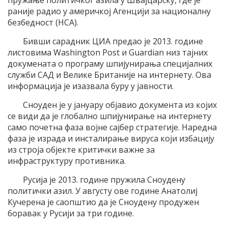
раније радио у америчкој Агенцији за националну
безбедност (НСА).
Бивши сарадник ЦИА предао је 2013. године
листовима Washington Post и Guardian низ тајних
докумената о програму шпијунирања специјалних
служби САД и Велике Британије на интернету. Ова
информација је изазвала буру у јавности.
Сноуден је у јануару објавио документа из којих
се види да је глобално шпијунирање на интернету
само почетна фаза војне сајбер стратегије. Наредна
фаза је израда и инсталирање вируса који избацију
из строја објекте критички важне за
инфраструктуру противника.
Русија је 2013. године пружила Сноудену
политички азил. У августу ове године Анатолиј
Кучерена је саопштио да је Сноудену продужен
боравак у Русији за три године.