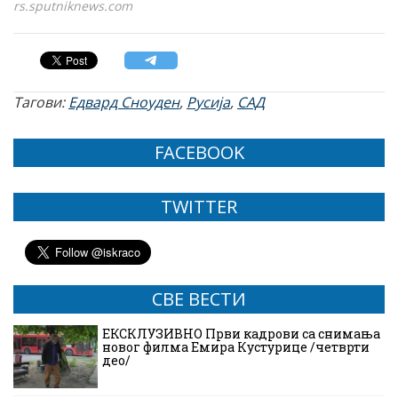
rs.sputniknews.com
Тагови:
Едвард Сноуден
,
Русија
,
САД
FACEBOOK
TWITTER
СВЕ ВЕСТИ
ЕКСКЛУЗИВНО Први кадрови са снимања
новог филма Емира Кустурице /четврти
део/