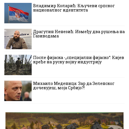
Владимир Коларић: Кључеви српског
националног идентитета
Драгутин Ненезић: Између два рушења на
Газиводама
После фијаска -„специјални фијаско“: Кијев
креће на руску војну индустрију
Михаило Меденица: Зар да Зеленског
дочекујеш, моја Србијо?!