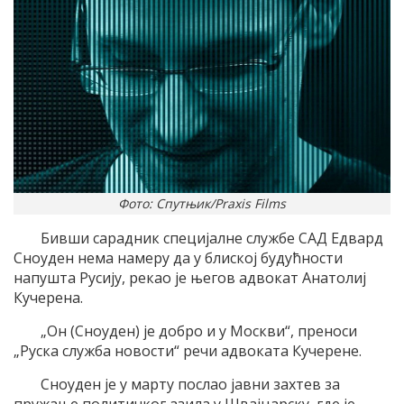
Фото: Спутњик/Praxis Films
Бивши сарадник специјалне службе САД Едвард
Сноуден нема намеру да у блиској будућности
напушта Русију, рекао је његов адвокат Анатолиј
Кучерена.
„Он (Сноуден) је добро и у Москви“, преноси
„Руска служба новости“ речи адвоката Кучерене.
Сноуден је у марту послао јавни захтев за
пружање политичког азила у Швајцарску, где је