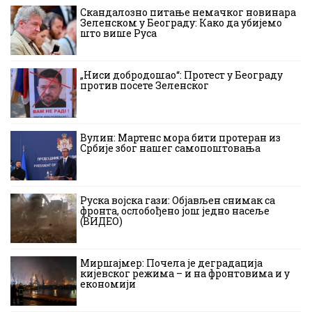
Скандалозно питање немачког новинара
Зеленском у Београду: Како да убијемо
што више Руса
„Ниси добродошао“: Протест у Београду
против посете Зеленског
Вулин: Мартенс мора бити протеран из
Србије због нашег самопоштовања
Руска војска гази: Објављен снимак са
фронта, ослобођено још једно насеље
(ВИДЕО)
Миршајмер: Почела је деградација
кијевског режима – и на фронтовима и у
економији