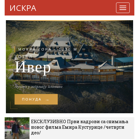
ИСКРА
Навига
ЕКСКЛУЗИВНО Први кадрови са снимања
новог филма Емира Кустурице /четврти
део/