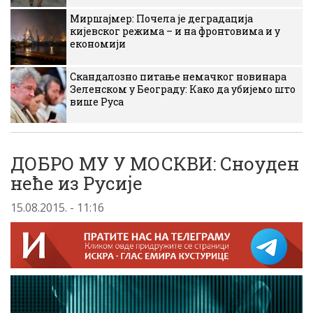
Миршајмер: Почела је деградација
кијевског режима – и на фронтовима и у
економији
Скандалозно питање немачког новинара
Зеленском у Београду: Како да убијемо што
више Руса
ДОБРО МУ У МОСКВИ: Сноуден
неће из Русије
15.08.2015. - 11:16