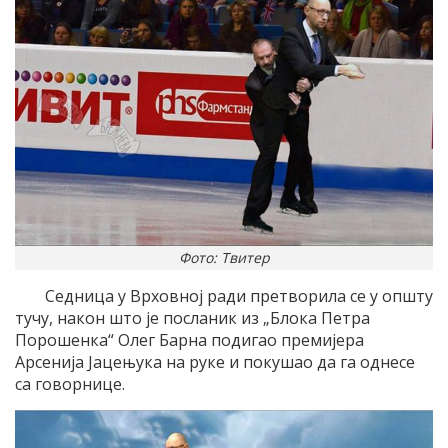
Фото: Твитер
Седница у Врховној ради претворила се у општу
тучу, након што је посланик из „Блока Петра
Порошенка“ Олег Барна подигао премијера
Арсенија Јацењука на руке и покушао да га однесе
са говорнице.