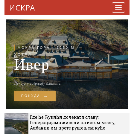
ИСКРА
Навига
Где ће Ђукићи дочекати славу:
Генерацијама живели на истом месту,
Албанци им прете рушењем куће