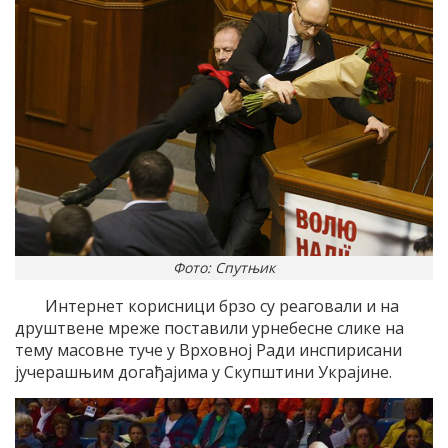
Фото: Спутњик
Интернет корисници брзо су реаговали и на
друштвене мреже поставили урнебесне слике на
тему масовне туче у Врховној Ради инспирисани
јучерашњим догађајима у Скупштини Украјине.