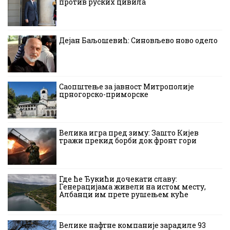
против руских цивила
Дејан Баљошевић: Синовљево ново одело
Саопштење за јавност Митрополије
црногорско-приморске
Велика игра пред зиму: Зашто Кијев
тражи прекид борби док фронт гори
Где ће Ђукићи дочекати славу:
Генерацијама живели на истом месту,
Албанци им прете рушењем куће
Велике нафтне компаније зарадиле 93