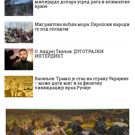
милијарде долара усред рата и климатске
кризе
Мигрантска ноћна мора: Европски народи
су под опсадом
О. Андреј Ткачов: ДУГОТРАЈНИ
ИНТЕРДИКТ
Васиљев: Трамп је стао на страну Украјине
– може дати миг и за физичку
ликвидацију врха Русије