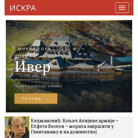
ИСКРА
Навига
Кецмановић: Кољач Алијине армије –
Елфета Весели – морала завршити у
Гвантанаму и на доживотној