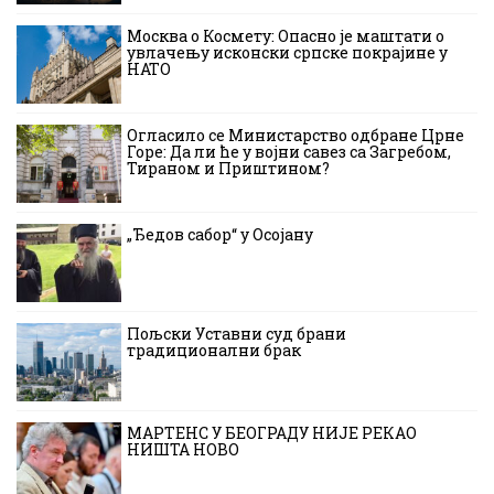
Москва о Космету: Опасно је маштати о
увлачењу исконски српске покрајине у
НАТО
Огласило се Министарство одбране Црне
Горе: Да ли ће у војни савез са Загребом,
Тираном и Приштином?
„Ђедов сабор“ у Осојану
Пољски Уставни суд брани
традиционални брак
МАРТЕНС У БЕОГРАДУ НИЈЕ РЕКАО
НИШТА НОВО