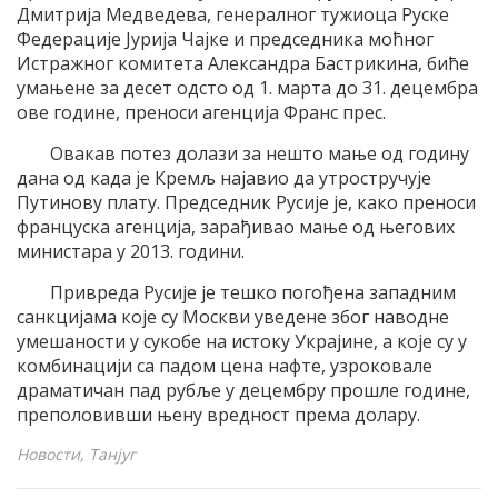
Дмитрија Медведева, генералног тужиоца Руске
Федерације Јурија Чајке и председника моћног
Истражног комитета Александра Бастрикина, биће
умањене за десет одсто од 1. марта до 31. децембра
ове године, преноси агенција Франс прес.
Овакав потез долази за нешто мање од годину
дана од када је Кремљ најавио да утростручује
Путинову плату. Председник Русије је, како преноси
француска агенција, зарађивао мање од његових
министара у 2013. години.
Привреда Русије је тешко погођена западним
санкцијама које су Москви уведене због наводне
умешаности у сукобе на истоку Украјине, а које су у
комбинацији са падом цена нафте, узроковале
драматичан пад рубље у децембру прошле године,
преполовивши њену вредност према долару.
Новости, Танјуг