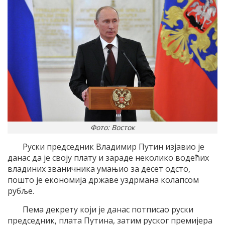
Фото: Восток
Руски председник Владимир Путин изјавио је
данас да је своју плату и зараде неколико водећих
владиних званичника умањио за десет одсто,
пошто је економија државе уздрмана колапсом
рубље.
Пема декрету који је данас потписао руски
председник, плата Путина, затим руског премијера