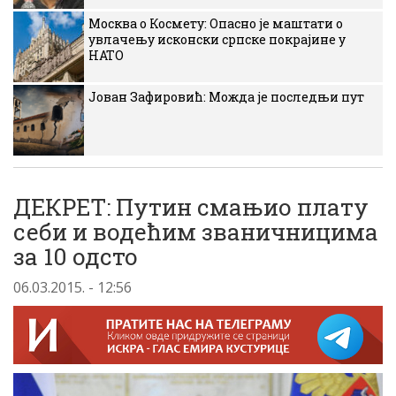
Москва о Космету: Опасно је маштати о
увлачењу исконски српске покрајине у
НАТО
Јован Зафировић: Можда је последњи пут
ДЕКРЕТ: Путин смањио плату
себи и водећим званичницима
за 10 одсто
06.03.2015. - 12:56