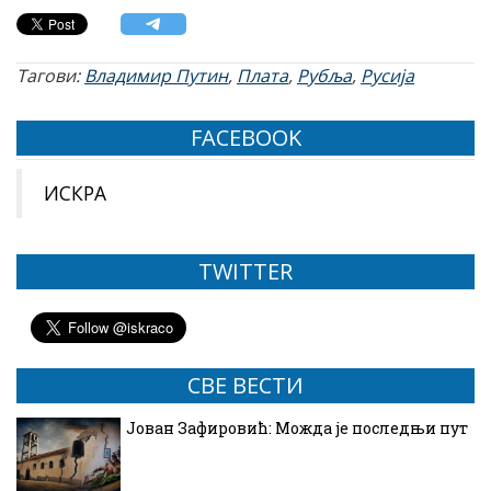
Тагови:
Владимир Путин
,
Плата
,
Рубља
,
Русија
FACEBOOK
ИСКРА
TWITTER
СВЕ ВЕСТИ
Јован Зафировић: Можда је последњи пут