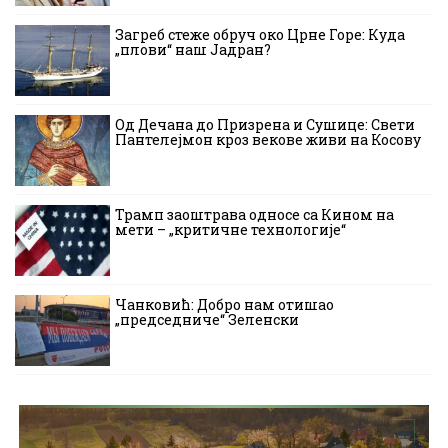
Загреб стеже обруч око Црне Горе: Куда
„плови“ наш Јадран?
Од Дечана до Призрена и Сушице: Свети
Пантелејмон кроз векове живи на Косову
Трамп заоштрава односе са Кином на
мети – „критичне технологије“
Чанковић: Добро нам отишао
„председниче“ Зеленски