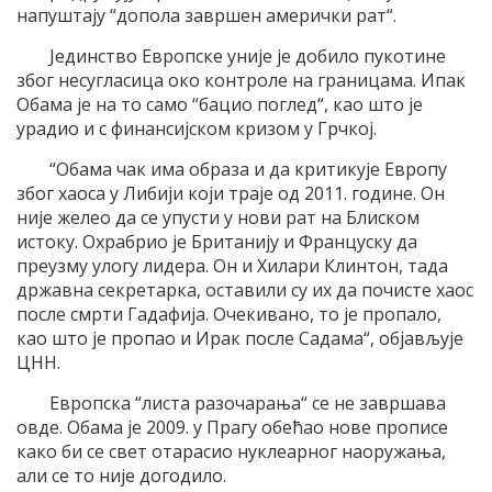
напуштају “допола завршен амерички рат“.
Јединство Европске уније је добило пукотине
због несугласица око контроле на границама. Ипак
Обама је на то само “бацио поглед“, као што је
урадио и с финансијском кризом у Грчкој.
“Обама чак има образа и да критикује Европу
због хаоса у Либији који траје од 2011. године. Он
није желео да се упусти у нови рат на Блиском
истоку. Охрабрио је Британију и Француску да
преузму улогу лидера. Он и Хилари Клинтон, тада
државна секретарка, оставили су их да почисте хаос
после смрти Гадафија. Очекивано, то је пропало,
као што је пропао и Ирак после Садама“, објављује
ЦНН.
Европска “листа разочарања“ се не завршава
овде. Обама је 2009. у Прагу обећао нове прописе
како би се свет отарасио нуклеарног наоружања,
али се то није догодило.