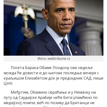
Фото: webtribune.rs
Посета Барака Обаме Лондону ове недеље
можда ће довести и до његове последње вечере с
краљицом Елизабетом док је председник САД, пише
ЦНН.
Међутим, Обамино свраћање и у Немачку на
путу од Саудијске Арабије неће бити упамћено по
медијској помпи, већ по позиву да Британци не