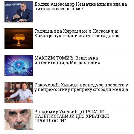
Додик: Амбасадор Немачке или не зна да
чита или свесно лаже
Годишњица Хирошиме и Нагасакија:
Какав је нуклеарни статус света данас
МАКСИМ ТОМИЋ: Вештачка
интелигенција, Мегалополис
Ракочевић: Хиљаде процедура прерастају
у непремостиву препреку слободи медија
Владимир Умељић: „ОЛУЈА“ ЈЕ
НАЈБЛИСТАВИЈИ ДЕО ХРВАТСКЕ
ПРОШЛОСТИ“