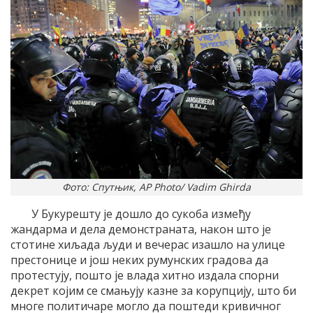
Фото: Спутњик, AP Photo/ Vadim Ghirda
У Букурешту је дошло до сукоба између
жандарма и дела демонстраната, након што је
стотине хиљада људи и вечерас изашло на улице
престонице и још неких румунских градова да
протестују, пошто је влада хитно издала спорни
декрет којим се смањују казне за корупцију, што би
многе политичаре могло да поштеди кривичног