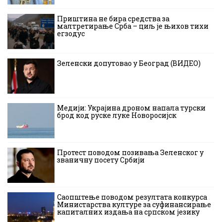
Приштина не бира средства за
малтретирање Срба – циљ је њихов тихи
егзодус
Зеленски допутовао у Београд (ВИДЕО)
Медији: Украјина дроном напала турски
брод код руске луке Новоросијск
Протест поводом позивања Зеленског у
званичну посету Србији
Саопштење поводом резултата конкурса
Министарства културе за суфинансирање
капиталних издања на српском језику