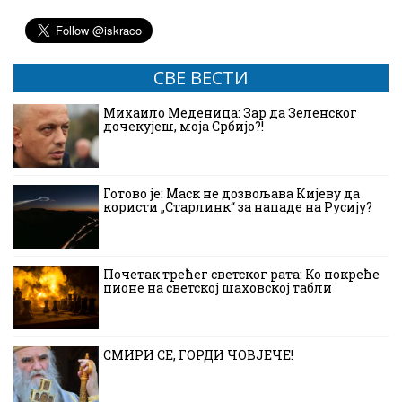
СВЕ ВЕСТИ
Михаило Меденица: Зар да Зеленског
дочекујеш, моја Србијо?!
Готово је: Маск не дозвољава Кијеву да
користи „Старлинк“ за нападе на Русију?
Почетак трећег светског рата: Ко покреће
пионе на светској шаховској табли
СМИРИ СЕ, ГОРДИ ЧОВЈЕЧЕ!