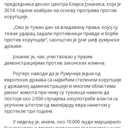
председника десног центра Клауса Јоханиса, који је
2014. године изабран на основу програма против
корупције.
„Ово је тужан дан за владавину права, којој су
тежак ударац задали противници правде и борбе
против корупције“, саопштио је јуче шеф румунске
државе.
Јоханис је, чак, учествовао у првим
демонстрацијама против законских измена.
Ројтерс наводи да је Румунија једна од
европских држава са највећим степеном корупције
у државној администрацији и многим областима
јавног живота при чему су тужиоци навели да
постоји око 2.000 случајева злоупотребе власти са
укупном штетом од милијарду евра нанетом у
протекле три године.
У недељу је, иначе, око 10.000 људи марширало
Букурештом и другим румунским градовима у знак