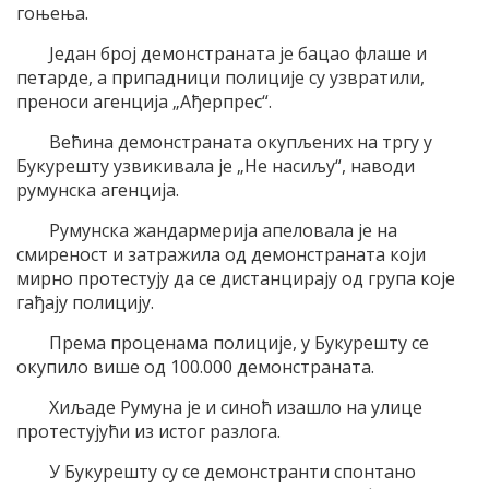
гоњења.
Један број демонстраната је бацао флаше и
петарде, а припадници полиције су узвратили,
преноси агенција „Ађерпрес“.
Већина демонстраната окупљених на тргу у
Букурешту узвикивала је „Не насиљу“, наводи
румунска агенција.
Румунска жандармерија апеловала је на
смиреност и затражила од демонстраната који
мирно протестују да се дистанцирају од група које
гађају полицију.
Према проценама полиције, у Букурешту се
окупило више од 100.000 демонстраната.
Хиљаде Румуна је и синоћ изашло на улице
протестујући из истог разлога.
У Букурешту су се демонстранти спонтано