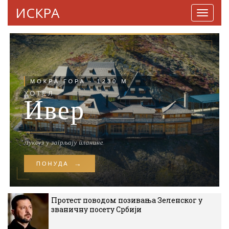
ИСКРА
Навига
Протест поводом позивања Зеленског у
званичну посету Србији