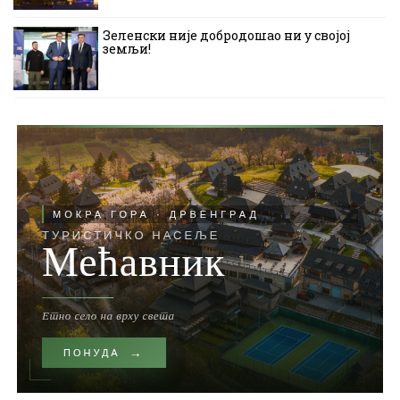
Зеленски није добродошао ни у својој
земљи!