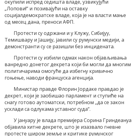
окупили испред седишта владе, узвикујући
„Лопови!“ и позивајући на оставку
социјалдемократске владе, која је на власти мање
од месец дана, преноси АФП.
Протести су одржани и у Клужу, Сибијуу,
Темишвару и Јашију, јавили су румунски медији, а
демонстранти су се разишли без инцидената.
Протести су избили одмах након објављивања
ванредно донетог декрета који би могли да многим
политичарима омогуће да избегну кривично
гоњење, наводи француска агенција.
Министар правде Флорин Јордаке правдао је
декрет, који је заобишао парламент и ступиће на
снагу готово аутоматски, потребном „да се закон
усклади са одлукама уставног суда“.
У јануару је влада премијера Сорина Гриндеануа
објавила хитне декрете, што је изазвало гневне
протесте широм земље и критике румунског