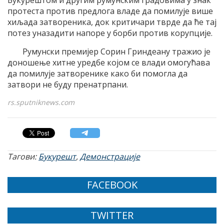
протеста против предлога владе да помилује више
хиљада затвореника, док критичари тврде да ће тај
потез уназадити напоре у борби против корупције.
Румунски премијер Сорин Гриндеану тражио је
доношење хитне уредбе којом се влади омогућава
да помилује затворенике како би помогла да
затвори не буду пренатрпани.
rs.sputniknews.com
Тагови:
Букурешт
,
Демонстрације
FACEBOOK
TWITTER