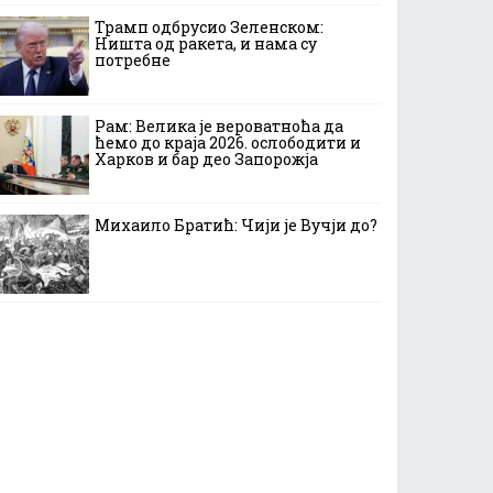
Трамп одбрусио Зеленском:
Ништа од ракета, и нама су
потребне
Рам: Велика је вероватноћа да
ћемо до краја 2026. ослободити и
Харков и бар део Запорожја
Михаило Братић: Чији је Вучји до?