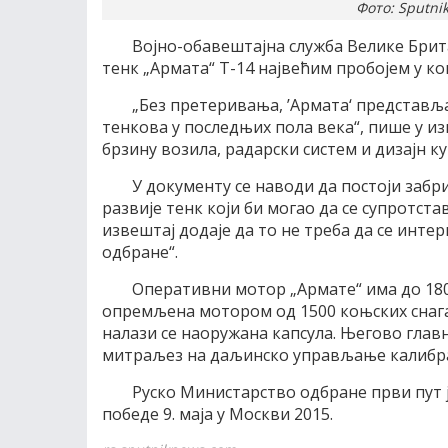
Фото: Sputnik
Војно-обавештајна служба Велике Брита
тенк „Армата“ Т-14 највећим пробојем у ко
„Без претеривања, ’Армата‘ представљ
тенкова у последњих пола века“, пише у из
брзину возила, радарски систем и дизајн ку
У документу се наводи да постоји заб
развије тенк који би могао да се супротс
извештај додаје да то не треба да се инт
одбране“.
Оперативни мотор „Армате“ има до 1800
опремљена мотором од 1500 коњских снага.
налази се наоружана капсула. Његово глав
митраљез на даљинско управљање калибра
Руско Министарство одбране први пут 
победе 9. маја у Москви 2015.