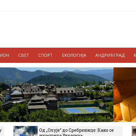
ГИОН
СВЕТ
СПОРТ
ЕКОЛОГИЈА
АНДРИЋГРАД
у
Од „Олује“ до Сребренице: Како се
изјаснила Украјина