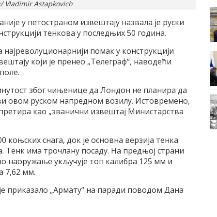
/ Vladimir Astapkovich
није у петостраном извештају назвала је руски
нструкцији тенкова у последњих 50 година.
а најреволуционарнији помак у конструкцији
вештају који је пренео „Телеграф“, наводећи
поле.
ринутост због чињенице да Лондон не планира да
тави овом руском напредном возилу. Истовремено,
ерпретира као „званични извештај Министарства
 коњских снага, док је основна верзија тенка
 Тенк има трочлану посаду. На предњој страни
но наоружање укључује топ калибра 125 мм и
 7,62 мм.
је приказало „Армату“ на паради поводом Дана