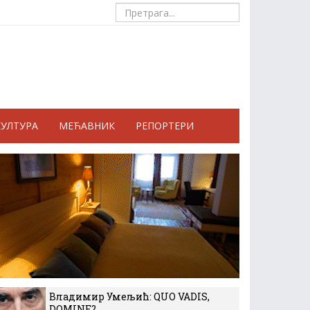
КУЛТУРА
МЕЋАВНИК
РЕПОРТЕРИ
Владимир Умељић: QUO VADIS,
DOMINE?