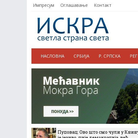
Импресум
Оглашавање
Контакт
НАСЛОВНА
СРБИЈА
Р. СРПСКА
РЕ
Пуповац: Ово што смо чули у Книн
је језиво, није демократија, већ