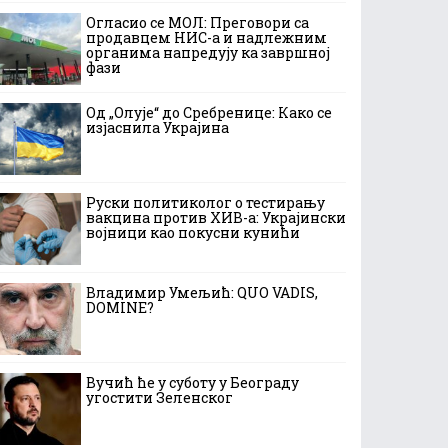
Огласио се МОЛ: Преговори са
продавцем НИС-а и надлежним
органима напредују ка завршној
фази
Од „Олује“ до Сребренице: Како се
изјаснила Украјина
Руски политиколог о тестирању
вакцина против ХИВ-а: Украјински
војници као покусни кунићи
Владимир Умељић: QUO VADIS,
DOMINE?
Вучић ће у суботу у Београду
угостити Зеленског