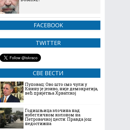
FACEBOOK
TWITTER
СВЕ ВЕСТИ
Пуповац: Ово што смо чули у
Книну је језиво, није демократија,
већ пријетња Хрватској
Годишњица злочина над
избегличком колоном на
Петровачкој цести: Правда још
недостижна