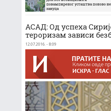
повампиреног усташтва поново не
закуца
АСАД: Од успеха Сириј
тероризам зависи без
12.07.2016. - 8:09