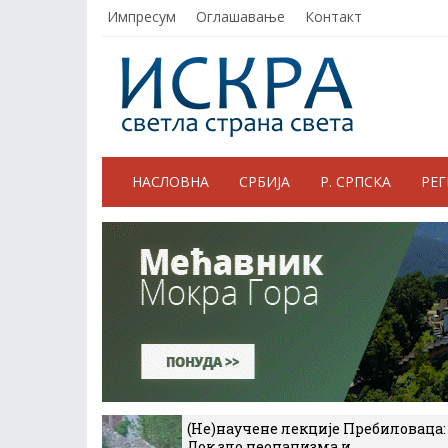
Импресум
Оглашавање
Контакт
НАСЛОВНА
СРБИЈА
Р. СРПСКА
РЕ
(Не)научене лекције Пребиловаца:
Док зло неонацизма и