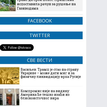
испоставила рачун за рушење на
Газиводама
FACEBOOK
TWITTER
СВЕ ВЕСТИ
Васиљев: Трамп је стао на страну
Украјине – може дати миг и за
физичку ликвидацију врха Русије
Компромис није на видику:
Америка ће тешко изаћи из
блискоисточног вира