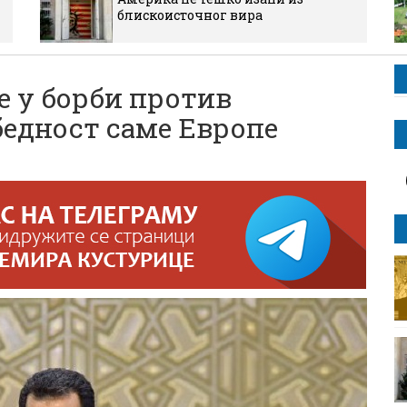
блискоисточног вира
е у борби против
бедност саме Европе