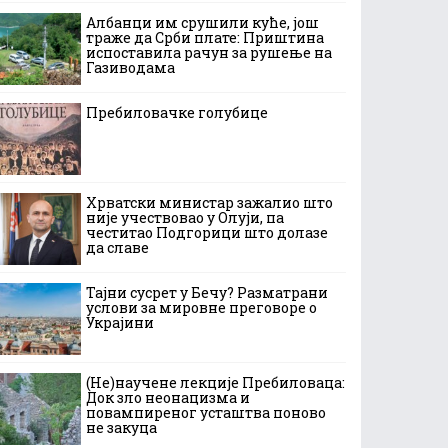
Албанци им срушили куће, још
траже да Срби плате: Приштина
испоставила рачун за рушење на
Газиводама
Пребиловачке голубице
Хрватски министар зажалио што
није учествовао у Олуји, па
честитао Подгорици што долазе
да славе
Тајни сусрет у Бечу? Разматрани
услови за мировне преговоре о
Украјини
(Не)научене лекције Пребиловаца:
Док зло неонацизма и
повампиреног усташтва поново
не закуца