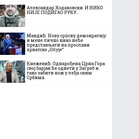
Александар Ходаковски: И НИКО
НИЈЕ ПОДИГАО РУКУ…
Мандић: Нову српску демократију
и мене лично нико неће
представљати на прослави
хрватске „Олује“
Кнежевић: Однарођена Црна Гора
свој барјак ће однети у Загреб и
тако забити нож у леђа свим
Србима