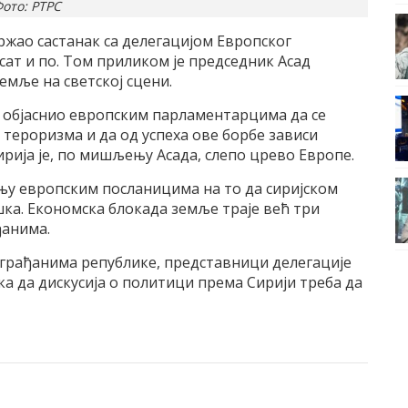
ото: РТРС
ржао састанак са делегацијом Европског
сат и по. Том приликом је председник Асад
земље на светској сцени.
е објаснио европским парламентарцима да се
тероризма и да од успеха ове борбе зависи
ирија је, по мишљењу Асада, слепо црево Европе.
жњу европским посланицима на то да сиријском
шка. Економска блокада земље траје већ три
ђанима.
а грађанима републике, представници делегације
а да дискусија о политици према Сирији треба да