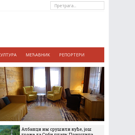
КУЛТУРА
МЕЋАВНИК
РЕПОРТЕРИ
Албанци им срушили куће, још
траже да Срби плате: Приштина