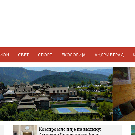
ГИОН
СВЕТ
СПОРТ
ЕКОЛОГИЈА
АНДРИЋГРАД
Компромис није на видику:
Америка ће тешко изаћи из